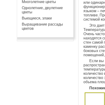
Многолетние цветы
или одинарн
функциониру
Однолетние, двулетние
языком – пе
цветы
топливе. Пр
Вьющиеся, злаки
системой ко
Выращивание рассады
Это дает
цветов
Температура
Очень часто
находятся с
стен самой 
каменку рас
боковых сте
помещений, 
Если вы 
распростра
температуры
количество 
количество 
объема площ
Похожие