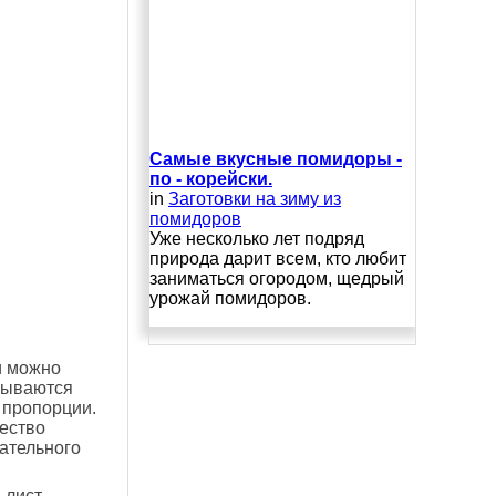
Самые вкусные помидоры -
по - корейски.
in
Заготовки на зиму из
помидоров
Уже несколько лет подряд
природа дарит всем, кто любит
заниматься огородом, щедрый
урожай помидоров.
и можно
сываются
 пропорции.
ество
ательного
 лист