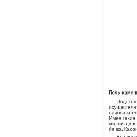
Печь-камен
Подготов
осуществлят
приблизител
Имея такие 
кирпича для
бачка. Как 
Все легк