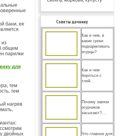
нальные
проверенные
Советы дачнику
й бани, ее
является
Как и чем, в
какие сроки
 из
подкармливать
 В общем
огурцы?
ен парилки
енку для
Как и чем
бороться с
тлей...
ура, тем
сть, тем
Почему завязи
рый нагрев
огурчиков
имать,
засыхают?....
иантах:
рассмотрим
ну двойных
Что главное для