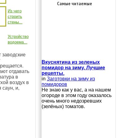
Самые читаемые
Из чего
строить
стены...
Устройство
водоема...
т заводские
т
Вкуснятина из зеленых
прещается.
помидор на зиму. Лучшие
ают отдавать
рецепты.
ратура в
in
Заготовки на зиму из
хой воздух в
помидоров
саун, и,
Не знаю как у вас, а на нашем
огороде в этом году оказалось
очень много недозревших
(зелёных) томатов.