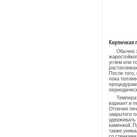
Кирпичная 
Обычно э
жаростойког
углем или т
растапливаю
После того,
пока топлив
процедурам.
периодичес
Температ
вариант и п
Отличие печ
закрытого т
удерживать 
каменкой. П
также уника
со стенками 