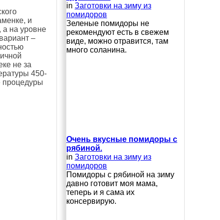
in
Заготовки на зиму из
ского
помидоров
аменке, и
Зеленые помидоры не
 а на уровне
рекомендуют есть в свежем
вариант –
виде, можно отравится, там
лностью
много соланина.
пичной
ке не за
ературы 450-
е процедуры
Очень вкусные помидоры с
рябиной.
in
Заготовки на зиму из
помидоров
Помидоры с рябиной на зиму
давно готовит моя мама,
теперь и я сама их
консервирую.