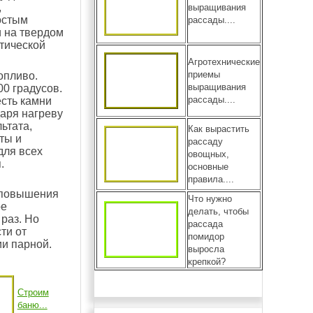
,
выращивания
остым
рассады....
и на твердом
атической
Агротехнические
приемы
опливо.
выращивания
00 градусов.
рассады....
есть камни
даря нагреву
ьтата,
Как вырастить
ты и
рассаду
для всех
овощных,
.
основные
правила....
 повышения
Что нужно
ое
делать, чтобы
раз. Но
рассада
ти от
помидор
ии парной.
выросла
крепкой?
Строим
баню...