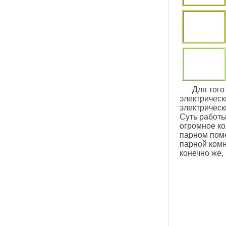
Для того
электрическ
электрическ
Суть работы
огромное ко
парном поме
парной комн
конечно же,