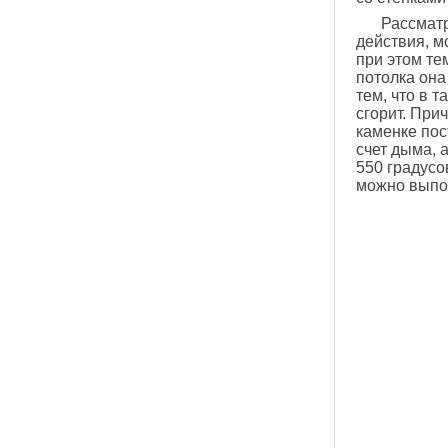
Рассматр
действия, м
при этом те
потолка она
тем, что в 
сгорит. При
каменке пос
счет дыма, 
550 градусо
можно выпол