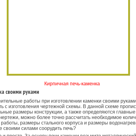
Кирпичная печь-каменка
ка своими руками
ительные работы при изготовлении каменки своими рукам
ь с изготовления чертежной схемы. В данной схеме пропи
ьные размеры конструкции, а также определяются главные
чертежи, можно более точно рассчитать необходимое колич
 работы, размеры стального корпуса и размеры водонагрев
же своими силами соорудить печь?
о и просто. За основу печи-каменки возьмите металлический