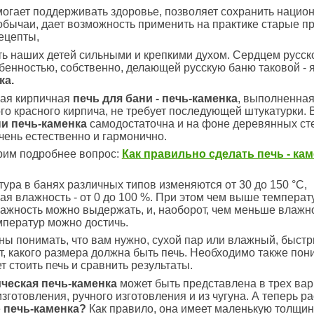
огает поддерживать здоровье, позволяет сохранить нацио
обычаи, дает возможность применить на практике старые 
ецепты,
ь наших детей сильными и крепкими духом. Сердцем русско
бенностью, собственно, делающей русскую баню таковой - 
ка.
ая кирпичная
печь для бани - печь-каменка
, выполненная
го красного кирпича, не требует последующей штукатурки.
и печь-каменка
самодостаточна и на фоне деревянных ст
чень естественно и гармонично.
рим подробнее вопрос:
Как правильно сделать печь - кам
ура в банях различных типов изменяются от 30 до 150 °С,
ая влажность - от 0 до 100 %. При этом чем выше температ
жность можно выдержать, и, наоборот, чем меньше влажно
ператур можно достичь.
ы понимать, что вам нужно, сухой пар или влажный, быст
т, какого размера должна быть печь. Необходимо также пон
т стоить печь и сравнить результаты.
ческая печь-каменка
может быть представлена в трех вар
изготовления, ручного изготовления и из чугуна. А теперь 
е
печь-каменка?
Как правило, она имеет маленькую толщи