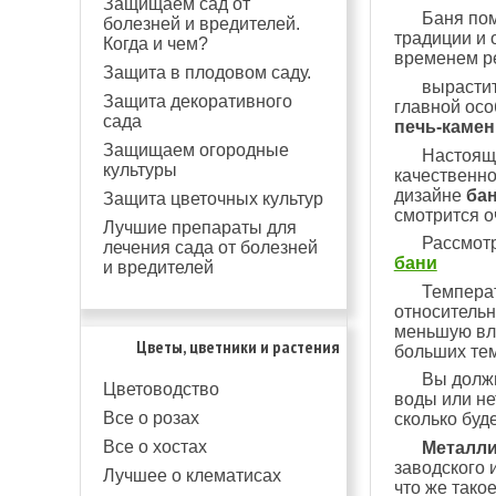
Защищаем сад от
Баня пом
болезней и вредителей.
традиции и 
Когда и чем?
временем р
Защита в плодовом саду.
вырастит
Защита декоративного
главной осо
сада
печь-камен
Защищаем огородные
Настоящ
культуры
качественно
дизайне
бан
Защита цветочных культур
смотрится о
Лучшие препараты для
Рассмот
лечения сада от болезней
бани
и вредителей
Температ
относительн
меньшую вла
Цветы, цветники и растения
больших тем
Вы должн
Цветоводство
воды или не
Все о розах
сколько буде
Все о хостах
Металли
заводского 
Лучшее о клематисах
что же тако