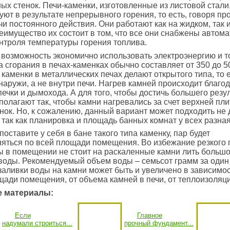
ых стенок. Печи-каменки, изготовленные из листовой стали
ют в результате непрерывного горения, то есть, говоря пр
чи постоянного действия. Они работают как на жидком, так 
еимущество их состоит в том, что все они снабжены автом
нтроля температуры горения топлива.
 возможность экономично использовать электроэнергию и т
 сгорания в печах-каменках обычно составляет от 350 до 5
 каменки в металлических печах делают открытого типа, то 
наружи, а не внутри печи. Нагрев камней происходит благо
печки и дымохода. А для того, чтобы достичь большего резул
полагают так, чтобы камни нагревались за счет верхней пли
нок. Но, к сожалению, данный вариант может подходить не 
так как планировка и площадь банных комнат у всех разная
поставите у себя в бане такого типа каменку, пар будет
няться по всей площади помещения. Во избежание резкого
 в помещении не стоит на раскаленные камни лить больш
воды. Рекомендуемый объем воды – семьсот грамм за один 
заливки воды на камни может быть и увеличено в зависимос
ади помещения, от объема камней в печи, от теплоизоляц
 материалы:
Если
Главное
надумали строиться...
прочный фундамент...