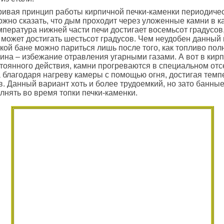
ивая принцип работы кирпичной печки-каменки периодиче
ожно сказать, что дым проходит через уложенные камни в к
мпература нижней части печи достигает восемьсот градусов,
 может достигать шестьсот градусов. Чем неудобен данный 
такой бане можно париться лишь после того, как топливо по
чина – избежание отравления угарными газами. А вот в кир
тоянного действия, камни прогреваются в специальном отсе
а благодаря нагреву камеры с помощью огня, достигая темп
в. Данный вариант хоть и более трудоемкий, но зато банны
нять во время топки печки-каменки.