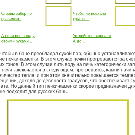
Строим забор по
Чтобы не поехала
правилам..
.
крыша...
А если все в саду
Устройство газона от
своими руками...
А до...
 чтобы в бане преобладал сухой пар, обычно устанавливаю
ие печки-каменки. В этом случае печки прогреваются за сче
их тэнов. В этом случае лить воду на печь категорически за
 печи заключается в следующем: прогреваясь, камни начин
личество тепла, и при этом значительно повышается темпе
щении, доходя до девяноста градусов, что обеспечивает су
ате. Но данный тип печки-каменки скорее предназначен для 
 не подходит для русских бань.