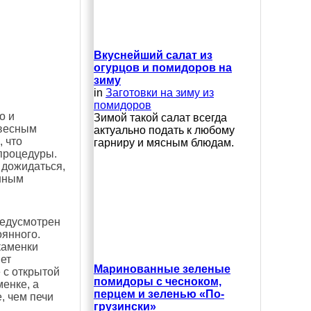
Вкуснейший салат из
огурцов и помидоров на
зиму
in
Заготовки на зиму из
помидоров
о и
Зимой такой салат всегда
евесным
актуально подать к любому
 что
гарниру и мясным блюдам.
 процедуры.
 дожидаться,
анным
редусмотрен
оянного.
каменки
ет
Маринованные зеленые
 с открытой
помидоры с чесноком,
енке, а
перцем и зеленью «По-
, чем печи
грузински»