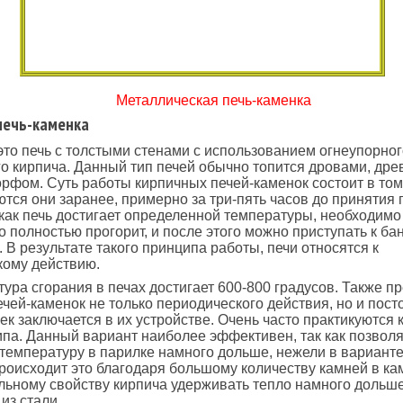
Металлическая печь-каменка
печь-каменка
то печь с толстыми стенами с использованием огнеупорног
о кирпича. Данный тип печей обычно топится дровами, др
орфом. Суть работы кирпичных печей-каменок состоит в том,
тся они заранее, примерно за три-пять часов до принятия
 как печь достигает определенной температуры, необходимо
о полностью прогорит, и после этого можно приступать к б
 В результате такого принципа работы, печи относятся к
кому действию.
ура сгорания в печах достигает 600-800 градусов. Также п
ечей-каменок не только периодического действия, но и пост
ек заключается в их устройстве. Очень часто практикуются 
ипа. Данный вариант наиболее эффективен, так как позволя
температуру в парилке намного дольше, нежели в варианте
роисходит это благодаря большому количеству камней в кам
льному свойству кирпича удерживать тепло намного дольше
из стали.