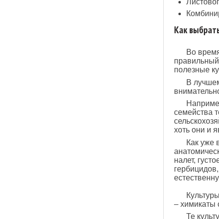
Листовог
Комбини
Как выбрат
Во время
правильный 
полезные ку
В лучшем
внимательно
Например
семейства т
сельскохозя
хоть они и 
Как уже 
анатомическ
налет, густ
гербицидов,
естественн
Культур
– химикаты с
Те культ