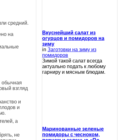
или средний.
Вкуснейший салат из
ено на
огурцов и помидоров на
зиму
иальные
in
Заготовки на зиму из
помидоров
Зимой такой салат всегда
актуально подать к любому
гарниру и мясным блюдам.
 обычная
ервый взгляд
ранство и
плодов и
ью.
телей, а
Маринованные зеленые
помидоры с чесноком,
рять, не