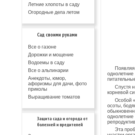
Летние хлопоты в саду
Огородные дела летом
Сад своими руками
Все о газоне
Дорожки и мощение
Водоемы в саду
Появляяс
Все о альпинарии
однолетние 
Анекдоты, юмор,
питательные
афоризмы для дачи, фото
Спустя н
приколы
корневой си
Выращивание томатов
Особой «
осоты, бодя
обыкновенна
однолетние 
Защита сада и огорода от
репродуктив
болезней и вредителей
Эта проб
участки орг