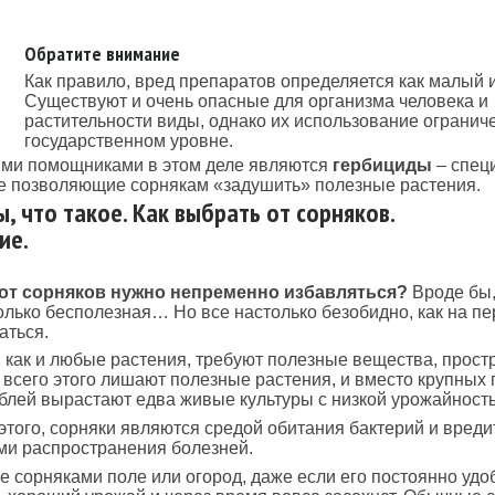
Обратите внимание
Как правило, вред препаратов определяется как малый 
Существуют и очень опасные для организма человека и
растительности виды, однако их использование огранич
государственном уровне.
ми помощниками в этом деле являются
гербициды
– спец
е позволяющие сорнякам «задушить» полезные растения.
, что такое. Как выбрать от сорняков.
ие.
от сорняков нужно непременно избавляться?
Вроде бы,
только бесполезная… Но все настолько безобидно, как на п
аться.
 как и любые растения, требуют полезные вещества, прост
 всего этого лишают полезные растения, и вместо крупных 
лей вырастают едва живые культуры с низкой урожайност
того, сорняки являются средой обитания бактерий и вреди
ми распространения болезней.
 сорняками поле или огород, даже если его постоянно удоб