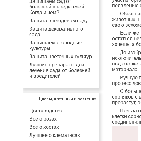
Защищаем сад от
появлению о
болезней и вредителей.
Когда и чем?
Объясняе
животных, н
Защита в плодовом саду.
свою всхоже
Защита декоративного
Если же 
сада
остаться бе
Защищаем огородные
хочешь, а б
культуры
До изобр
Защита цветочных культур
исключитель
подготовке 
Лучшие препараты для
материала.
лечения сада от болезней
и вредителей
Ручную п
процесс дов
С большо
сорняков с 
Цветы, цветники и растения
прорастут, 
Цветоводство
Польза г
клетки сорн
Все о розах
соединения
Все о хостах
Лучшее о клематисах