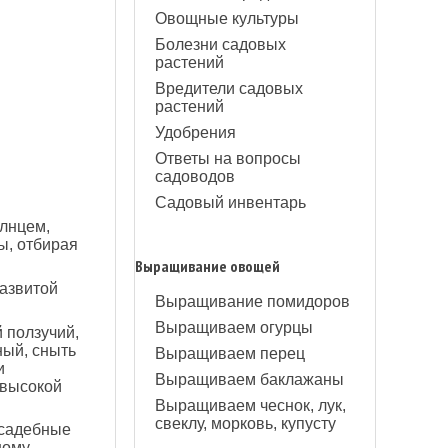
Овощные культуры
Болезни садовых
растений
Вредители садовых
растений
Удобрения
Ответы на вопросы
садоводов
Садовый инвентарь
олнцем,
ы, отбирая
Выращивание овощей
развитой
Выращивание помидоров
Выращиваем огурцы
 ползучий,
ный, сныть
Выращиваем перец
и
Выращиваем баклажаны
 высокой
Выращиваем чеснок, лук,
свеклу, морковь, купусту
усадебные
ному