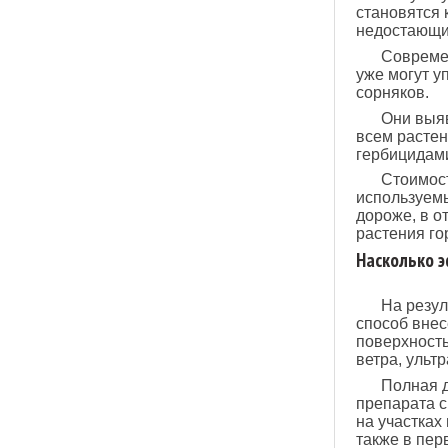
становятся 
недостающим
Современ
уже могут у
сорняков.
Они выяв
всем растен
гербицидам
Стоимост
используемы
дороже, в о
растения го
Насколько 
На резул
способ внес
поверхность
ветра, ульт
Полная д
препарата 
на участках
также в пер