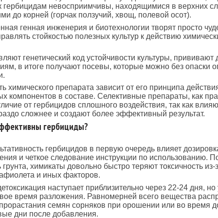
к гербицидам невосприимчивы, находящимися в верхних сл
и до корней (горчак ползучий, хвощ, полевой осот).
ная генная инженерия и биотехнологии творят просто чуд
правлять стойкостью полезных культур к действию химическ
ляют генетический код устойчивости культуры, прививают 
иям, в итоге получают посевы, которые можно без опаски 
и.
ь химического препарата зависит от его принципа действи
х компонентов в составе. Селективные препараты, как пра
тличие от гербицидов сплошного воздействия, так как влияю
раздо сложнее и создают более эффективный результат.
эффективны гербициды?
ьтативность гербицидов в первую очередь влияет дозировк
ения и четкое следование инструкции по использованию. П
 грунта, химикаты довольно быстро теряют токсичность из-
рафиолета и иных факторов.
етоксикация наступает приблизительно через 22-24 дня, но
свое время разложения. Равномерней всего вещества расп
 прорастания семян сорняков при орошении или во время д
вые дни после добавления.