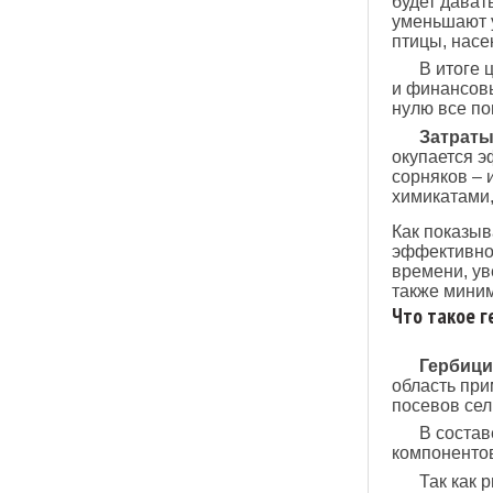
будет дават
уменьшают у
птицы, насе
В итоге 
и финансовы
нулю все по
Затраты
окупается э
сорняков – 
химикатами,
Как показыв
эффективной
времени, ув
также миним
Что такое 
Гербиц
область при
посевов сел
В состав
компонентов
Так как 