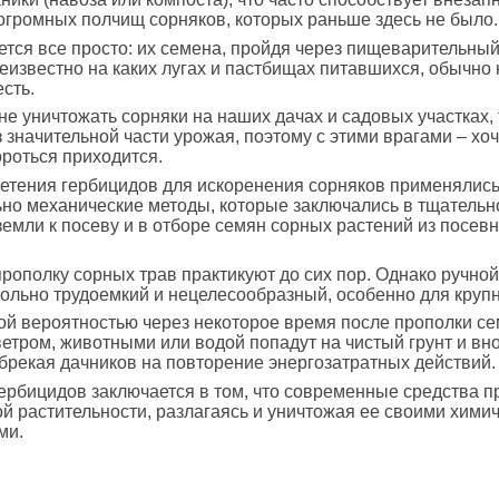
громных полчищ сорняков, которых раньше здесь не было.
тся все просто: их семена, пройдя через пищеварительный
еизвестно на каких лугах и пастбищах питавшихся, обычно 
сть.
не уничтожать сорняки на наших дачах и садовых участках,
з значительной части урожая, поэтому с этими врагами – хо
ороться приходится.
етения гербицидов для искоренения сорняков применялис
но механические методы, которые заключались в тщательн
земли к посеву и в отборе семян сорных растений из посевн
рополку сорных трав практикуют до сих пор. Однако ручной
ольно трудоемкий и нецелесообразный, особенно для крупн
й вероятностью через некоторое время после прополки с
ветром, животными или водой попадут на чистый грунт и вн
обрекая дачников на повторение энергозатратных действий.
ербицидов заключается в том, что современные средства п
ой растительности, разлагаясь и уничтожая ее своими хими
ми.