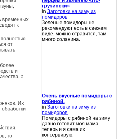
перцем и зеленью «По-
сорняки
грузински»
ызуны,
in
Заготовки на зиму из
помидоров
ть временных
Зеленые помидоры не
сводят к
рекомендуют есть в свежем
виде, можно отравится, там
 полностью
много соланина.
ся от
атывать
иболее
едств и
ачества, а
Очень вкусные помидоры с
рябиной.
рняков. Их
in
Заготовки на зиму из
я обработки
помидоров
Помидоры с рябиной на зиму
давно готовит моя мама,
йствия.
теперь и я сама их
консервирую.
в, то