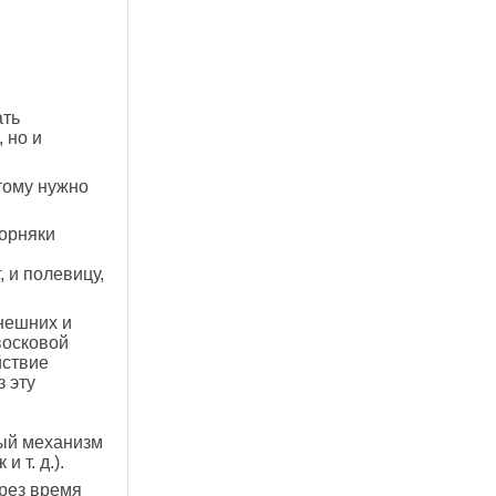
ать
 но и
тому нужно
сорняки
 и полевицу,
нешних и
восковой
йствие
з эту
ый механизм
 т. д.).
ерез время