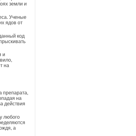
оях земли и
еса. Ученые
их ядов от
данный код
опрыскивать
я и
вило,
т на
а препарата,
опадая на
за действия
 у любого
ределяются
ождя, а