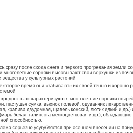
ь сразу после схода снега и первого прогревания земли с
и многолетние сорняки высовывают свои верхушки из почв
 вещества у культурных растений.
екоторое время они «забивают» их своей тенью и хорошо 
стемой.
вредностью» характеризуются многолетние сорняки (пырей
ки, пастушья сумка, вьюнок полевой, одуванчик лекарствен
я, крапива двудомная, щавель конский, лютик едкий и др.) 
(марь белая, галинсога мелкоцветковая и др.), обладающие
ной способностью.
лема серьезно усугубляется при осеннем внесении на при
аники (навоза или компоста), что часто способствует внезап