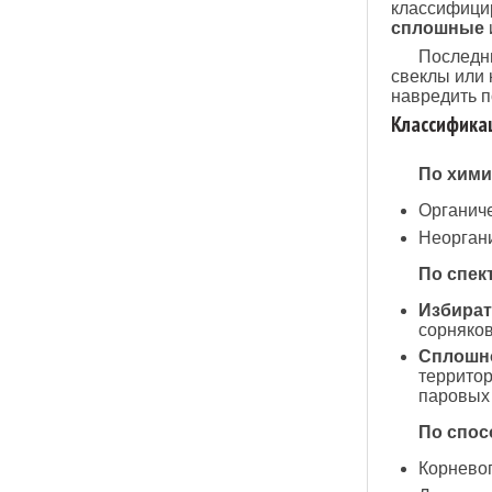
классифицир
сплошные
Последни
свеклы или 
навредить п
Классифика
По хими
Органиче
Неоргани
По спек
Избират
сорняков
Сплошно
территор
паровых 
По спос
Корневог