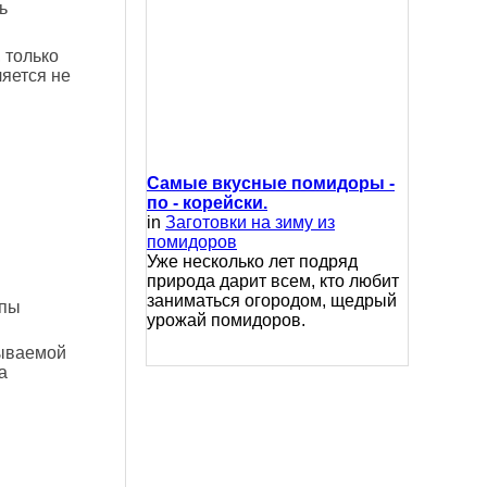
ь
 только
яется не
Самые вкусные помидоры -
по - корейски.
in
Заготовки на зиму из
помидоров
Уже несколько лет подряд
природа дарит всем, кто любит
заниматься огородом, щедрый
ппы
урожай помидоров.
тываемой
а