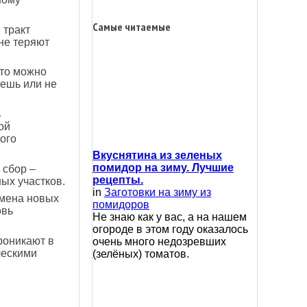
Самые читаемые
 тракт
не теряют
 то можно
чешь или не
ь
ой
ого
Вкуснятина из зеленых
помидор на зиму. Лучшие
 сбор –
рецепты.
ых участков.
in
Заготовки на зиму из
емена новых
помидоров
овь
Не знаю как у вас, а на нашем
огороде в этом году оказалось
роникают в
очень много недозревших
ческими
(зелёных) томатов.