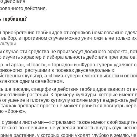
о действия.
рованного действия.
ь гербицид?
 приобретения гербицидов от сорняков немаловажно сдел
выбор, в противном случае можно уничтожить не только их,
льтуры.
 случае эти средства не произведут должного эффекта, по
 изучить характер и избирательность действия препаратов.
, «Тарга», «Поаст», «Торнадо» и «Фурор-супер» удаляют 
онконогих, растущими в посевах двусемядольных
йственных культур, а «Пума-супер» сможет вывести и овсюг,
являются одним семейством.
выше писали, специфика действия гербицидов зависит от в
их отличий растений. К примеру, культуры, которые имеют 
ое опушение и плотную кутикулу вполне могут выдержать де
 так как препарат просто не может пробиться вовнутрь чере
ую «броню».
ы с узкими листьями—«стрелами» также имеют свой защитн
текают по «перьям», не успевая попасть внутрь (лук, чеснок и
урные растения, у которых корни уходят глубоко в землю, ч