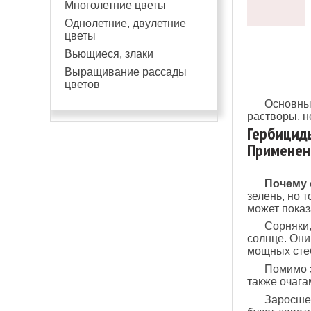
Многолетние цветы
Однолетние, двулетние
цветы
Вьющиеся, злаки
Выращивание рассады
цветов
Основны
растворы, н
Гербициды
Применен
Почему 
зелень, но 
может показ
Сорняки,
солнце. Они
мощных стеб
Помимо э
также очага
Заросшее