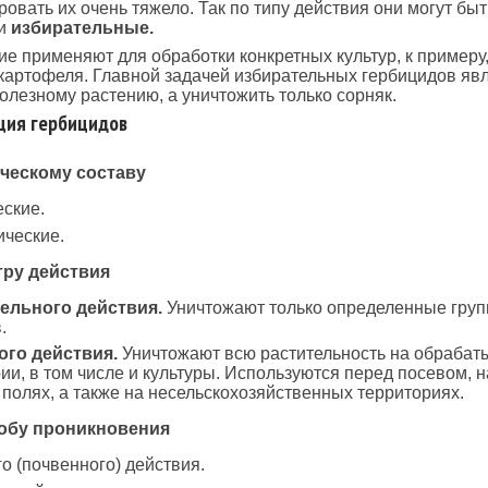
овать их очень тяжело. Так по типу действия они могут быт
и
избирательные.
е применяют для обработки конкретных культур, к примеру,
картофеля. Главной задачей избирательных гербицидов явл
олезному растению, а уничтожить только сорняк.
ция гербицидов
ческому составу
ские.
ческие.
тру действия
ельного действия.
Уничтожают только определенные гру
.
го действия.
Уничтожают всю растительность на обраба
ии, в том числе и культуры. Используются перед посевом, н
полях, а также на несельскохозяйственных территориях.
обу проникновения
о (почвенного) действия.