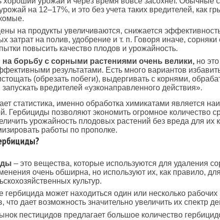
ь хороший урожай и через время вовсе засохнет. Обычные 
рожай на 12–17%, и это без учета таких вредителей, как гр
комые.
цены на продукты увеличиваются, снижается эффективнос
х затрат на полив, удобрение и т. п. Говоря иначе, сорняки 
пытки повысить качество плодов и урожайность.
 на борьбу с сорными растениями очень велики,
но это
ффективными результатами. Есть много вариантов избавить
истощать (обрезать побеги), выдергивать с корнями, обраб
 запускать вредителей «узконаправленного действия».
ает статистика, именно обработка химикатами является на
. Гербициды позволяют экономить огромное количество ср
еличить урожайность плодовых растений без вреда для их к
изировать работы по прополке.
гербициды?
иды
– это вещества, которые используются для удаления со
менения очень обширна, но используют их, как правило, дл
ьскохозяйственных культур.
е гербицида может находиться один или несколько рабочих
, что дает возможность значительно увеличить их спектр де
рынок пестицидов предлагает большое количество гербицидо