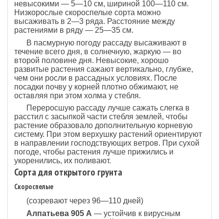
невысокими — 5—10 см, шириной 100—110 см.
Низкорослые скороспелые сорта можно
высаживать в 2—3 ряда. Расстояние между
растениями в ряду — 25—35 см.
В пасмурную погоду рассаду высаживают в
течение всего дня, в солнечную, жаркую — во
второй половине дня. Невысокие, хорошо
развитые растения сажают вертикально, глубже,
чем они росли в рассадных условиях. После
посадки почву у корней плотно обжимают, не
оставляя при этом холма у стебля.
Переросшую рассаду лучше сажать слегка в
расстил с засыпкой части стебля землей, чтобы
растение образовало дополнительную корневую
систему. При этом верхушку растений ориентируют
в направлении господствующих ветров. При сухой
погоде, чтобы растения лучше прижились и
укоренились, их поливают.
Сорта для открытого грунта
Скороспелые
(созревают через 96—110 дней)
Алпатьева 905 А
— устойчив к вирусным