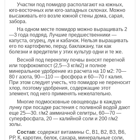
Участки под помидор располагают на южных,
юго-восточных или юго-западных склонах. Можно
высаживать его возле южной стены дома, сарая,
забора.
На одном месте помидор можно выращивать 2
—3 года подряд. Лучшие предшественники —
капуста, огурец, лук и кабачок. Нельзя выращивать
его по картофелю, перцу, баклажану, так как
болезни и вредители у этих культур одни и те же.
Весной под перекопку почвы вносят перегной
или торфокомпост (2,5—3 кг/м2) и полное
минеральное удобрение из расчета на 10 м2: 70—
80 г азота, 90—110 — фосфора и 60—70 г калия.
При этом следует учесть, что помидор не переносит
хлор, поэтому удобрения, содержащие этот
элемент, под него применять нежелательно.
Многие подмосковные овощеводы в каждую
лунку при посадке растения с поливной водой дают
еще 25—30. г/м2 аммиачной селитры, 60—70 —
суперфосфата, 20 — калийной соли и 200 г/м2
золы.
Состав
: содержат витамины С, В1, В2, В3, В6,
РР, К, каротин, белок, сахара, минеральные соли,