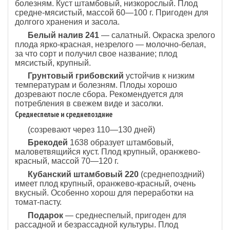
болезням. Куст штамбовый, низкорослый. Плод
средне-мясистый, массой 60—100 г. Пригоден для
долгого хранения и засола.
Белый налив 241
— салатный. Окраска зрелого
плода ярко-красная, незрелого — молочно-белая,
за что сорт и получил свое название; плод
мясистый, крупный.
Грунтовый грибовский
устойчив к низким
температурам и болезням. Плоды хорошо
дозревают после сбора. Рекомендуется для
потребления в свежем виде и засолки.
Среднеспелые и среднепоздние
(созревают через 110—130 дней)
Брекодей
1б38 образует штамбовый,
маловетвящийся куст. Плод крупный, оранжево-
красный, массой 70—120 г.
Кубанский штамбовый 220
(среднепоздний)
имеет плод крупный, оранжево-красный, очень
вкусный. Особенно хорош для переработки на
томат-пасту.
Подарок
— среднеспелый, пригоден для
рассадной и безрассадной культуры. Плод