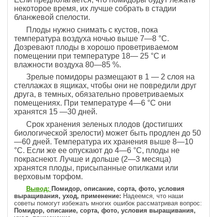
некоторое время, их лучше собрать в стадии
бланжевой спелости.
Плоды нужно снимать с кустов, пока
температура воздуха ночью выше 7—8 °С.
Дозревают плоды в хорошо проветриваемом
помещении при температуре 18— 25 °С и
влажности воздуха 80—85 %.
Зрелые помидоры размещают в 1 — 2 слоя на
стеллажах в ящиках, чтобы они не повредили друг
друга, в темных, обязательно проветриваемых
помещениях. При температуре 4—6 °С они
хранятся 15 —30 дней.
Срок хранения зеленых плодов (достигших
биологической зрелости) может быть продлен до 50
—60 дней. Температура их хранения выше 8—10
°С. Если же ее опускают до 4—6 °С, плоды не
покраснеют. Лучше и дольше (2—3 месяца)
хранятся плоды, присыпанные опилками или
верховым торфом.
Вывод:
Помидор, описание, сорта, фото, условия
выращивания, уход, применение
:
Надеемся, что наши
советы помогут избежать многих ошибок рассматривая вопрос:
Помидор, описание, сорта, фото, условия выращивания,