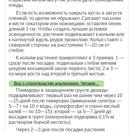
плоды.
Если есть возможность накрыть кусты в августе
пленкой, то цветки не обрывают. Срезают пасынки
и кисти секатором или ножницами, оставляя пенек
длиной 1 см. Чтобы создать лучшие условия
освещенности, растения подвязывают к кольям или
к натянутой вдоль рядов проволоке. Колья ставят с
северной стороны на расстоянии 7—10 см от
стебля.
К кольям растения прикрепляют в 3 приема: 1 —
сразу после посадки, подвязывая стебли мягким
шнуром восьмеркой около первого листа; 2 и 3 —
по мере роста над второй и третьей кистью.
Все о строительстве альпинария. Читаем...
Помидоры в защищенном грунте дважды
подкармливают: первый раз не ранее чем через 10
—15 дней после пикировки (аммиачная селитра —
5—7 г на 10 л воды, суперфосфат и серно-кислый
калий — по 10—15); второй — за 5—7 дней до
высадки в грунт (некорневая подкормка 0,1%-м
раствором борной кислоты).
Через 2—3 дня после посадки растения