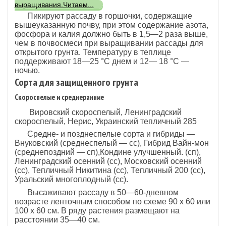
выращивания.Читаем...
Пикируют рассаду в горшочки, содержащие
вышеуказанную почву, при этом содержание азота,
фосфора и калия должно быть в 1,5—2 раза выше,
чем в почвосмеси при выращивании рассады для
открытого грунта. Температуру в теплице
поддерживают 18—25 °С днем и 12— 18 °С —
ночью.
Сорта для защищенного грунта
Скороспелые и среднеранние
Вировский скороспелый, Ленинградский
скороспелый, Нерис, Украинский тепличный 285
Средне- и позднеспелые сорта и гибриды —
Внуковский (среднеспелый — сс), Гибрид Вайн-мон
(среднепоздний — сп),Кондине улучшенный. (сп),
Ленинградский осенний (сс), Московский осенний
(сс), Тепличный Никитина (сс), Тепличный 200 (сс),
Уральский многоплодный (сс).
Высаживают рассаду в 50—60-дневном
возрасте ленточным способом по схеме 90 х 60 или
100 х 60 см. В ряду растения размещают на
расстоянии 35—40 см.