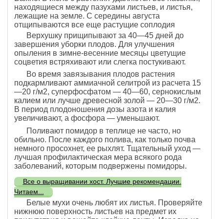
находящиеся между пазухами листьев, и листья,
лежащие на земле. С середины августа
отщипываются все еще растущие соплодия
Верхушку прищипывают за 40—45 дней до
завершения уборки плодов. Для улучшения
опыления в зимне-весенние месяцы цветущие
соцветия встряхивают или слегка постукивают.
Во время завязывания плодов растения
подкармливают аммиачной селитрой из расчета 15
—20 г/м2, суперфосфатом — 40—60, сернокислым
калием или лучше древесной золой — 20—30 г/м2.
В период плодоношения дозы азота и калия
увеличивают, а фосфора — уменьшают.
Поливают помидор в теплице не часто, но
обильно. После каждого полива, как только почва
немного просохнет, ее рыхлят. Тщательный уход —
лучшая профилактическая мера всякого рода
заболеваний, которым подвержены помидоры.
Все о выращивании хост. Лучшие рекомендации.
Читаем...
Белые мухи очень любят их листья. Проверяйте
нижнюю поверхность листьев на предмет их