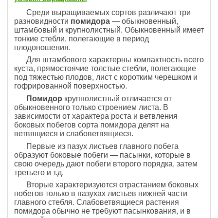
Среди выращиваемых сортов различают три
разновидности
помидора
— обыкновенный,
штамбовый и крупнолистный. Обыкновенный имеет
тонкие стебли, полегающие в период
плодоношения.
Для штамбового характерны компактность всего
куста, прямостоячие толстые стебли, полегающие
под тяжестью плодов, лист с коротким черешком и
гофрированной поверхностью.
Помидор
крупнолистный отличается от
обыкновенного только строением листа. В
зависимости от характера роста и ветвления
боковых побегов сорта помидора делят на
ветвящиеся и слабоветвящиеся.
Первые из пазух листьев главного побега
образуют боковые побеги — пасынки, которые в
свою очередь дают побеги второго порядка, затем
третьего и т.д.
Вторые характеризуются отрастанием боковых
побегов только в пазухах листьев нижней части
главного стебля. Слабоветвящиеся растения
помидора обычно не требуют пасынкования, и в