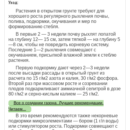
Уход:
Растения в открытом грунте требуют для
хорошего роста регулярного рыхления почвы,
полива, подкормки, окучивания и мер по
формированию стебля.
В первые 2 — 3 недели почву рыхлят лопатой
на глубину 12— 15 см, затем тяпкой — на глубину 5
—8 см, чтобы не повредить корневую систему.
Последние 1—2 рыхления совмещают с
окучиванием, присыпкой влажной земли к стеблю
растения.
Первую подкормку дают через 2—3 недели
после высадки рассады в открытый грунт из
расчета по 15 г/м2 азота и калия, 30 г/м2 фосфора.
Второй раз при массовом росте и созревании
плодов подкармливают аммиачной селитрой в дозе
80 г/м2 и серно-кислым калием — 25 г/м2.
Все о создании газона. Лучшие рекомендации.
Читаем...
В это время рекомендуются также некорневые
подкормки микроэлементами — бором (1 г/л воды)
или стимулятором роста. Подкормки совмещают с