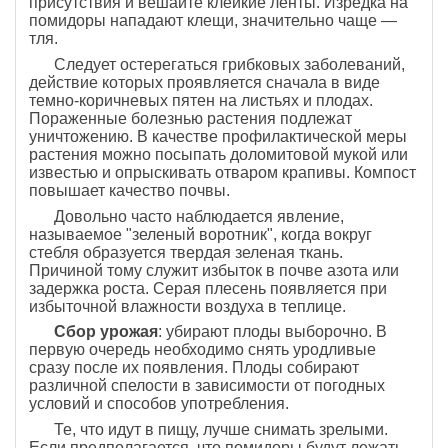
присутствия и вешайте клейкие ленты. Изредка на
помидоры нападают клещи, значительно чаще —
тля.
Следует остерегаться грибковых заболеваний,
действие которых проявляется сначала в виде
темно-коричневых пятен на листьях и плодах.
Пораженные болезнью растения подлежат
уничтожению. В качестве профилактической меры
растения можно посыпать доломитовой мукой или
известью и опрыскивать отваром крапивы. Компост
повышает качество почвы.
Довольно часто наблюдается явление,
называемое "зеленый воротник", когда вокруг
стебля образуется твердая зеленая ткань.
Причиной тому служит избыток в почве азота или
задержка роста. Серая плесень появляется при
избыточной влажности воздуха в теплице.
Сбор урожая
: убирают плоды выборочно. В
первую очередь необходимо снять уродливые
сразу после их появления. Плоды собирают
различной спелости в зависимости от погодных
условий и способов употребления.
Те, что идут в пищу, лучше снимать зрелыми.
Если предполагается, что помидоры будут лежать