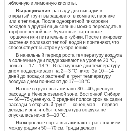
яблочную и лимонную кислоты.
Выращивание
: рассаду для высадки в
открытый грунт выращивают в комнате, парнике
или в теплице. После однократной пикировки
всходов в другой ящик сеянцы можно пересадить в
торфоперегнойные, бумажные, картонные
горшочки или питательные кубики. После пикировки
растения поливают теплой водой и притеняют, что
способствует быстрому укоренению.
В начальный период роста температуру воздуха
в солнечные дни поддерживают на уровне 20 °С,
ночью — 17—18 °С. В пасмурные дни температуру
днем поддерживают на 2—3 °С ниже. За 10—14
дней до посадки растений в грунт температуру
воздуха днем понижают до 17—18 °С.
На юге в грунт высаживают 30—40-дневную
рассаду, в Нечерноземной зоне, Восточной Сибири
— 60—75-дневную. В средней полосе срок высадки
рассады в открытый грунт — конец мая — первая
декада июня, чтобы температура воздуха не
опускалась ниже 6—10 °С.
Низкорослые сорта высаживают с расстоянием
между рядами 50—70 см. Гряды делают