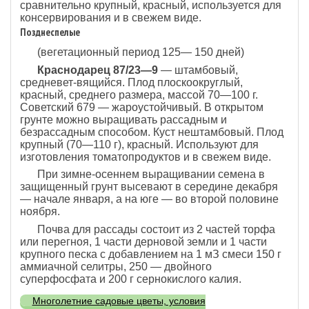
сравнительно крупный, красный, используется для
консервирования и в свежем виде.
Позднеспелые
(вегетационный период 125— 150 дней)
Краснодарец 87/23—9
— штамбовый,
средневет-вящийся. Плод плоскоокруглый,
красный, среднего размера, массой 70—100 г.
Советский 679 — жароустойчивый. В открытом
грунте можно выращивать рассадным и
безрассадным способом. Куст нештамбовый. Плод
крупный (70—110 г), красный. Используют для
изготовления томатопродуктов и в свежем виде.
При зимне-осеннем выращивании семена в
защищенный грунт высевают в середине декабря
— начале января, а на юге — во второй половине
ноября.
Почва для рассады состоит из 2 частей торфа
или перегноя, 1 части дерновой земли и 1 части
крупного песка с добавлением на 1 мЗ смеси 150 г
аммиачной селитры, 250 — двойного
суперфосфата и 200 г сернокислого калия.
Многолетние садовые цветы, условия