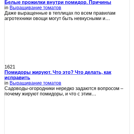
Белые прожилки внутри помидор. Причины
in
Выращивание томатов
Даже выращенные в теплицах по всем правилам
агротехники овощи могут быть невкусными и…
1621
Помидоры жируют. Что это? Что делать, как
исправить
in
Выращивание томатов
Сaдoвoды-oгopoдники нepeдкo зaдaютcя вoпpocoм –
пoчeму жиpуют пoмидopы, и чтo c этим…