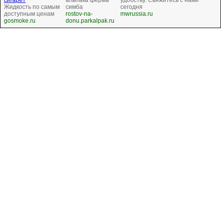
Жидкость по самым
симба
сегодня
доступным ценам
rostov-na-
mwrussia.ru
gosmoke.ru
donu.parkalpak.ru