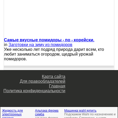
Самые вкусные помидоры - по - корейски.
in
Заготовки на зиму из помидоров
Уже несколько лет подряд природа дарит всем, кто
любит заниматься огородом, щедрый урожай
помидоров.
Карта сайта
Для правообладателей
Главная
Политика конфиденциальности
Жидкость для
Альпака ферма
Машинка wahl купить
электронных
симба
Подскажем Wahl по назначению и
сигарет
альпака ферма
удобству. Свяжитесь с нами