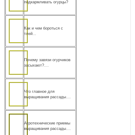
подкармливать огурцы?
Как и чем бороться с
тлей...
Почему завязи огурчиков
засыхают?....
Что главное для
выращивания рассады....
Агротехнические приемы
выращивания рассады....