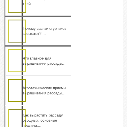
тлей...
Почему завязи огурчиков
засыхают?....
Что главное для
выращивания рассады....
Агротехнические приемы
выращивания рассады....
Как вырастить рассаду
овощных, основные
правила....