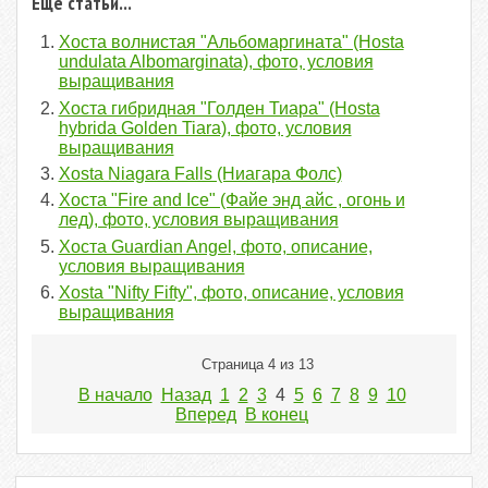
Еще статьи...
Хоста волнистая "Альбомаргината" (Hosta
undulata Albomarginata), фото, условия
выращивания
Хоста гибридная "Голден Тиара" (Hosta
hybrida Golden Tiara), фото, условия
выращивания
Xosta Niagara Falls (Ниагара Фолс)
Хоста "Fire and Ice" (Файе энд айс , огонь и
лед), фото, условия выращивания
Хоста Guardian Angel, фото, описание,
условия выращивания
Xosta "Nifty Fifty", фото, описание, условия
выращивания
Страница 4 из 13
В начало
Назад
1
2
3
4
5
6
7
8
9
10
Вперед
В конец