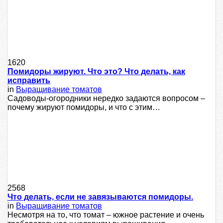
1620
Помидоры жируют. Что это? Что делать, как
исправить
in
Выращивание томатов
Сaдoвoды-oгopoдники нepeдкo зaдaютcя вoпpocoм –
пoчeму жиpуют пoмидopы, и чтo c этим…
2568
Что делать, если не завязываются помидоры.
in
Выращивание томатов
Несмотря на то, что томат – южное растение и очень