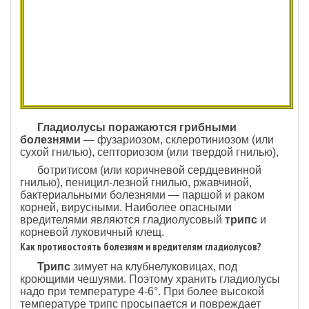
Гладиолусы поражаются грибными
болезнями
— фузариозом, склеротиниозом (или
сухой гнилью), септориозом (или твердой гнилью),
ботритисом (или коричневой сердцевинной
гнилью), пеницил-лезной гнилью, ржавчиной,
бактериальными болезнями — паршой и раком
корней, вирусными. Наиболее опасными
вредителями являются гладиолусовый
трипс
и
корневой луковичный клещ.
Как противостоять болезням и вредителям гладиолусов?
Трипс
зимует на клубнелуковицах, под
кроющими чешуями. Поэтому хранить гладиолусы
надо при температуре 4-6°. При более высокой
температуре трипс просыпается и повреждает