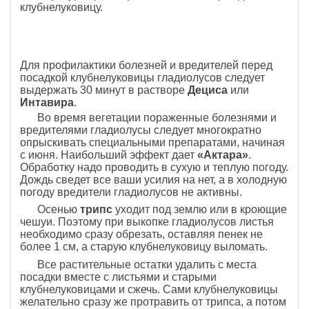
клубнелуковицу.
Для профилактики болезней и вредителей перед
посадкой клубнелуковицы гладиолусов следует
выдержать 30 минут в растворе
Дециса
или
Интавира
.
Во время вегетации пораженные болезнями и
вредителями гладиолусы следует многократно
опрыскивать специальными препаратами, начиная
с июня. Наибольший эффект дает
«Актара»
.
Обработку надо проводить в сухую и теплую погоду.
Дождь сведет все ваши усилия на нет, а в холодную
погоду вредители гладиолусов не активны.
Осенью
трипс
уходит под землю или в кроющие
чешуи. Поэтому при выкопке гладиолусов листья
необходимо сразу обрезать, оставляя пенек не
более 1 см, а старую клубнелуковицу выломать.
Все растительные остатки удалить с места
посадки вместе с листьями и старыми
клубнелуковицами и сжечь. Сами клубнелуковицы
желательно сразу же протравить от трипса, а потом