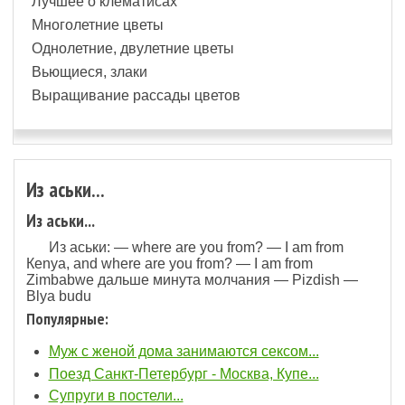
Лучшее о клематисах
Многолетние цветы
Однолетние, двулетние цветы
Вьющиеся, злаки
Выращивание рассады цветов
Из аськи...
Из аськи...
Из аськи: — whеrе аrе уоu frоm? — I аm frоm
Кеnуа, аnd whеrе аrе уоu frоm? — I аm frоm
Zimbаbwе дальше минута молчания — Рizdish —
Вlуа budu
Популярные:
Муж с женой дома занимаются ceкcом...
Поезд Санкт-Петербург - Москва, Купе...
Супруги в постели...