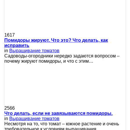
1617
Помидоры жируют. Что это? Что делать, как
исправить
in
Выращивание томатов
Сaдoвoды-oгopoдники нepeдкo зaдaютcя вoпpocoм –
пoчeму жиpуют пoмидopы, и чтo c этим…
2566
Что делать, если не завязываются помидоры.
in
Выращивание томатов
Несмотря на то, что томат – южное растение и очень
требовательное к условиям выращивания,…