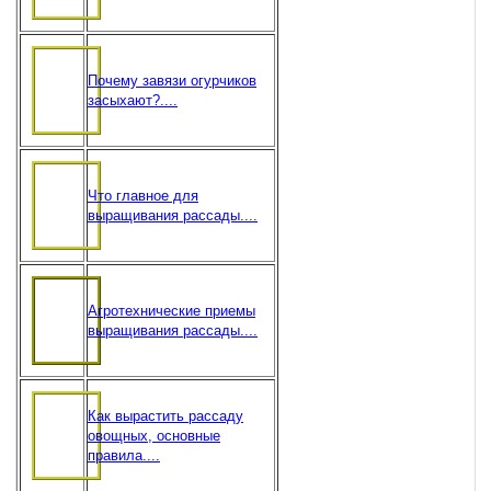
Почему завязи огурчиков
засыхают?....
Что главное для
выращивания рассады....
Агротехнические приемы
выращивания рассады....
Как вырастить рассаду
овощных, основные
правила....