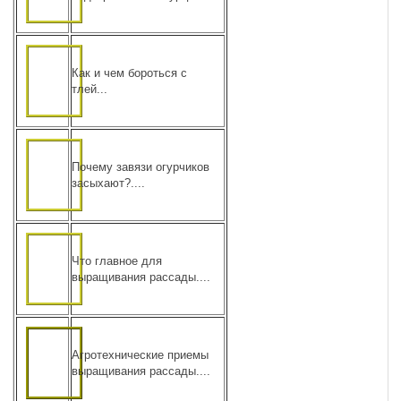
Как и чем бороться с
тлей...
Почему завязи огурчиков
засыхают?....
Что главное для
выращивания рассады....
Агротехнические приемы
выращивания рассады....