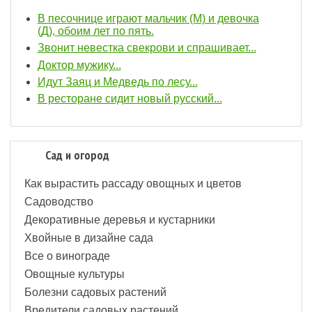
В песочнице играют мальчик (М) и девочка
(Д), обоим лет по пять.
Звонит невестка свекрови и спрашивает...
Доктор мужику...
Идут Заяц и Медведь по лесу...
В pестоpане сидит новый pусский...
Сад и огород
Как вырастить рассаду овощных и цветов
Садоводство
Декоративные деревья и кустарники
Хвойные в дизайне сада
Все о винограде
Овощные культуры
Болезни садовых растений
Вредители садовых растений