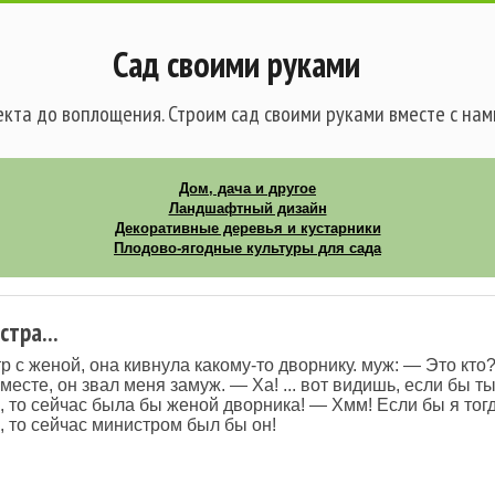
Сад своими руками
кта до воплощения. Строим сад своими руками вместе с нам
Дом, дача и другое
Ландшафтный дизайн
Декоративные деревья и кустарники
Плодово-ягодные культуры для сада
тра...
 с женой, она кивнула какому-то дворнику. муж: — Это кто? 
месте, он звал меня замуж. — Ха! ... вот видишь, если бы ты
, то сейчас была бы женой дворника! — Хмм! Если бы я тог
, то сейчас министром был бы он!