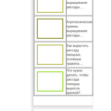
выращивания
рассады....
Агротехнические
приемы
выращивания
рассады....
Как вырастить
рассаду
овощных,
основные
правила....
Что нужно
делать, чтобы
рассада
помидор
выросла
крепкой?