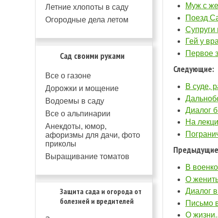
Муж с же
Летние хлопоты в саду
Поезд Са
Огородные дела летом
Супруги в
Гей у вра
Первое з
Сад своими руками
Следующие:
Все о газоне
В суде, р
Дорожки и мощение
Дальнобо
Водоемы в саду
Диалог б
Все о альпинарии
На лекци
Анекдоты, юмор,
Погранич
афоризмы для дачи, фото
приколы
Предыдущие
Выращивание томатов
В военко
О женить
Защита сада и огорода от
Диалог в
болезней и вредителей
Письмо в
О жизни..