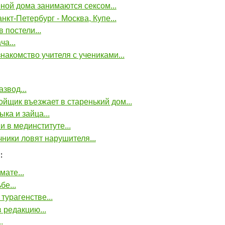
ной дома занимаются ceкcом...
нкт-Петербург - Москва, Купе...
 постели...
ча...
накомство учителя с учениками...
азвод...
йщик въезжает в старенький дом...
ыка и зайца...
и в мединституте...
ники ловят нарушителя...
:
мате...
бе...
 турагенстве...
 редакцию...
.