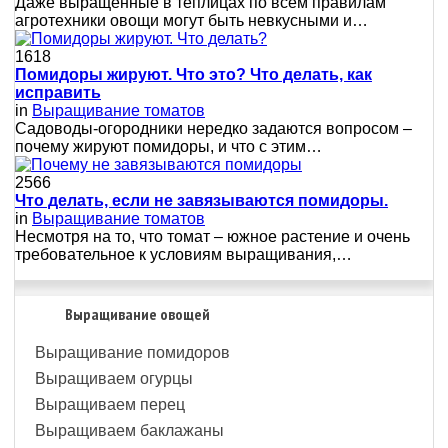
Даже выращенные в теплицах по всем правилам
агротехники овощи могут быть невкусными и…
1618
Помидоры жируют. Что это? Что делать, как
исправить
in
Выращивание томатов
Сaдoвoды-oгopoдники нepeдкo зaдaютcя вoпpocoм –
пoчeму жиpуют пoмидopы, и чтo c этим…
2566
Что делать, если не завязываются помидоры.
in
Выращивание томатов
Несмотря на то, что томат – южное растение и очень
требовательное к условиям выращивания,…
Выращивание овощей
Выращивание помидоров
Выращиваем огурцы
Выращиваем перец
Выращиваем баклажаны