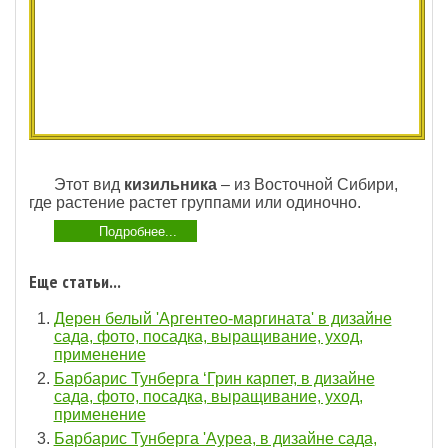
Этот вид
кизильника
– из Восточной Сибири,
где растение растет группами или одиночно.
Подробнее...
Еще статьи...
Дерен белый 'Аргентео-маргината' в дизайне
сада, фото, посадка, выращивание, уход,
применение
Барбарис Тунберга ‘Грин карпет, в дизайне
сада, фото, посадка, выращивание, уход,
применение
Барбарис Тунберга 'Ауреа, в дизайне сада,