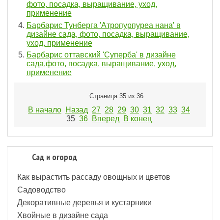
фото, посадка, выращивание, уход,
применение
Барбарис Тунберга 'Атропурпуреа нана' в
дизайне сада, фото, посадка, выращивание,
уход, применение
Барбарис оттавский 'Суперба' в дизайне
сада,фото, посадка, выращивание, уход,
применение
Страница 35 из 36
В начало
Назад
27
28
29
30
31
32
33
34
35
36
Вперед
В конец
Сад и огород
Как вырастить рассаду овощных и цветов
Садоводство
Декоративные деревья и кустарники
Хвойные в дизайне сада