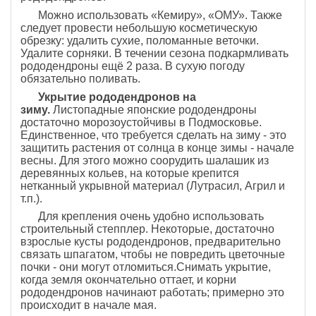
Можно использовать «Кемиру», «ОМУ». Также
следует провести небольшую косметическую
обрезку: удалить сухие, поломанные веточки.
Удалите сорняки. В течении сезона подкармливать
рододендроны ещё 2 раза. В сухую погоду
обязательно поливать.
Укрытие рододендронов на
зиму.
Листопадные японские рододендроны
достаточно морозоустойчивы в Подмосковье.
Единственное, что требуется сделать на зиму - это
защитить растения от солнца в конце зимы - начале
весны. Для этого можно соорудить шалашик из
деревянных кольев, на которые крепится
нетканный укрывной материал (Лутрасил, Агрил и
т.п.).
Для крепления очень удобно использовать
строительный степплер. Некоторые, достаточно
взрослые кусты рододендронов, предварительно
связать шпагатом, чтобы не повредить цветочные
почки - они могут отломиться.Снимать укрытие,
когда земля окончательно оттает, и корни
рододендронов начинают работать; примерно это
происходит в начале мая.