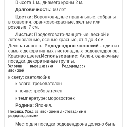
Высота 1 м., диаметр кроны 2 м.
Долговечность:
60 лет
Цветки:
Воронковидные правильные, собраны
в соцветия, оранжево-красные, желтые или
розовые, 7 см.
Листья:
Продолговато-ланцетные, весной и
летом зеленые, осенью красные, от 4 до 8 см.
Декоративность:
Рододендрон японский
- один из
самых декоративных листопадных рододендронов.
Красиво цветет.
Использование:
Аллеи, одиночные
посадки, декоративные группы.
Условия выращивания Рододендрон
японский
к свету: светолюбив
к влаге: требователен
к почве: требователен
к температуре: морозостоек
Родина:
Япония.
Посадка. Уход за японскими листопадными
рододендронами
Место для посадки рододендрона должно быть