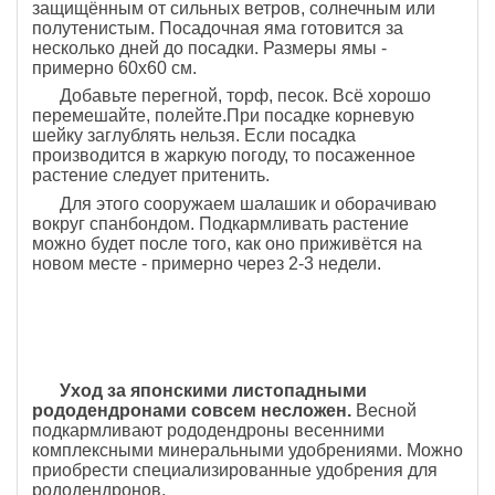
защищённым от сильных ветров, солнечным или
полутенистым. Посадочная яма готовится за
несколько дней до посадки. Размеры ямы -
примерно 60х60 см.
Добавьте перегной, торф, песок. Всё хорошо
перемешайте, полейте.При посадке корневую
шейку заглублять нельзя. Если посадка
производится в жаркую погоду, то посаженное
растение следует притенить.
Для этого сооружаем шалашик и оборачиваю
вокруг спанбондом. Подкармливать растение
можно будет после того, как оно приживётся на
новом месте - примерно через 2-3 недели.
Уход за японскими листопадными
рододендронами совсем несложен.
Весной
подкармливают рододендроны весенними
комплексными минеральными удобрениями. Можно
приобрести специализированные удобрения для
рододендронов.