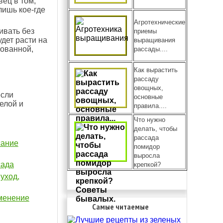
ец в том,
лишь кое-где
Агротехнические
ивать без
приемы
дет расти на
выращивания
рованной,
рассады....
Как вырастить
рассаду
овощных,
если
основные
елой и
правила....
Что нужно
делать, чтобы
рассада
сание
помидор
выросла
сада
крепкой?
уход,
именение
Самые читаемые