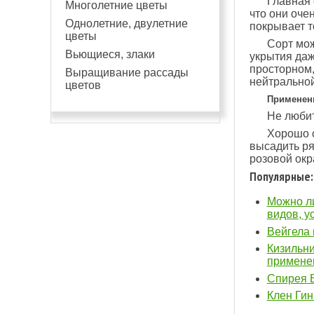
Главная 
Многолетние цветы
что они оче
Однолетние, двулетние
покрывает т
цветы
Сорт мож
Вьющиеся, злаки
укрытия даж
просторном,
Выращивание рассады
нейтральной
цветов
Применен
Не любит
Хорошо с
высадить ря
розовой окр
Популярные:
Можно ли
видов, у
Вейгела 
Кизильни
примене
Спирея В
Клен Гин