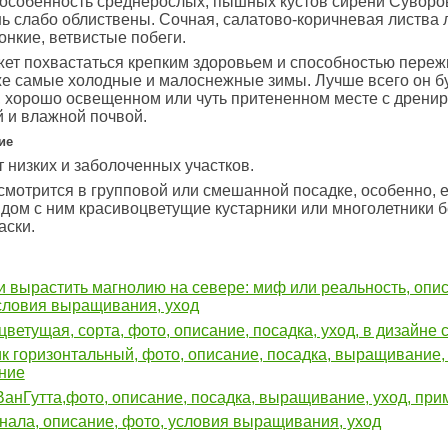
особенность среднерослых, пышных кустов сирени Суворов
нь слабо облиствены. Сочная, салатово-коричневая листва 
онкие, ветвистые побеги.
ет похвастаться крепким здоровьем и способностью переж
е самые холодные и малоснежные зимы. Лучше всего он бу
 хорошо освещенном или чуть притененном месте с дрени
 и влажной почвой.
ие
 низких и заболоченных участков.
мотрится в групповой или смешанной посадке, особенно, 
дом с ним красивоцветущие кустарники или многолетники б
аски.
 вырастить магнолию на севере: миф или реальность, опи
словия выращивания, уход
цветущая, сорта, фото, описание, посадка, уход, в дизайне 
к горизонтальный, фото, описание, посадка, выращивание, 
ние
анГутта,фото, описание, посадка, выращивание, уход, пр
нала, описание, фото, условия выращивания, уход