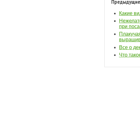
Предыдущие
Какие ви
Нежелате
при поса
Плакучая
выращив
Все о де
Что тако