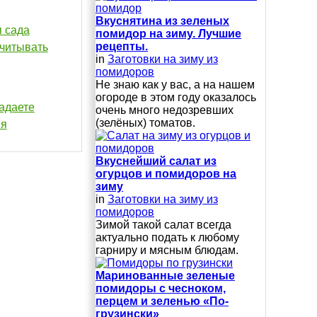
Вкуснятина из зеленых
я сада
помидор на зиму. Лучшие
рецепты.
учитывать
in
Заготовки на зиму из
помидоров
Не знаю как у вас, а на нашем
огороде в этом году оказалось
гадаете
очень много недозревших
(зелёных) томатов.
ия
Вкуснейший салат из
огурцов и помидоров на
зиму
in
Заготовки на зиму из
помидоров
Зимой такой салат всегда
актуально подать к любому
гарниру и мясным блюдам.
Маринованные зеленые
помидоры с чесноком,
перцем и зеленью «По-
грузински»