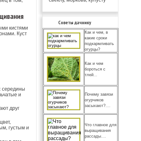
ец в том,
ащивания
Советы дачнику
ыми кистями
Как и чем, в
онами. Куст
какие сроки
подкармливать
огурцы?
Как и чем
бороться с
тлей...
 с середины
Почему завязи
льчатые и
огурчиков
засыхают?....
ают друг
цвет,
Что главное для
ым, густым и
выращивания
рассады....