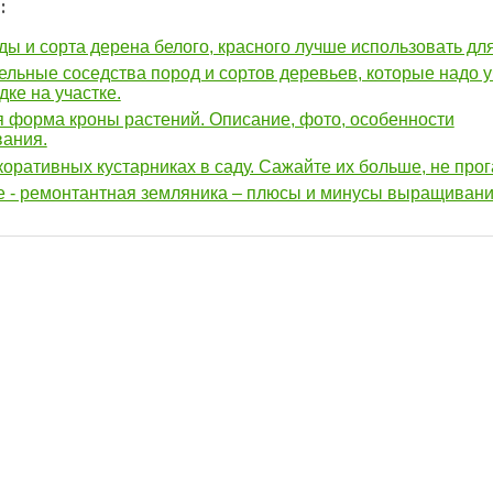
:
ды и сорта дерена белого, красного лучше использовать дл
льные соседства пород и сортов деревьев, которые надо 
дке на участке.
 форма кроны растений. Описание, фото, особенности
ания.
коративных кустарниках в саду. Сажайте их больше, не про
е - ремонтантная земляника – плюсы и минусы выращиван