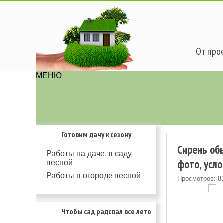
От прое
МЕНЮ
Готовим дачу к сезону
Сирень обы
Работы на даче, в саду
фото, усл
весной
Работы в огороде весной
Просмотров: 8
Чтобы сад радовал все лето