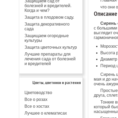
Главная 
Защищаем сад от
болезней и вредителей.
что они 
Когда и чем?
Описание
Защита в плодовом саду.
Сирень 
Защита декоративного
с большими 
сада
выглядит оч
Защищаем огородные
гармоничног
культуры
Морозост
Защита цветочных культур
Высота р
Лучшие препараты для
лечения сада от болезней
Диаметр 
и вредителей
Период ц
Сирень ц
мая и до на
Цветы, цветники и растения
очень ажур
Простые 
Цветоводство
друга, спле
Все о розах
Тонкие в
Все о хостах
который быс
насыщенным
Лучшее о клематисах