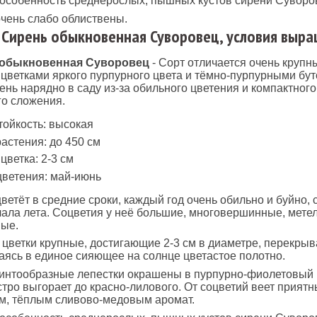
особенность среднерослых, пышных кустов сирени Суворов
очень слабо облиствены.
 Сирень обыкновенная Суворовец, условия выр
обыкновенная Суворовец
- Сорт отличается очень крупн
цветками яркого пурпурного цвета и тёмно-пурпурными бут
ень нарядно в саду из-за обильного цветения и компактного
о сложения.
ойкость: высокая
астения: до 450 см
цветка: 2-3 см
ветения: май-июнь
ветёт в средние сроки, каждый год очень обильно и буйно,
чала лета. Соцветия у неё большие, многовершинные, мете
ные.
цветки крупные, достигающие 2-3 см в диаметре, перекрыв
таясь в единое сияющее на солнце цветастое полотно.
интообразные лепестки окрашены в пурпурно-фиолетовый 
тро выгорает до красно-лилового. От соцветий веет приятн
, тёплым сливово-медовым аромат.