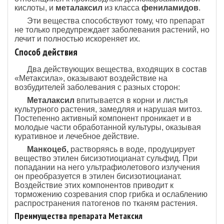
кислоты, и
металаксил
из класса
фениламидов
.
Эти вещества способствуют тому, что препарат
не только предупреждает заболевания растений, но
лечит и полностью искореняет их.
Способ действия
Два действующих вещества, входящих в состав
«Метаксила», оказывают воздействие на
возбудителей заболевания с разных сторон:
Металаксил
впитывается в корни и листья
культурного растения, замедляя и нарушая митоз.
Постепенно активный компонент проникает и в
молодые части обработанной культуры, оказывая
куративное и лечебное действие.
Манкоцеб,
растворяясь в воде, продуцирует
вещество этилен бисизотиоцианат сульфид. При
попадании на него ультрафиолетового излучения
он преобразуется в этилен бисизотиоцианат.
Воздействие этих компонентов приводит к
торможению созревания спор грибка и ослаблению
распространения патогенов по тканям растения.
Преимущества препарата Метаксил