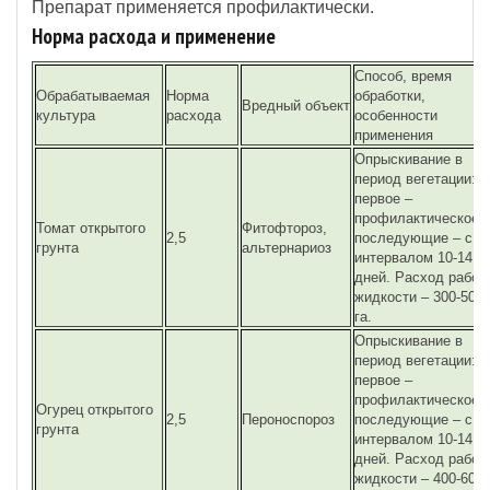
Препарат применяется профилактически.
Норма расхода и применение
Способ, время
Обрабатываемая
Норма
обработки,
Вредный объект
культура
расхода
особенности
применения
Опрыскивание в
период вегетации:
первое –
профилактическое,
Томат открытого
Фитофтороз,
2,5
последующие – с
грунта
альтернариоз
интервалом 10-14
дней. Расход рабоч
жидкости – 300-500 
га.
Опрыскивание в
период вегетации:
первое –
профилактическое,
Огурец открытого
2,5
Пероноспороз
последующие – с
грунта
интервалом 10-14
дней. Расход рабоч
жидкости – 400-600 