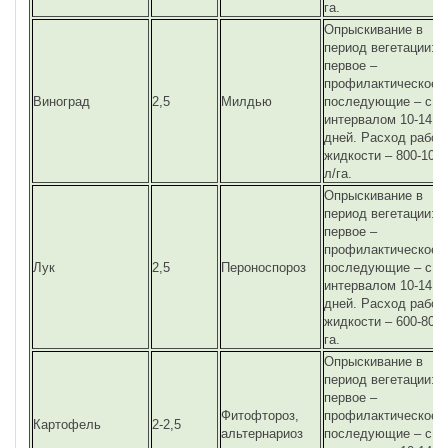
га.
Опрыскивание в
период вегетации:
первое –
профилактическое,
Виноград
2,5
Милдью
последующие – с
интервалом 10-14
дней. Расход рабоч
жидкости – 800-100
л/га.
Опрыскивание в
период вегетации:
первое –
профилактическое,
Лук
2,5
Пероноспороз
последующие – с
интервалом 10-14
дней. Расход рабоч
жидкости – 600-800 
га.
Опрыскивание в
период вегетации:
первое –
Фитофтороз,
профилактическое,
Картофель
2-2,5
альтернариоз
последующие – с