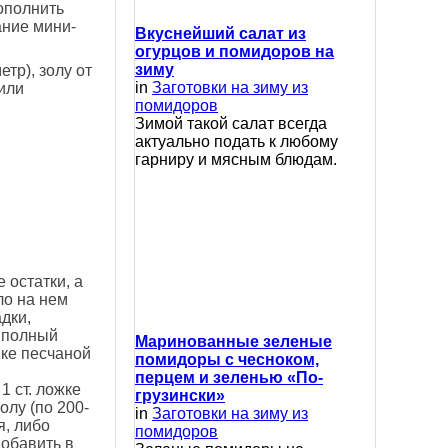
ополнить
ание мини-
Вкуснейший салат из
огурцов и помидоров на
зиму
етр), золу от
in
Заготовки на зиму из
 или
помидоров
Зимой такой салат всегда
актуально подать к любому
гарниру и мясным блюдам.
 остатки, а
ло на нем
дки,
а полный
Маринованные зеленые
пке песчаной
помидоры с чесноком,
перцем и зеленью «По-
 ст. ложке
грузински»
олу (по 200-
in
Заготовки на зиму из
я, либо
помидоров
добавить в