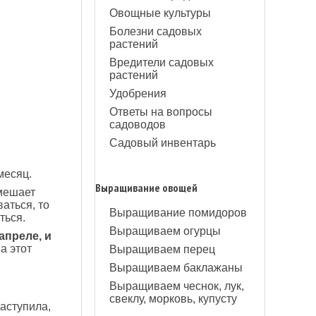
Овощные культуры
Болезни садовых
растений
Вредители садовых
растений
Удобрения
Ответы на вопросы
садоводов
Садовый инвентарь
месяц.
Выращивание овощей
 мешает
аться, то
Выращивание помидоров
ться.
Выращиваем огурцы
апреле, и
а этот
Выращиваем перец
Выращиваем баклажаны
Выращиваем чеснок, лук,
свеклу, морковь, купусту
наступила,