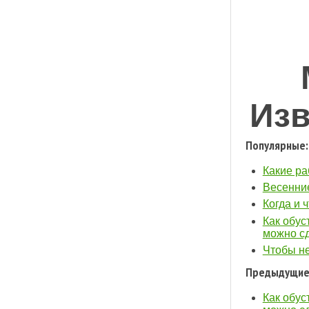
Изв
Популярные:
Какие ра
Весенние
Когда и 
Как обус
можно с
Чтобы не
Предыдущие
Как обус