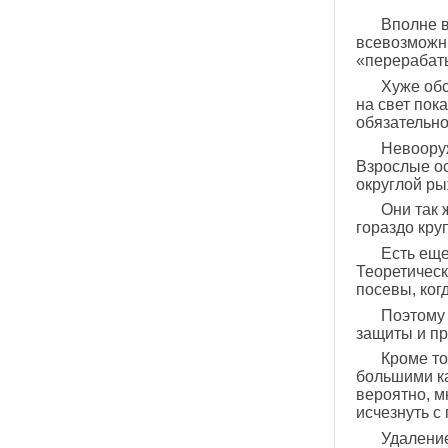
Вполне в
всевозможн
«перерабаты
Хуже обс
на свет пок
обязательно
Невоору
Взрослые ос
округлой ры
Они так 
гораздо кру
Есть еще
Теоретическ
посевы, ког
Поэтому
защиты и пр
Кроме то
большими ка
вероятно, 
исчезнуть с
Удалени