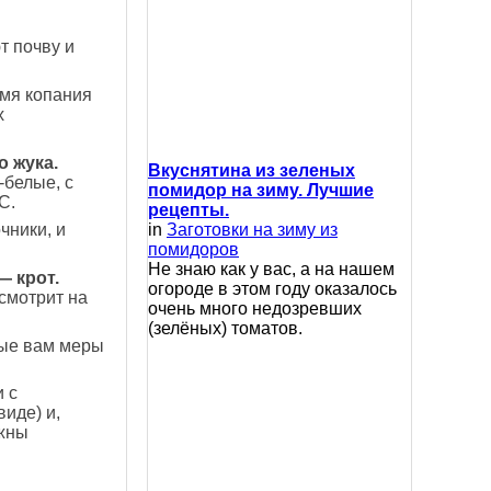
 почву и
емя копания
х
о жука.
Вкуснятина из зеленых
-белые, с
помидор на зиму. Лучшие
С.
рецепты.
чники, и
in
Заготовки на зиму из
помидоров
Не знаю как у вас, а на нашем
— крот.
огороде в этом году оказалось
смотрит на
очень много недозревших
(зелёных) томатов.
ные вам меры
 с
иде) и,
лжны