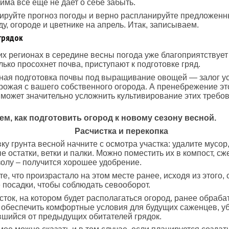
зима все еще не дает о себе забыть.
ируйте прогноз погоды и верно распланируйте предложен
ду, огороде и цветнике на апрель. Итак, записываем.
грядок
их регионах в середине весны погода уже благоприятствует
лько просохнет почва, приступают к подготовке гряд.
ная подготовка почвы под выращивание овощей — залог ус
рожая с вашего собственного огорода. А пренебрежение эт
может значительно усложнить культивирование этих требо
ем, как подготовить огород к новому сезону весной.
Расчистка и перекопка
ку грунта весной начните с осмотра участка: удалите мусор
е остатки, ветки и палки. Можно поместить их в компост, сж
олу – получится хорошее удобрение.
е, что произрастало на этом месте ранее, исходя из этого,
посадки, чтобы соблюдать севооборот.
сток, на котором будет располагаться огород, ранее обраба
обеспечить комфортные условия для будущих саженцев, у
вшийся от предыдущих обитателей грядок.