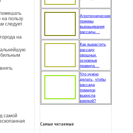
ь
 помешать
Агротехнические
 на пользу
приемы
ам следует
выращивания
рассады....
города на
Как вырастить
 дальнейшую
рассаду
 обильным
овощных,
основные
правила....
овнять
Что нужно
делать, чтобы
рассада
помидор
выросла
крепкой?
ед самой
 вскопанная
Самые читаемые