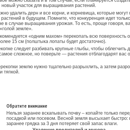
мое можно сказать и в том случае, если планируется создат
 новый участок для выращивания растений.
жно удалить дерн и все корни, и корневища, которые могут
 растений в будущем. Помните, что конкуренция идет только
 не в случае выращивания урожая. То есть, проще говоря, в
 «голой земле».
комендуется «одним махом» перекопать всю поверхность о
более 15 см (полштыка лопаты будет достаточно).
копке следует разбивать крупные глыбы, чтобы облегчить
 самое сложное, но поверьте — растения отблагодарят вас
рекопки землю нужно тщательно разрыхлить, а затем разр
и тяпкой.
Обратите внимание
Нельзя заранее вскапывать почву – копайте только пер
посадкой или посевом. Весной земля высыхает быстро:
заранее грядка за 3 дня потеряет свой запас влаги.
Удаление вредителей и мусора