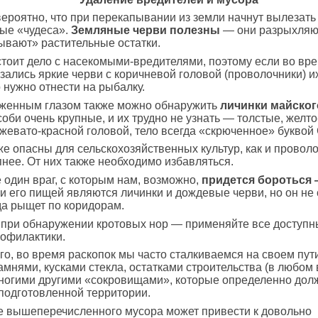
ероятно, что при перекапывании из земли начнут вылезать
ые «чудеса».
Земляные черви полезны
— они разрыхляют
вают» растительные остатки.
тоит дело с насекомыми-вредителями, поэтому если во вр
азались яркие черви с коричневой головой (проволочники) и
 нужно отнести на рыбалку.
женным глазом также можно обнаружить
личинки майског
оби очень крупные, и их трудно не узнать — толстые, желто
жевато-красной головой, тело всегда «скрюченное» буквой 
же опасны для сельскохозяйственных культур, как и проволо
пнее. От них также необходимо избавляться.
 один враг, с которым нам, возможно,
придется бороться 
и его пищей являются личинки и дождевые черви, но он не 
да рыщет по коридорам.
 при обнаружении кротовых нор — применяйте все доступ
офилактики.
го, во время раскопок мы часто сталкиваемся на своем пути
мнями, кусками стекла, остатками строительства (в любом в
многими другими «сокровищами», которые определенно до
 подготовленной территории.
е вышеперечисленного мусора может привести к довольно