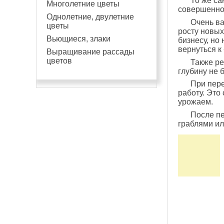
То же са
Многолетние цветы
совершенно
Однолетние, двулетние
Очень ва
цветы
росту новых
Вьющиеся, злаки
бизнесу, но
вернуться к
Выращивание рассады
цветов
Также ре
глубину не 
При пере
работу. Это
урожаем.
После пе
граблями ил