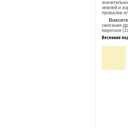
значительно
землей и хо
провалов ил
Внесите
сжигания др
перегноя (1
Весенняя по