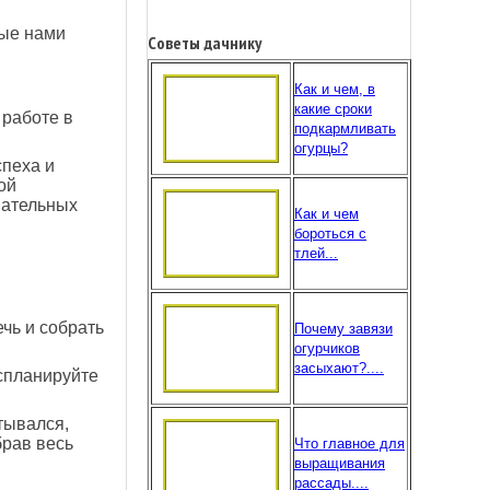
ные нами
Советы дачнику
Как и чем, в
какие сроки
 работе в
подкармливать
огурцы?
пеха и
ой
вательных
Как и чем
бороться с
тлей...
,
ечь и собрать
Почему завязи
огурчиков
засыхают?....
 спланируйте
тывался,
брав весь
Что главное для
выращивания
рассады....