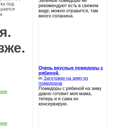
Зеленые помидоры не
тка под
рекомендуют есть в свежем
ршается
виде, можно отравится, там
м.
много соланина.
я.
зже.
Очень вкусные помидоры с
рябиной.
in
Заготовки на зиму из
помидоров
Помидоры с рябиной на зиму
акие
давно готовит моя мама,
теперь и я сама их
консервирую.
акие