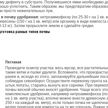
му дефекту в субстрате. Получившиеся ямки необходимо д
рошо уплотнить. Таким образом, мы предотвратим образов
и просто нежелательных луж.
 в почву удобрения:
нитроаммофоску (по 25-30 г на 1 кв. м
евесины (150 г на 1 кв. метр) или органику в виде компоста
0-12 кг). Затем прорыхлите землю и сделайте грядки.
дготовка разных типов почвы
Песчаная
Проведите осмотр участка: весь мусор, все растительные
также ветки и палки удалите. Вспомните, что произраста
ранее и, исходя из этого, запланируйте дальнейшие поса
соблюдая севооборот. Осуществите перекопку грунта н
штык лопаты, стараясь вынуть все сорняки. При переко
почвы весной обычно вносят удобрения. Чаще всего это
комплексные удобрения, например нитроаммофоска (по 1
на 1 кв. метр участка), вполне можно внести древесную з
250 г на каждый кв. метр), если только почва не щелочна
ведро перегноя или компоста на ту же площадь. Важно 