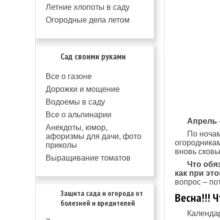
Летние хлопоты в саду
Огородные дела летом
Сад своими руками
Все о газоне
Дорожки и мощение
Водоемы в саду
Все о альпинарии
Апрель
Анекдоты, юмор,
По ночам
афоризмы для дачи, фото
огородникам
приколы
вновь сковы
Выращивание томатов
Что обя
как при эт
вопрос – по
Защита сада и огорода от
Весна!!! 
болезней и вредителей
Календар