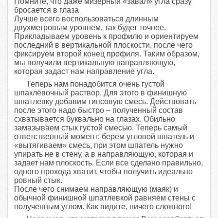
Помните, что даже мизерный «завал» угла сразу
бросается в глаза
Лучше всего воспользоваться длинным
двухметровым уровнем, так будет точнее.
Прикладываем уровень к профилю и ориентируем
последний в вертикальной плоскости, после чего
фиксируем второй конец профиля. Таким образом,
мы получили вертикальную направляющую,
которая задаст нам направление угла.
Теперь нам понадобится очень густой
шпаклёвочный раствор. Для этого в финишную
шпатлевку добавим гипсовую смесь. Действовать
после этого надо быстро – полученный состав
схватывается буквально на глазах. Обильно
замазываем стык густой смесью. Теперь самый
ответственный момент: берем угловой шпатель и
«вытягиваем» смесь, при этом шпатель нужно
упирать не в стену, а в направляющую, которая и
задает нам плоскость. Если все сделано правильно,
одного прохода хватит, чтобы получить идеально
ровный стык.
После чего снимаем направляющую (маяк) и
обычной финишной шпатлевкой равняем стены с
полученным углом. Как видите, ничего сложного!