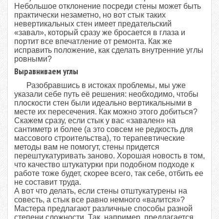
Небольшое отклонение посреди стены может быть
практически незаметно, но вот стык таких
невертикальных стен имеет предательский
«завал», который сразу же бросается в глаза и
портит все впечатление от ремонта. Как же
исправить положение, как сделать внутренние углы
ровными?
Выравниваем углы
Разобравшись в истоках проблемы, мы уже
указали себе путь её решения: необходимо, чтобы
плоскости стен были идеально вертикальными в
месте их пересечения. Как можно этого добиться?
Скажем сразу, если стык у вас «завален» на
сантиметр и более (а это совсем не редкость для
массового строительства), то терапевтические
методы вам не помогут, стены придется
перештукатуривать заново. Хорошая новость в том,
что качество штукатурки при подобном подходе к
работе тоже будет, скорее всего, так себе, отбить ее
не составит труда.
А вот что делать, если стены отштукатурены на
совесть, а стык все равно немного «валится»?
Мастера предлагают различные способы разной
степени сложности. Так, например, предлагается