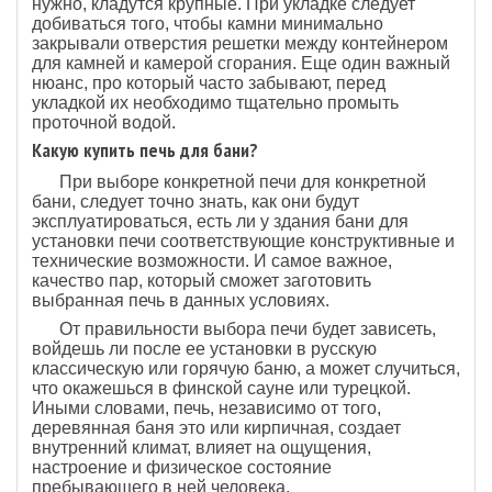
нужно, кладутся крупные. При укладке следует
добиваться того, чтобы камни минимально
закрывали отверстия решетки между контейнером
для камней и камерой сгорания. Еще один важный
нюанс, про который часто забывают, перед
укладкой их необходимо тщательно промыть
проточной водой.
Какую купить печь для бани?
При выборе конкретной печи для конкретной
бани, следует точно знать, как они будут
эксплуатироваться, есть ли у здания бани для
установки печи соответствующие конструктивные и
технические возможности. И самое важное,
качество пар, который сможет заготовить
выбранная печь в данных условиях.
От правильности выбора печи будет зависеть,
войдешь ли после ее установки в русскую
классическую или горячую баню, а может случиться,
что окажешься в финской сауне или турецкой.
Иными словами, печь, независимо от того,
деревянная баня это или кирпичная, создает
внутренний климат, влияет на ощущения,
настроение и физическое состояние
пребывающего в ней человека.