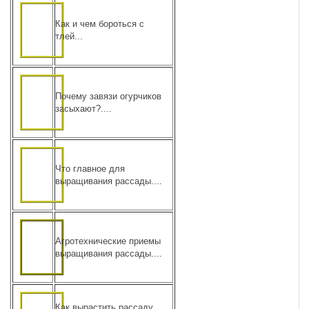
Как и чем бороться с
тлей...
Почему завязи огурчиков
засыхают?....
Что главное для
выращивания рассады....
Агротехнические приемы
выращивания рассады....
Как вырастить рассаду