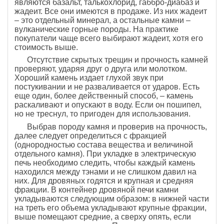
являются базальт, талькохлорид, габбро-диабаз и
жадеит. Все они имеются в продаже. Из них жадеит
– это отдельный минерал, а остальные камни –
вулканические горные породы. На практике
покупатели чаще всего выбирают жадеит, хотя его
стоимость выше.
Отсутствие скрытых трещин и прочность камней
проверяют, ударяя друг о друга или молотком.
Хороший камень издает глухой звук при
постукивании и не разваливается от ударов. Есть
еще один, более действенный способ, – камень
раскаливают и опускают в воду. Если он пошипел,
но не треснул, то пригоден для использования.
Выбрав породу камня и проверив на прочность,
далее следует определиться с фракцией
(однородностью состава вещества и величиной
отдельного камня). При укладке в электрическую
печь необходимо следить, чтобы каждый камень
находился между тэнами и не слишком давил на
них. Для дровяных годятся и крупная и средняя
фракции. В контейнер дровяной печи камни
укладываются следующим образом: в нижней части
на треть его объема укладывают крупные фракции,
выше помещают средние, а сверху опять, если