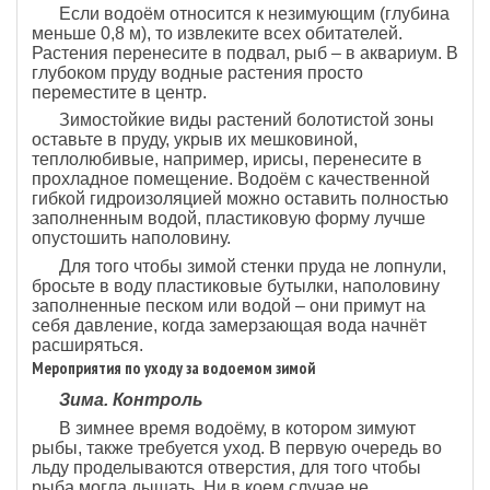
Если водоём относится к незимующим (глубина
меньше 0,8 м), то извлеките всех обитателей.
Растения перенесите в подвал, рыб – в аквариум. В
глубоком пруду водные растения просто
переместите в центр.
Зимостойкие виды растений болотистой зоны
оставьте в пруду, укрыв их мешковиной,
теплолюбивые, например, ирисы, перенесите в
прохладное помещение. Водоём с качественной
гибкой гидроизоляцией можно оставить полностью
заполненным водой, пластиковую форму лучше
опустошить наполовину.
Для того чтобы зимой стенки пруда не лопнули,
бросьте в воду пластиковые бутылки, наполовину
заполненные песком или водой – они примут на
себя давление, когда замерзающая вода начнёт
расширяться.
Мероприятия по уходу за водоемом зимой
Зима. Контроль
В зимнее время водоёму, в котором зимуют
рыбы, также требуется уход. В первую очередь во
льду проделываются отверстия, для того чтобы
рыба могла дышать. Ни в коем случае не