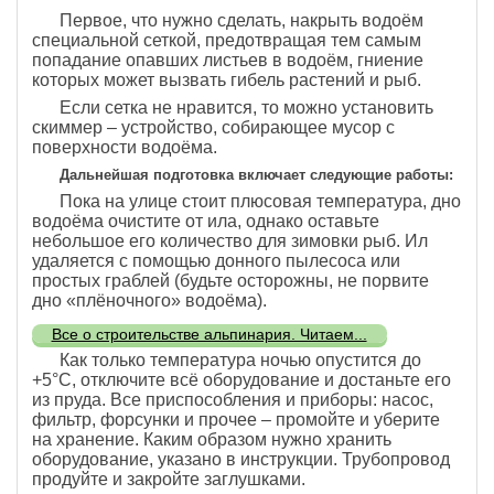
Первое, что нужно сделать, накрыть водоём
специальной сеткой, предотвращая тем самым
попадание опавших листьев в водоём, гниение
которых может вызвать гибель растений и рыб.
Если сетка не нравится, то можно установить
скиммер – устройство, собирающее мусор с
поверхности водоёма.
Дальнейшая подготовка включает следующие работы:
Пока на улице стоит плюсовая температура, дно
водоёма очистите от ила, однако оставьте
небольшое его количество для зимовки рыб. Ил
удаляется с помощью донного пылесоса или
простых граблей (будьте осторожны, не порвите
дно «плёночного» водоёма).
Все о строительстве альпинария. Читаем...
Как только температура ночью опустится до
+5°C, отключите всё оборудование и достаньте его
из пруда. Все приспособления и приборы: насос,
фильтр, форсунки и прочее – промойте и уберите
на хранение. Каким образом нужно хранить
оборудование, указано в инструкции. Трубопровод
продуйте и закройте заглушками.