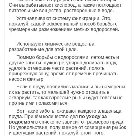
Они вырабатывают кислород, а также поглощают
питательные вещества, растворённые в воде.
Устанавливают систему фильтрации. Это,
пожалуй, самый эффективный способ борьбы с
чрезмерным размножением мелких водорослей.
Используют химические вещества,
разработанные для этой цели.
Помимо борьбы с водорослями, летом есть и
другие заботы: нужно регулярно доливать воду,
удалять отмершие части растений, полоть
прибрежную зону, время от времени прочищать
насос и фильтр.
Если в пруду появились мальки, и вы намерены
их вырастить, то малышей нужно отсадить в
аквариум, так как взрослые рыбы будут совсем не
против ими полакомиться.
Вот такие заботы ожидают каждого владельца
пруда. Причём количество дел
по уходу за
водоемом
в списке не зависит от размеров пруда.
Но удовольствие, получаемое от созерцания рыбок
и цветущих растений, пожалуй, стоит того.