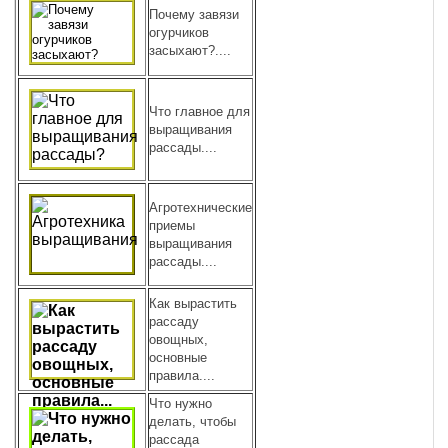
Почему завязи
огурчиков
засыхают?....
Что главное для
выращивания
рассады....
Агротехнические
приемы
выращивания
рассады....
Как вырастить
рассаду
овощных,
основные
правила....
Что нужно
делать, чтобы
рассада