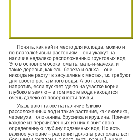
Понять, как найти место для колодца, можно и
по влаголюбивым растениям – они укажут на
наличие недалеко расположенных грунтовых вод.
Это в основном осока, смыть, мать-и-мачеха, и
такие деревья, как ель, береза и ольха – они
никогда не растут в засушливых местах, т.к. требуют
для своего роста много воды. А вот сосна,
напротив, если пускает где-то на участке корни
глубоко в землю – в том месте вода находится
очень далеко от поверхности почвы.
Указывают также на наличие близко
рассоложенных вод и такие растения, как ежевика,
черемуха, толокнянка, брусника и крушина. Причем
каждое из перечисленных из них любит свою
определенную глубину подземных вод. Но есть
важное условие – растения должны располагаться
большими группами, а рост иметь разный, иначе