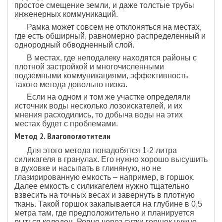
простое смещение земли, и даже толстые трубы
инженерных коммуникаций.
Рамка может совсем не отклоняться на местах,
где есть обширный, равномерно распределенный и
однородный обводненный слой.
В местах, где неподалеку находятся районы с
плотной застройкой и многочисленными
подземными коммуникациями, эффективность
такого метода довольно низка.
Если на одном и том же участке определяли
источник воды несколько лозоискателей, и их
мнения расходились, то добыча воды на этих
местах будет с проблемами.
Метод 2. Влагопоглотители
Для этого метода понадобятся 1-2 литра
силикагеля в гранулах. Его нужно хорошо высушить
в духовке и насыпать в глиняную, но не
глазирированную емкость – например, в горшок.
Далее емкость с силикагелем нужно тщательно
взвесить на точных весах и завернуть в плотную
ткань. Такой горшок закапывается на глубине в 0,5
метра там, где предположительно и планируется
рыться колодец. Ровно через сутки горшок нужно