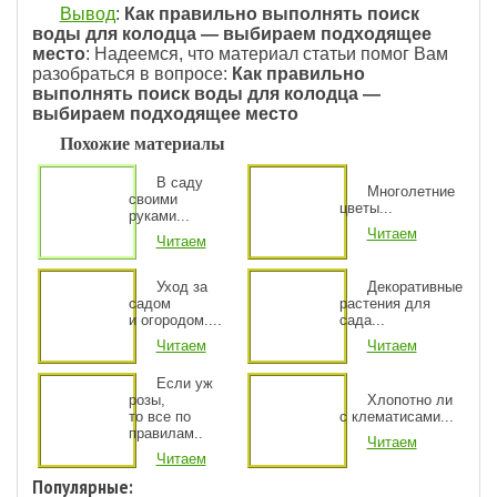
Вывод
:
Как правильно выполнять поиск
воды для колодца — выбираем подходящее
место
: Надеемся, что материал статьи помог Вам
разобраться в вопросе:
Как правильно
выполнять поиск воды для колодца —
выбираем подходящее место
Похожие материалы
В саду
Многолетние
своими
цветы...
руками...
Читаем
Читаем
Уход за
Декоративные
садом
растения для
и огородом....
сада...
Читаем
Читаем
Если уж
розы,
Хлопотно ли
то все по
с клематисами...
правилам..
Читаем
Читаем
Популярные: