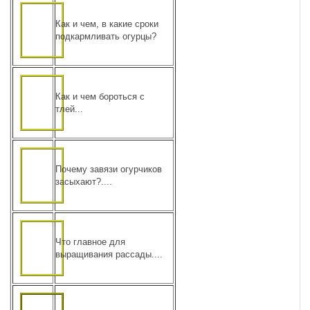
Как и чем, в какие сроки
подкармливать огурцы?
Как и чем бороться с
тлей...
Почему завязи огурчиков
засыхают?....
Что главное для
выращивания рассады....