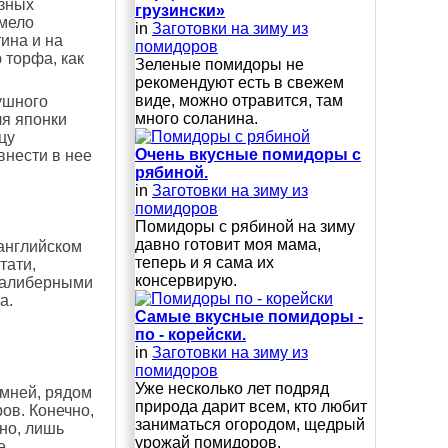
азных
грузински»
имело
in
Заготовки на зиму из
ина и на
помидоров
 торфа, как
Зеленые помидоры не
рекомендуют есть в свежем
виде, можно отравится, там
ушного
много соланина.
ля японки
цу
Очень вкусные помидоры с
внести в нее
рябиной.
in
Заготовки на зиму из
помидоров
Помидоры с рябиной на зиму
давно готовит моя мама,
 английском
теперь и я сама их
тати,
консервирую.
калиберными
а.
Самые вкусные помидоры -
по - корейски.
in
Заготовки на зиму из
помидоров
Уже несколько лет подряд
амней, рядом
природа дарит всем, кто любит
ов. Конечно,
заниматься огородом, щедрый
но, лишь
урожай помидоров.
е