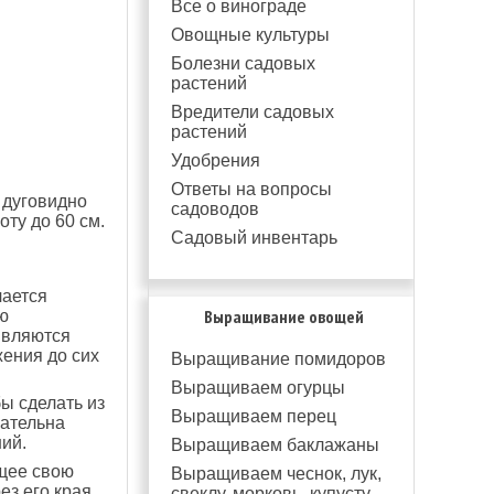
Все о винограде
Овощные культуры
Болезни садовых
растений
Вредители садовых
растений
Удобрения
Ответы на вопросы
 дуговидно
садоводов
ту до 60 см.
Садовый инвентарь
чается
Выращивание овощей
ю
являются
ения до сих
Выращивание помидоров
Выращиваем огурцы
ы сделать из
Выращиваем перец
кательна
ий.
Выращиваем баклажаны
ющее свою
Выращиваем чеснок, лук,
з его края.
свеклу, морковь, купусту