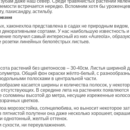
 зубам даже наш север. Среди травянистых растений явле
емости встречается нередко. Вспомним хотя бы уроженцев
у, пахисандру, астильбу.
ивания
х, хаконехлоа представлена в садах не природным видом,
 декоративными сортами. У нас наибольшую известность и
ение получил самый интересный из них «Aureola», образу
 розетки линейных белопёстрых листьев.
ота растений без цветоносов – 30-40см. Листья шириной д
олуметра. Общий фон окраски жёлто-белый, с разнообразн
одольными полосками в центральной части.
ообразие касается ширины и количества полосок, у некото
 отсутствующих. В середине лета на растениях появляются
е соломины высотой до метра, несущие изреженные колос
взрачных цветков.
оа морозостойка, солнцелюбива, но выносит некоторое зат
 в пятнистой полутени она даже несколько хорошеет, окраш
ти однотонный, желтый оттенок.
и сухости, ни переувлажнения.