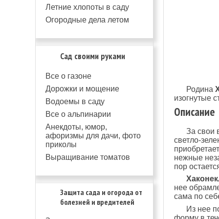
Летние хлопоты в саду
Огородные дела летом
Сад своими руками
Все о газоне
Дорожки и мощение
Родина
изогнутые с
Водоемы в саду
Описание
Все о альпинарии
Анекдоты, юмор,
За свои 
афоризмы для дачи, фото
светло-зеле
приколы
приобретает
Выращивание томатов
нежные неза
пор остаетс
Хаконе
нее обрамле
Защита сада и огорода от
сама по себ
болезней и вредителей
Из нее п
форму в теч