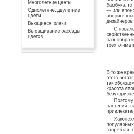
Многолетние цветы
бамбука, то
Однолетние, двулетние
— или японс
цветы
аборигенным
дизайнеров 
Вьющиеся, злаки
С повал
Выращивание рассады
свойственны
цветов
разнообрази
трех климат
В то же вре
этого богат
так обожаем
красота япо
безукоризне
Поэтому 
растений, к
привлекател
Хаконехл
популярных 
запретная, 