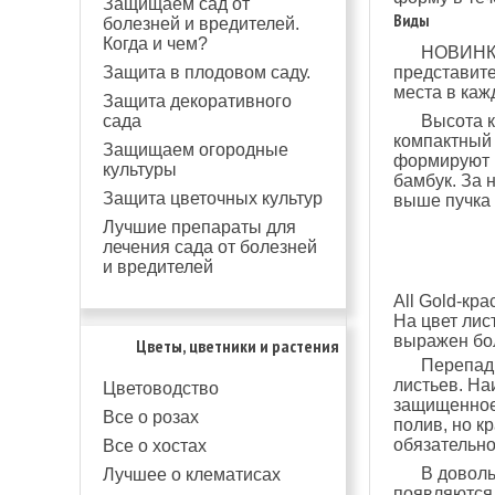
Защищаем сад от
Виды
болезней и вредителей.
Когда и чем?
НОВИН
Защита в плодовом саду.
представите
места в каж
Защита декоративного
сада
Высота к
компактный 
Защищаем огородные
формируют и
культуры
бамбук. За 
Защита цветочных культур
выше пучка
Лучшие препараты для
лечения сада от болезней
и вредителей
All Gold-кр
На цвет лис
выражен бол
Цветы, цветники и растения
Перепады
листьев. На
Цветоводство
защищенное 
Все о розах
полив, но к
обязательно
Все о хостах
В довол
Лучшее о клематисах
появляются 