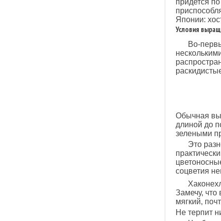
придется по
приспособля
Японии: хост
Условия выращ
Во-первы
несколькими
распростран
раскидистые
Обычная выс
длиной до п
зелеными пр
Это разн
практически
цветоносны
соцветия не
Хаконехл
Замечу, что
мягкий, поч
Не терпит н