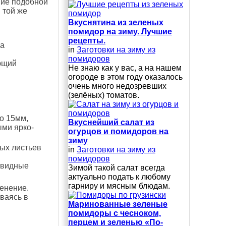
ние подобной
 той же
Вкуснятина из зеленых
помидор на зиму. Лучшие
рецепты.
 а
in
Заготовки на зиму из
помидоров
ющий
Не знаю как у вас, а на нашем
огороде в этом году оказалось
очень много недозревших
(зелёных) томатов.
о 15мм,
Вкуснейший салат из
ыми ярко-
огурцов и помидоров на
зиму
рых листьев
in
Заготовки на зиму из
помидоров
овидные
Зимой такой салат всегда
актуально подать к любому
гарниру и мясным блюдам.
енение.
иваясь в
Маринованные зеленые
помидоры с чесноком,
перцем и зеленью «По-