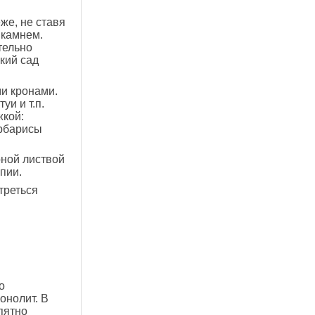
же, не ставя
 камнем.
тельно
кий сад
и кронами.
и и т.п.
кой:
арбарисы
рной листвой
пии.
треться
о
онолит. В
пятно