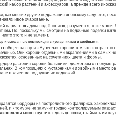
кий набор растений и аксессуаров, а прежде всего иноска
ки, как многие другие подражания японскому саду, этот, нес
ненавязчивое очарование.
ий вариант «садика под Японию», разумеется, тоже может 
тчем. Но, поскольку мы смотрим на подобные поделки взг
никто этого и не заметит.
р и смешанные композиции с кустарниками и хвойными.
сообщества сорта «Ауреола» хороши тем, что контрастно с
зеленью. Они хороши отдельными вкраплениями в самых н
южетах, основанных на сочетаниях цвета и формы.
рдере растения хороши большими, диаметром от полуметр
планах. В композициях с кустарниками и хвойными место р
ане в качестве подпушки их подножий.
равятся бордюры из пестролистного фаляриса, хаконехло
ей, и к тому же не замучит трудно контролируемым разрас
хаконехлои
можно пустить вдоль дорожки, окаймить им клу