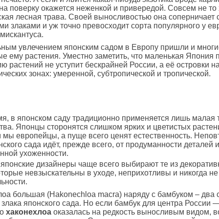
 на поверку окажется неженкой и привередой. Совсем не то
кая лесная трава. Своей выносливостью она соперничает
и злаками и уж точно превосходит сорта популярного у ев
мискантуса.
ьным увлечением японским садом в Европу пришли и многи
е ему растения. Уместно заметить, что маленькая Япония 
ю растений не уступит бескрайней России, а её островки н
ических зонах: умеренной, субтропической и тропической.
мя, в японском саду традиционно применяется лишь малая 
ства. Японцы сторонятся слишком ярких и цветистых растен
 мы европейцы, а пуще всего ценят естественность. Непо
нского сада идёт, прежде всего, от продуманности деталей 
нной ухоженности.
японские дизайнеры чаще всего выбирают те из декорати
оторые невзыскательны в уходе, неприхотливы и никогда не
ьности.
оа большая (Hakonechloa macra) наряду с бамбуком – два
злака японского сада. Но если бамбук для центра России 
то
хаконехлоа
оказалась на редкость выносливым видом, в