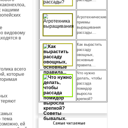
 хаконехлоа,
 с нашими
ропейских
Агротехнические
приемы
е
выращивания
по видовому
рассады....
аходятся в
Как вырастить
рассаду
овощных,
основные
правила....
толика всего
Что нужно
ий, которые
делать, чтобы
вторимая
рассада
и
помидор
выросла
вных
крепкой?
 теряют
 самых
— тема
Самые читаемые
озможно, ей