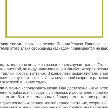
Хаконехлои
– влажные основа Японии Хонсю. Грациозные,
тебли этого злака свободным каскадом поднимаются на высо
вид хаконехлоя получила название «плакучая трава». Отли
ной листвой, по виду напоминающей бамбук, которая осень
 теплый розовый оттенок. В конце лета между листьями по
метные пучки колосков. Из-за медленной скорости размнож
я экзотикой в наших садах.
клою
можно использовать везде. Она достаточно низка, чтоб
ние клумбы или высадить у водоема, и достаточно привле
е и может быть использована в бордере многолетних растен
олучается великолепное контейнерное растение, сохраня
ение многих лет и смягчающее форму горшка, ниспадая чере