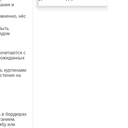
зания и
омненно, нёс
быть
лядом
очетаются с
еожиданных
а, куртинами
астения на
а в бордюрах
танием.
мбу или