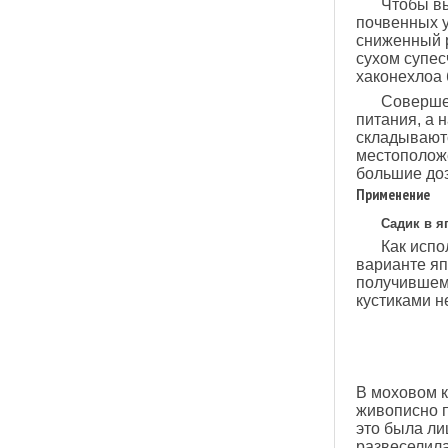
Чтобы вы
почвенных у
сниженный р
сухом супес
хаконехлоа 
Совершен
питания, а 
складываютс
местоположе
большие до
Применение
Садик в я
Как испо
варианте яп
получившем
кустиками н
В моховом к
живописно п
это была ли
развеселила