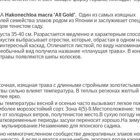
КА
Hakonechloa macra 'All Gold'.
Один из самых изящных
лей семейства злаков родом из Японии и заслуживает спе
дом тенистом саду.
уста 35-40 см. Разрастается медленно и характерным спос
кустик выбрасывает отростки, которые, обрастая в одном 
нтересный каскад. Отличается листвой, по виду напомин
необычный вид получила название «плачущая трава». В кон
 травы появляются шипы колосков.
асочная, изящная трава с длинными стройными золотистыми
твы сильно влияет температура. В теплых регионах желтый
ее ярко.
 температуры весной и осенью часто вызывают легкое по
иболее морозостойкий сорт. Зона 4(5)-9.Местоположение: т
от холодных ветров, полутенистое место.В сухую погоду 
ратковременные периоды засухи переносит хорошо.На зиму
 мульчирование.Незаменимо для японского садика.
ьно немногочисленном сообществе декоративных злаков но
нечасто. А если и явится какая-нибудь экзотика вроде карл