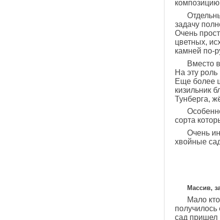
композицию
Отдельны
задачу полн
Очень прост
цветных, ис
камней по-р
Вместо в
На эту роль
Еще более 
кизильник б
Тунберга, ж
Особенно
сорта котор
Очень ин
хвойные сад
Массив, з
Мало кто
получилось 
сад пришел 