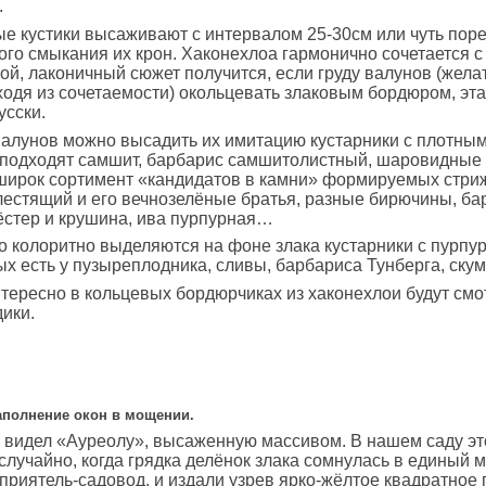
.
е кустики высаживают с интервалом 25-30см или чуть поре
ого смыкания их крон. Хаконехлоа гармонично сочетается с
ой, лаконичный сюжет получится, если груду валунов (жела
ходя из сочетаемости) окольцевать злаковым бордюром, эта
усски.
алунов можно высадить их имитацию кустарники с плотным
 подходят самшит, барбарис самшитолистный, шаровидные ту
широк сортимент «кандидатов в камни» формируемых стриж
лестящий и его вечнозелёные братья, разные бирючины, б
ёстер и крушина, ива пурпурная…
 колоритно выделяются на фоне злака кустарники с пурпу
ых есть у пузыреплодника, сливы, барбариса Тунберга, скум
тересно в кольцевых бордюрчиках из хаконехлои будут смо
ики.
аполнение окон в мощении.
 видел «Ауреолу», высаженную массивом. В нашем саду эт
случайно, когда грядка делёнок злака сомнулась в единый м
приятель-садовод, и издали узрев ярко-жёлтое квадратное 