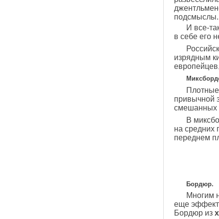
джентльменс
подсмыслы.
И все-та
в себе его 
Российск
изрядным ки
европейцев, 
Миксборде
Плотные 
привычной 
смешанных с
В миксбо
на средних 
переднем пл
Бордюр.
Многим н
еще эффектн
Бордюр из