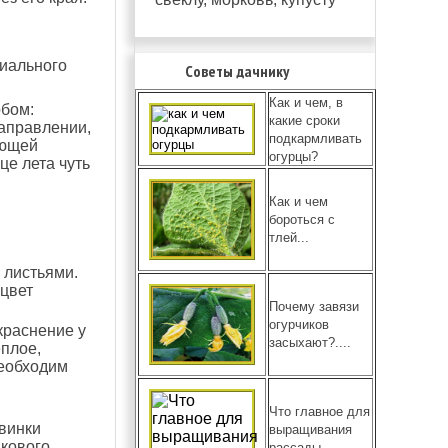
циального
Советы дачнику
Как и чем, в
обом:
какие сроки
направлении,
подкармливать
ающей
огурцы?
це лета чуть
Как и чем
бороться с
тлей...
 листьями.
 цвет
Почему завязи
огурчиков
краснение у
засыхают?....
еплое,
необходим
Что главное для
винки
выращивания
икового
рассады....