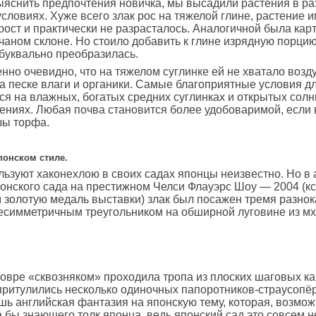
яснить предпочтения новичка, мы высадили растения в р
словиях. Хуже всего злак рос на тяжелой глине, растение 
ост и практически не разрасталось. Аналогичной была карт
чаном склоне. Но стоило добавить к глине изрядную порцию
буквально преобразилась.
но очевидно, что на тяжелом суглинке ей не хватало возд
на песке влаги и органики. Самые благоприятные условия д
я на влажных, богатых средних суглинках и открытых солн
ниях. Любая почва становится более удобоваримой, если 
зы торфа.
понском стиле.
льзуют хаконехлою в своих садах японцы неизвестно. Но в
онского сада на престижном Челси Флауэрс Шоу — 2004 (кс
 золотую медаль выставки) злак был посажен тремя разно
есимметричным треугольником на обширной луговине из мх
овре «сквозняком» проходила тропа из плоских шаговых к
ритулились несколько одиночных папоротников-страусопёр
шь английская фантазия на японскую тему, которая, возмож
 бы знающего толк японца, ведь японский сад это совсем н