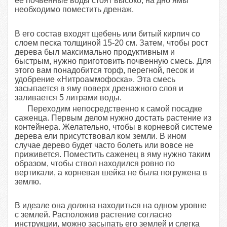
ее почвенные воды стоят высоко, на дно ямы
необходимо поместить дренаж.
В его состав входят щебень или битый кирпич со
слоем песка толщиной 15-20 см. Затем, чтобы рост
дерева был максимально продуктивным и
быстрым, нужно приготовить почвенную смесь. Для
этого вам понадобится торф, перегной, песок и
удобрение «Нитроаммофоска». Эта смесь
засыпается в яму поверх дренажного слоя и
заливается 5 литрами воды.
Переходим непосредственно к самой посадке
саженца. Первым делом нужно достать растение из
контейнера. Желательно, чтобы в корневой системе
дерева ели присутствовал ком земли. В ином
случае дерево будет часто болеть или вовсе не
приживется. Поместить саженец в яму нужно таким
образом, чтобы ствол находился ровно по
вертикали, а корневая шейка не была погружена в
землю.
В идеале она должна находиться на одном уровне
с землей. Расположив растение согласно
инструкции, можно засыпать его землей и слегка