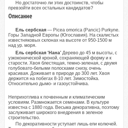
Но достаточно ли этих достоинств, чтобы
превзойти всех остальных кандидатов?
Описание
Ель сербская
— Picea omorica (Pancic) Purkyne.
Горы Западной Европы (Югославия). На скалистых
известняковых склонах на высоте от 950-1500 м
над ур. моря.
Ель сербская ‘Нана’
Дерево до 45 м высоты, с
узкоконической кроной, сохраняющей форму и к
старости. Хвоя блестящая, темно-зеленая, с двумя
голубовато-белыми полосками снизу, очень
красивая. Доживает в природе до 300 лет. Хвоя
держится на побегах 8-10 лет. Зимостойка.
Относительно дымо- и газоустойчива.
Неприхотлива к почвенным и климатическим
условиям. Размножается семенами. В культуре
известна с 1880 года. Весьма декоративна, поэтому
заслуживает широкого внедрения в зеленое
строительство.
По декоративности уступает лишь
ели колючей
.