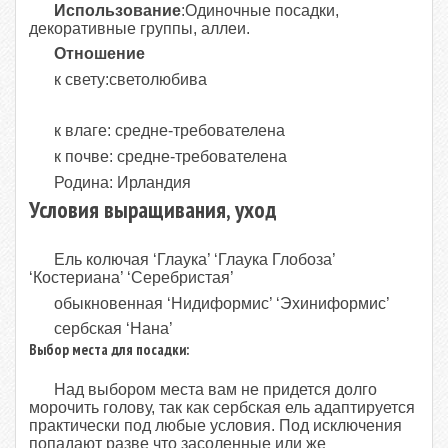
Использование
:Одиночные посадки,
декоративные группы, аллеи.
Отношение
к свету:светолюбива
к влаге: средне-требователена
к почве: средне-требователена
Родина: Ирландия
Условия выращивания, уход
Ель колючая ‘Глаука’ ‘Глаука Глобоза’
‘Костериана’ ‘Серебристая’
обыкновенная ‘Нидиформис’ ‘Эхиниформис’
сербская ‘Нана’
Выбор места для посадки:
Над выбором места вам не придется долго
морочить голову, так как сербская ель адаптируется
практически под любые условия. Под исключения
попадают разве что засоленные или же