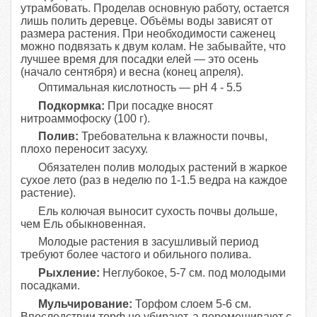
утрамбовать. Проделав основную работу, остается
лишь полить деревце. Объёмы воды зависят от
размера растения. При необходимости саженец
можно подвязать к двум колам. Не забывайте, что
лучшее время для посадки елей — это осень
(начало сентября) и весна (конец апреля).
Оптимальная кислотность — pH 4 - 5.5
Подкормка:
При посадке вносят
нитроаммофоску (100 г).
Полив:
Требовательна к влажности почвы,
плохо переносит засуху.
Обязателен полив молодых растений в жаркое
сухое лето (раз в неделю по 1-1.5 ведра на каждое
растение).
Ель колючая выносит сухость почвы дольше,
чем Ель обыкновенная.
Молодые растения в засушливый период
требуют более частого и обильного полива.
Рыхление:
Неглубокое, 5-7 см. под молодыми
посадками.
Мульчирование:
Торфом слоем 5-6 см.
Впоследствии торф не убирают, а перемешивают с