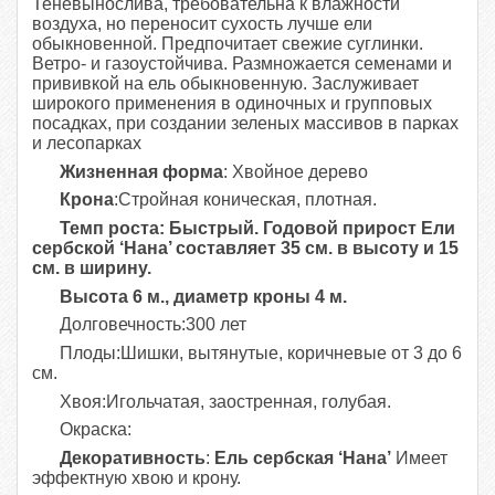
Теневынослива, требовательна к влажности
воздуха, но переносит сухость лучше
ели
обыкновенной
. Предпочитает свежие суглинки.
Ветро- и газоустойчива. Размножается семенами и
прививкой на
ель обыкновенную
. Заслуживает
широкого применения в одиночных и групповых
посадках, при создании зеленых массивов в парках
и лесопарках
Жизненная форма
: Хвойное дерево
Крона
:Стройная коническая, плотная.
Темп роста: Быстрый. Годовой прирост Ели
сербской ‘Нана’ составляет 35 см. в высоту и 15
см. в ширину.
Высота 6 м., диаметр кроны 4 м.
Долговечность:300 лет
Плоды:Шишки, вытянутые, коричневые от 3 до 6
см.
Хвоя:Игольчатая, заостренная, голубая.
Окраска:
Декоративность
:
Ель сербская ‘Нана’
Имеет
эффектную хвою и крону.