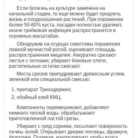
Если болезнь на культуре замечена на
начальной стадии, то еще можно будет продлить
жизнь и плодоношение растений. При поражении
более 50-60% куста, посадки полностью удаляют,
иначе грибковая инфекция распространится в
огромных масштабах.
Обнаружив на огурцах симптомы поражения
ложной мучнистой росой, оценивают площадь
распространения мицелия. Аккуратно срезают
листья с пятнами, убирают боковые плети,
растительные остатки сжигают.
Места срезов припудривают древесным углем,
зеленкой или специальной смесью:
препарат Триходермин;
обойный клей КМЦ.
Компоненты перемешивают, добавляют
немного теплой воды, обрабатывают
приготовленной пастой срезы.
Убирают с гряд сорняки, посыпают поверхность
почвы золой. Открывают дверки теплицы, фрамуги,
форточки. Поливая, контролируют, чтобы влага