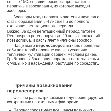
свыше 15С, спавшие ооспоры прорастают в
первичные зооспаранги, из которых выходят
зооспоры.
Зооспоры могут поражать растения начиная с
фазы образования 3-4 листьев и до полного
окончания вегетационного периода.
Важно! За один вегетационный период патоген
Peronospora регенерирует до 20 новых поколений
псевдогриба, и распыляет миллионы зооспор.
Чаще всего
пероноспороз
активно проявляет
себя во второй половине июля, в условиях
тепличной культивации овощей, месяцем ранее.
Грибковое заболевание поражает не только сами
огурцы, но и насаждения, растущие по соседству.
Причины возникновения
пероноспороза
Обычно рассматриваемый недуг провоцируется
конкретными негативными факторами.
Пероноспороз имеет все шансы возникнуть