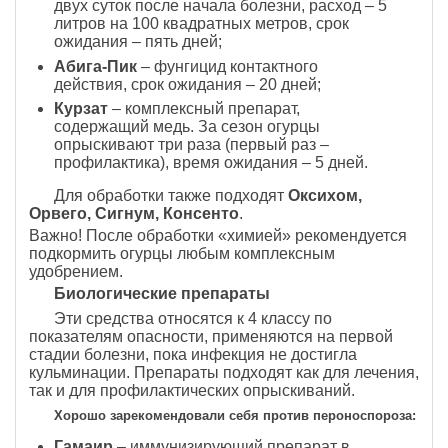
двух суток после начала болезни, расход – 5
литров на 100 квадратных метров, срок
ожидания – пять дней;
Абига-Пик
– фунгицид контактного
действия, срок ожидания – 20 дней;
Курзат
– комплексный препарат,
содержащий медь. За сезон огурцы
опрыскивают три раза (первый раз –
профилактика), время ожидания – 5 дней.
Для обработки также подходят
Оксихом,
Орвего, Сигнум, Консенто
.
Важно! После обработки «химией» рекомендуется
подкормить огурцы любым комплексным
удобрением.
Биологические препараты
Эти средства относятся к 4 классу по
показателям опасности, применяются на первой
стадии болезни, пока инфекция не достигла
кульминации. Препараты подходят как для лечения,
так и для профилактических опрыскиваний.
Хорошо зарекомендовали себя против пероноспороза:
Гамаир
– иммунизирующий препарат в