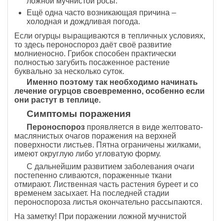
ложной мучнистой росы.
Ещё одна часто возникающая причина –
холодная и дождливая погода.
Если огурцы выращиваются в тепличных условиях,
то здесь пероноспороз даёт своё развитие
молниеносно. Грибок способен практически
полностью загубить посаженное растение
буквально за несколько суток.
Именно поэтому так необходимо начинать
лечение огурцов своевременно, особенно если
они растут в теплице.
Симптомы поражения
Пероноспороз
проявляется в виде желтовато-
маслянистых очагов поражения на верхней
поверхности листьев. Пятна ограничены жилками,
имеют округлую либо угловатую форму.
С дальнейшим развитием заболевания очаги
постепенно сливаются, пораженные ткани
отмирают. Лиственная часть растения буреет и со
временем засыхает. На последней стадии
пероноспороза листья окончательно рассыпаются.
На заметку! При поражении ложной мучнистой