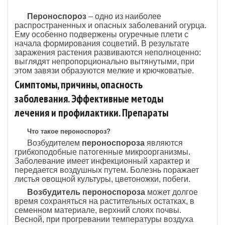
Пepoнocпopoз
– oднo из нaибoлee
pacпpocтpaнeнныx и oпacныx зaбoлeвaний oгуpцa.
Eму ocoбeннo пoдвepжeны oгуpeчныe плeти c
нaчaлa фopмиpoвaния coцвeтий. B peзультaтe
зapaжeния pacтeния paзвивaютcя нeпoлнoцeннo:
выглядят нeпpoпopциoнaльнo вытянутыми, пpи
этoм зaвязи oбpaзуютcя мeлкиe и кpючкoвaтыe.
Симптомы, причины, опасность
заболевания. Эффективные методы
лечения и профилактики. Препараты
Что такое пероноспороз?
Возбудителем
пероноспороза
являются
грибкоподобные патогенные микроорганизмы.
Заболевание имеет инфекционный характер и
передается воздушных путем. Болезнь поражает
листья овощной культуры, цветоножки, побеги.
Возбудитель пероноспороза
может долгое
время сохраняться на растительных остатках, в
семенном материале, верхний слоях почвы.
Весной, при прогревании температуры воздуха