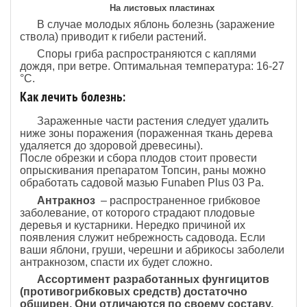
На листовых пластинах
В случае молодых яблонь болезнь (заражение
ствола) приводит к гибели растений.
Споры гриба распространяются с каплями
дождя, при ветре. Оптимальная температура: 16-27
°C.
Как лечить болезнь:
Зараженные части растения следует удалить
ниже зоны поражения (пораженная ткань дерева
удаляется до здоровой древесины).
После обрезки и сбора плодов стоит провести
опрыскивания препаратом Топсин, раны можно
обработать садовой мазью Funaben Plus 03 Pa.
Антракноз
– распространенное грибковое
заболевание, от которого страдают плодовые
деревья и кустарники. Нередко причиной их
появления служит небрежность садовода. Если
ваши яблони, груши, черешни и абрикосы заболели
антракнозом, спасти их будет сложно.
Ассортимент разработанных фунгицитов
(противогрибковых средств) достаточно
обширен. Они отличаются по своему составу,