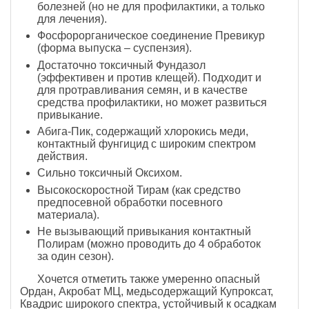
болезней (но не для профилактики, а только
для лечения).
Фосфорорганическое соединение Превикур
(форма выпуска – суспензия).
Достаточно токсичный Фундазол
(эффективен и против клещей). Подходит и
для протравливания семян, и в качестве
средства профилактики, но может развиться
привыкание.
Абига-Пик, содержащий хлорокись меди,
контактный фунгицид с широким спектром
действия.
Сильно токсичный Оксихом.
Высокоскоростной Тирам (как средство
предпосевной обработки посевного
материала).
Не вызывающий привыкания контактный
Полирам (можно проводить до 4 обработок
за один сезон).
Хочется отметить также умеренно опасный
Ордан, Акробат МЦ, медьсодержащий Купроксат,
Квадрис широкого спектра, устойчивый к осадкам