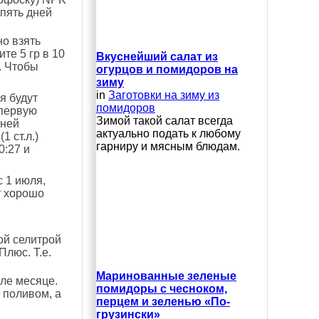
 пять дней
о взять
те 5 гр в 10
Вкуснейший салат из
. Чтобы
огурцов и помидоров на
зиму
in
Заготовки на зиму из
я будут
помидоров
 первую
Зимой такой салат всегда
дней
актуально подать к любому
 ст.л.)
гарниру и мясным блюдам.
0:27 и
 1 июля,
т хорошо
ой селитрой
люс. Т.е.
Маринованные зеленые
юле месяце.
помидоры с чесноком,
 поливом, а
перцем и зеленью «По-
грузински»