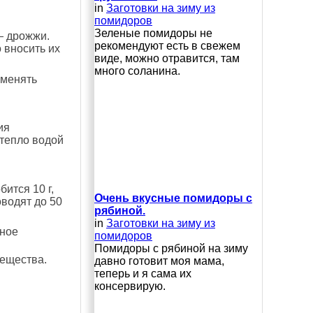
in
Заготовки на зиму из
помидоров
Зеленые помидоры не
— дрожжи.
рекомендуют есть в свежем
 вносить их
виде, можно отравится, там
много соланина.
именять
ия
 тепло водой
ится 10 г,
Очень вкусные помидоры с
оводят до 50
рябиной.
in
Заготовки на зиму из
рное
помидоров
Помидоры с рябиной на зиму
вещества.
давно готовит моя мама,
теперь и я сама их
консервирую.