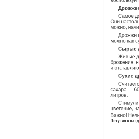
воспользуй
Дрожжев
Самое до
Они настоль
можно, начи
Дрожжи м
можно как с
Сырые 
Живые др
брожения, н
и отставляю
Сухие д
Считаетс
сахара — 60
литров.
Стимули
цветение, н
Важно! Нель
Петуния в лан