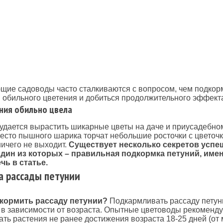
ие садоводы часто сталкиваются с вопросом, чем подкор
 обильного цветения и добиться продолжительного эффект
ния обильно цвела
удается вырастить шикарные цветы на даче и приусадебном
есто пышного шарика торчат небольшие росточки с цветочка
ничего не выходит.
Существует несколько секретов успе
один из которых – правильная подкормка петуний, име
чь в статье.
 рассады петунии
кормить рассаду петунии?
Подкармливать рассаду петун
в зависимости от возраста. Опытные цветоводы рекоменду
ть растения не ранее достижения возраста 18-25 дней (от