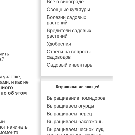
Все о винограде
Овощные культуры
Болезни садовых
растений
Вредители садовых
растений
Удобрения
Ответы на вопросы
мить
садоводов
а?
Садовый инвентарь
 участке,
ми, и как не
Выращивание овощей
шного
нно об этом
Выращивание помидоров
Выращиваем огурцы
Выращиваем перец
Выращиваем баклажаны
ии
ют начинать
Выращиваем чеснок, лук,
 момента
свеклу, морковь, купусту