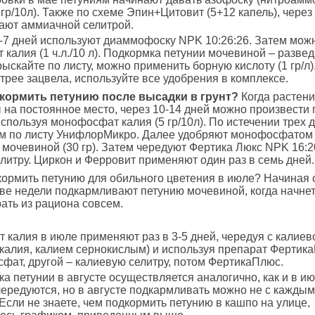
 гр/10л). Также по схеме Эпин+Цитовит (5+12 капель), через
ают аммиачной селитрой.
-7 дней используют диаммофоску NPK 10:26:26. Затем можн
калия (1 ч.л./10 л). Подкормка петунии мочевиной – разведи
рыскайте по листу, можно применить борную кислоту (1 гр/л)
трее зацвела, используйте все удобрения в комплексе.
кормить петунию после высадки в грунт?
Когда растени
на постоянное место, через 10-14 дней можно произвести
используя монофосфат калия (5 гр/10л). По истечении трех 
 по листу УнифлорМикро. Далее удобряют монофосфатом (1
 мочевиной (30 гр). Затем чередуют Фертика Люкс NPK 16:2
литру. Циркон и Ферровит применяют один раз в семь дней.
ормить петунию для обильного цветения в июле? Начиная с
две недели подкармливают петунию мочевиной, когда начне
рать из рациона совсем.
калия в июле применяют раз в 3-5 дней, чередуя с калиев
калия, калием сернокислым) и используя препарат ФертикаП
фат, другой – калиевую селитру, потом ФертикаПлюс.
а петунии в августе осуществляется аналогично, как и в и
ередуются, но в августе подкармливать можно не с каждым
 Если не знаете, чем подкормить петунию в кашпо на улице,