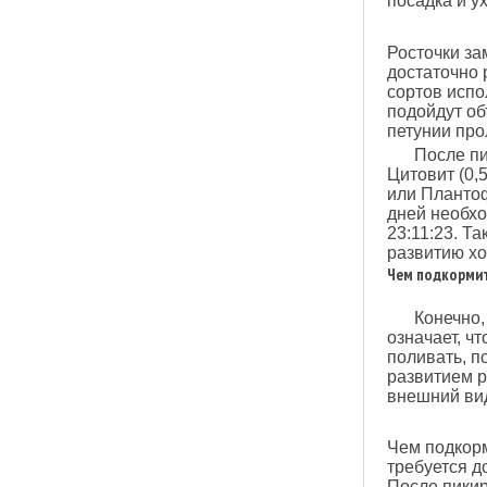
посадка и у
Росточки за
достаточно 
сортов испо
подойдут об
петунии про
После пи
Цитовит (0,
или Плантоф
дней необхо
23:11:23. Т
развитию хо
Чем подкормит
Конечно,
означает, ч
поливать, п
развитием р
внешний вид
Чем подкорм
требуется д
После пикир