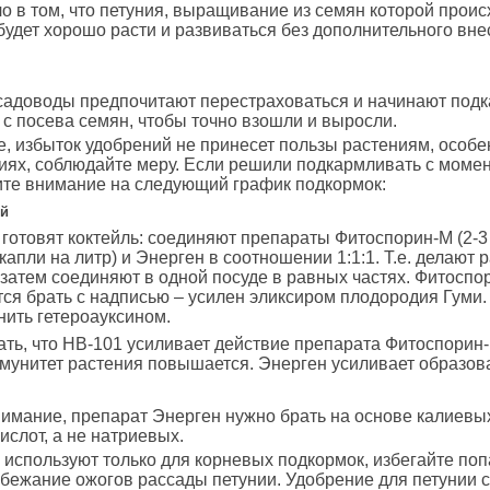
ло в том, что петуния, выращивание из семян которой прои
будет хорошо расти и развиваться без дополнительного вн
садоводы предпочитают перестраховаться и начинают под
 с посева семян, чтобы точно взошли и выросли.
е, избыток удобрений не принесет пользы растениям, особе
иях, соблюдайте меру. Если решили подкармливать с момен
ите внимание на следующий график подкормок:
ей
готовят коктейль: соединяют препараты Фитоспорин-М (2-3 
 капли на литр) и Энерген в соотношении 1:1:1. Т.е. делают 
 затем соединяют в одной посуде в равных частях. Фитоспо
ся брать с надписью – усилен эликсиром плодородия Гуми.
ить гетероауксином.
ать, что НВ-101 усиливает действие препарата Фитоспорин-
мунитет растения повышается. Энерген усиливает образов
имание, препарат Энерген нужно брать на основе калиевы
ислот, а не натриевых.
 используют только для корневых подкормок, избегайте по
збежание ожогов рассады петунии. Удобрение для петунии 