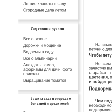
Летние хлопоты в саду
Огородные дела летом
Сад своими руками
Все о газоне
Начинающ
Дорожки и мощение
петунию для
Водоемы в саду
Чтобы пету
Все о альпинарии
Не всем 
Анекдоты, юмор,
зачастую вм
афоризмы для дачи, фото
старайся – 
приколы
цветения, 
Выращивание томатов
и пойдет ре
Подкормка
Защита сада и огорода от
Чем под
болезней и вредителей
необходимо 
подкармлива