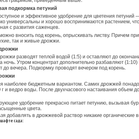
тесь графиком, приведенным выше.
ая подкормка петуний
ступное и эффективное удобрение для цветения петуний 
ко универсальны и хорошо воспринимаются растением, что
ная с развития саженцев.
ожно вносить под корень, опрыскивать листву. Причем пр
ухие, так и живые дрожжи.
дрожжи
ожжи разводят теплой водой (1:5) и оставляют до окончан
а ночь. Утром концентрат дополнительно разбавляют (1:10)
т до вечера. Подкормку проводят вечером под корень.
рожжи
я наиболее бюджетным вариантом. Самих дрожжей понадоб
 г и ведро воды. После двухчасового настаивания объем д
рующее удобрение прекрасно питает петунию, вызывая бу
асыщенные цвета.
зя добавлять в дрожжевой раствор никакие органические 
дшафте сада: