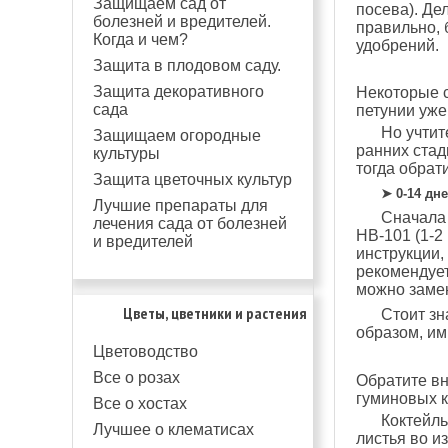
Защищаем сад от
посева). Де
болезней и вредителей.
правильно, 
Когда и чем?
удобрений.
Защита в плодовом саду.
Защита декоративного
Некоторые 
сада
петунии уже
Но учтит
Защищаем огородные
ранних стад
культуры
тогда обрат
Защита цветочных культур
➤ 0-14 дн
Лучшие препараты для
Сначала 
лечения сада от болезней
НВ-101 (1-2
и вредителей
инструкции,
рекомендует
можно замен
Цветы, цветники и растения
Стоит зн
образом, им
Цветоводство
Все о розах
Обратите вн
гуминовых к
Все о хостах
Коктейль
Лучшее о клематисах
листья во и