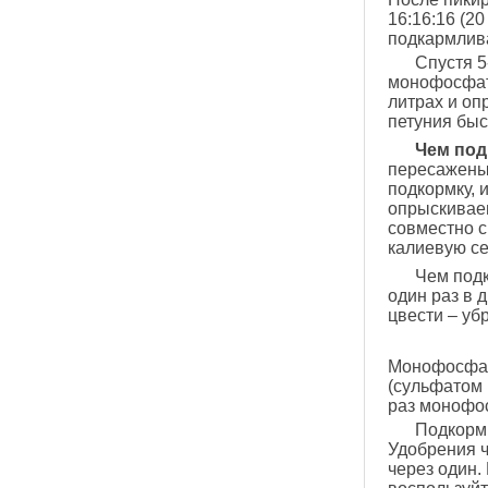
16:16:16 (20
подкармлив
Спустя 5
монофосфат 
литрах и оп
петуния быс
Чем под
пересажены 
подкормку, 
опрыскиваем
совместно с
калиевую се
Чем подк
один раз в 
цвести – уб
Монофосфат 
(сульфатом 
раз монофос
Подкормк
Удобрения ч
через один.