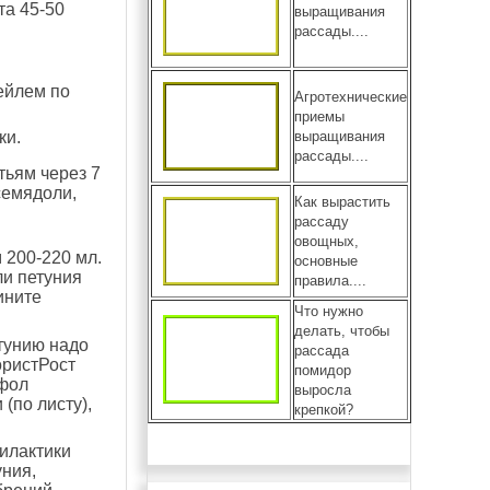
та 45-50
выращивания
рассады....
ейлем по
Агротехнические
приемы
выращивания
ки.
рассады....
тьям через 7
семядоли,
Как вырастить
рассаду
овощных,
 200-220 мл.
основные
ли петуния
правила....
ините
Что нужно
делать, чтобы
етунию надо
рассада
ористРост
помидор
офол
выросла
(по листу),
крепкой?
илактики
уния,