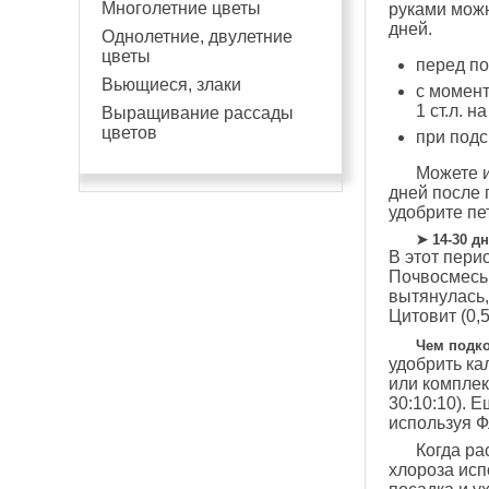
Многолетние цветы
руками можн
дней.
Однолетние, двулетние
цветы
перед по
Вьющиеся, злаки
с момент
1 ст.л. н
Выращивание рассады
цветов
при подс
Можете и
дней после 
удобрите пе
➤ 14-30 д
В этот пери
Почвосмесь 
вытянулась,
Цитовит (0,5
Чем подко
удобрить ка
или комплек
30:10:10). 
используя Ф
Когда ра
хлороза исп