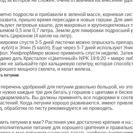
ход за которой не сложен, очень отзывчива на внесение удо
метно подросли и прибавили в зеленой массе, корневая си
развита, пришло время пересадки в новые горшки. Для ам
льзуют литровые кашпо, для махровых и крупноцветковых 
ъемом 0,5 или 0,7 литра. Землю для пикировки подросшей 
лить Цирконом (4 капли на литр).
кировки спустя 3-5 дней листочки можно опрыскать препар
5 куб/л) и Эпин (5 кап/л). Еще через 5-7 дней используют Ун
ол. УнифлорМикро можно применять спустя неделю. Затем
димо дать Кристалон «Цветочный» NPK 19:6:20 + микро ли
акже не забывайте про кальциевую селитру, которая способс
рошего мощного скелета, и хелат железа.
ь петунию
 перечень удобрений для петунии довольно большой, но это
то нужно каждые три дня бегать у горшков с цветами и беско
одкармливать. Вы должны применять все подкормки в соотв
астений. Когда петунии хорошо развиваются, имеют привл
, обработки по листу рекомендуется не проводить.
ить петунии в мае? Растения уже достаточно крепкие и на 
ополнительное питание для хорошего цветения и правильно
овки в мае петуниям начинают давать азофоску (нитроам