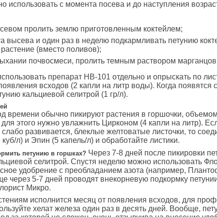
о использовать с момента посева и до наступления возрас
севом пролить землю приготовленным коктейлем;
а высева и один раз в неделю подкармливать петунию кокт
а растение (вместо поливов);
ыхании почвосмеси, пролить темным раствором марганцов
спользовать препарат НВ-101 отдельно и опрыскать по лис
появления всходов (2 капли на литр воды). Когда появятся 
тунию кальциевой селитрой (1 гр/л).
ней
од времени обычно пикируют растения в горшочки, объемом
для этого нужно увлажнить Цирконом (4 капли на литр). Ес
 слабо развивается, блеклые желтоватые листочки, то соед
 куб/л) и Эпин (5 капель/л) и обработайте листики.
Через 7-8 дней после пикировки п
рмить петунию в горшках?
льциевой селитрой. Спустя неделю можно использовать Фл
сное удобрение с преобладанием азота (например, Плант
Еще через 5-7 дней проводят внекорневую подкормку петунии 
лорист Микро.
стениям исполнится месяц от появления всходов, для проф
ользуйте хелат железа один раз в десять дней. Вообще, пет