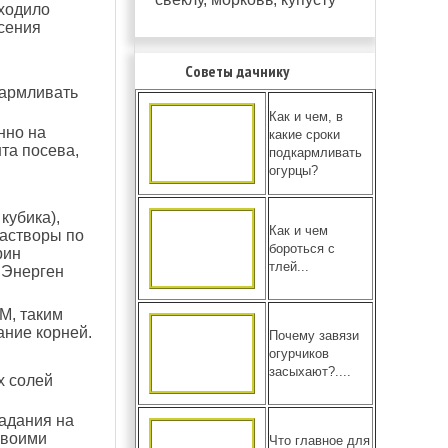
сходило
есения
Советы дачнику
кармливать
Как и чем, в
нно на
какие сроки
та посева,
подкармливать
огурцы?
кубика),
Как и чем
растворы по
бороться с
рин
тлей...
 Энерген
М, таким
ание корней.
Почему завязи
огурчиков
засыхают?....
х солей
падания на
своими
Что главное для