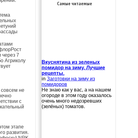
брений.
Самые читаемые
стема
пельных
петуний
рассады
атами
ифлорРост
 через 7
бо Агриколу
Вкуснятина из зеленых
твует
помидор на зиму. Лучшие
рецепты.
in
Заготовки на зиму из
помидоров
Не знаю как у вас, а на нашем
 совсем не
огороде в этом году оказалось
нечно
очень много недозревших
етствии с
(зелёных) томатов.
екательный
этом этапе
го развития.
мофоску) NPK