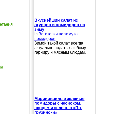
Вкуснейший салат из
четания
огурцов и помидоров на
зиму
in
Заготовки на зиму из
помидоров
Зимой такой салат всегда
актуально подать к любому
гарниру и мясным блюдам.
ий
Маринованные зеленые
помидоры с чесноком,
перцем и зеленью «По-
грузински»