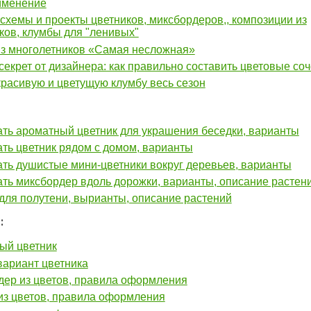
именение
схемы и проекты цветников, миксбордеров,, композиции из
ков, клумбы для "ленивых"
из многолетников «Самая несложная»
екрет от дизайнера: как правильно составить цветовые со
расивую и цветущую клумбу весь сезон
ать ароматный цветник для украшения беседки, варианты
ать цветник рядом с домом, варианты
ать душистые мини-цветники вокруг деревьев, варианты
ать миксбордер вдоль дорожки, варианты, описание растен
для полутени, вырианты, описание растений
:
ый цветник
вариант цветника
дер из цветов, правила оформления
из цветов, правила оформления