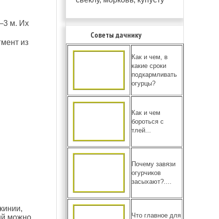
—3 м. Их
Советы дачнику
гмент из
Как и чем, в
какие сроки
подкармливать
огурцы?
Как и чем
бороться с
тлей...
Почему завязи
огурчиков
засыхают?....
кинии,
Что главное для
ий можно