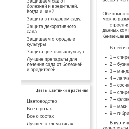
Защищаем сад от
болезней и вредителей.
Когда и чем?
Обе компози
Защита в плодовом саду.
можно разме
строения
Защита декоративного
данных комп
сада
Композиция дл
Защищаем огородные
культуры
В ней ис
Защита цветочных культур
1 – спире
Лучшие препараты для
2 – бузи
лечения сада от болезней
и вредителей
3 – минд
4 – лапч
5 – сосн
Цветы, цветники и растения
6 – спир
7 – фло
Цветоводство
8 – маки
Все о розах
9 – гибр
Все о хостах
В куртин
Лучшее о клематисах
хионодоксы,