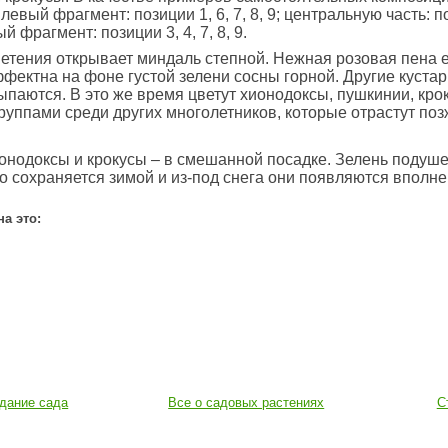
евый фрагмент: позиции 1, 6, 7, 8, 9; центральную часть: по
ый фрагмент: позиции 3, 4, 7, 8, 9.
етения открывает миндаль степной. Нежная розовая пена е
фектна на фоне густой зелени сосны горной. Другие кустар
ыпаются. В это же время цветут хионодоксы, пушкинии, кро
уппами среди других многолетников, которые отрастут поз
онодоксы и крокусы – в смешанной посадке. Зелень подуш
 сохраняется зимой и из-под снега они появляются вполн
на это:
дание сада
Все о садовых растениях
С