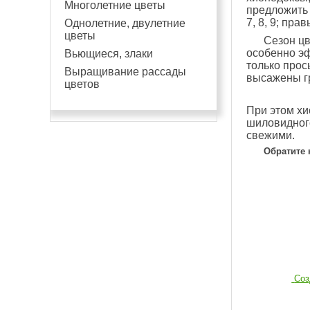
Многолетние цветы
предложить л
7, 8, 9; прав
Однолетние, двулетние
цветы
Сезон цв
особенно эф
Вьющиеся, злаки
только прос
Выращивание рассады
высажены гр
цветов
При этом хи
шиловидного
свежими.
Обратите 
Соз