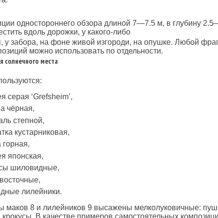
ции одностороннего обзора длиной 7—7.5 м, в глубину 2.5
стить вдоль дорожки, у какого-либо
, у забора, на фоне живой изгороди, на опушке. Любой фра
озиций можно использовать по отдельности.
я солнечного места
пользуются:
я серая ‘Grefsheim’,
на чёрная,
аль степной,
атка кустарниковая,
а горная,
ея японская,
ксы шиловидные,
 восточные,
идные лилейники.
ы маков 8 и лилейников 9 высажены мелколуковичные: пуш
 крокусы. В качестве примеров самостоятельных композиц