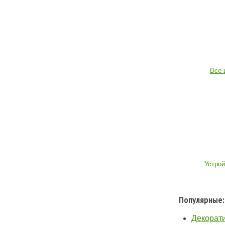
Все 
Устро
Популярные:
Декорати