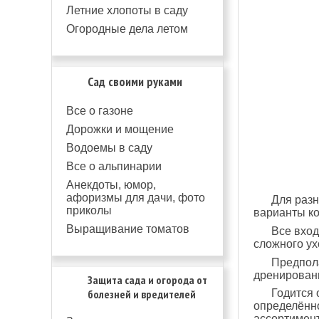
Летние хлопоты в саду
Огородные дела летом
Сад своими руками
Все о газоне
Дорожки и мощение
Водоемы в саду
Все о альпинарии
Анекдоты, юмор,
афоризмы для дачи, фото
Для разн
приколы
варианты ко
Выращивание томатов
Все вход
сложного ух
Предпола
дренированы
Защита сада и огорода от
болезней и вредителей
Годится 
определённо
ассортимент