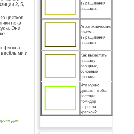
выращивания
зиции 2, 5,
рассады....
го цветков
ники пока
Агротехнические
кусы. Они
приемы
же.
выращивания
рассады....
ек флокса
е весёлыми и
Как вырастить
рассаду
овощных,
основные
правила....
Что нужно
делать, чтобы
рассада
помидор
выросла
крепкой?
троим дом