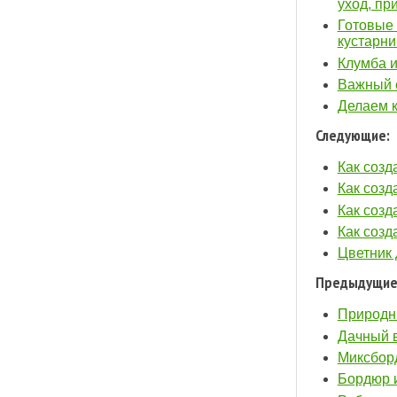
уход, пр
Готовые 
кустарни
Клумба 
Важный с
Делаем к
Следующие:
Как созд
Как созд
Как созд
Как созд
Цветник 
Предыдущие
Природн
Дачный 
Миксбор
Бордюр 