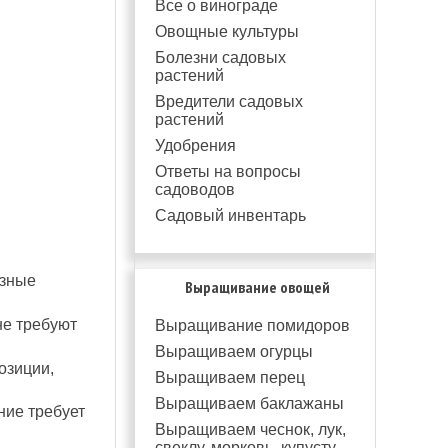
Все о винограде
Овощные культуры
Болезни садовых
растений
Вредители садовых
растений
Удобрения
Ответы на вопросы
садоводов
Садовый инвентарь
азные
Выращивание овощей
не требуют
Выращивание помидоров
Выращиваем огурцы
озиции,
Выращиваем перец
Выращиваем баклажаны
ние требует
Выращиваем чеснок, лук,
свеклу, морковь, купусту