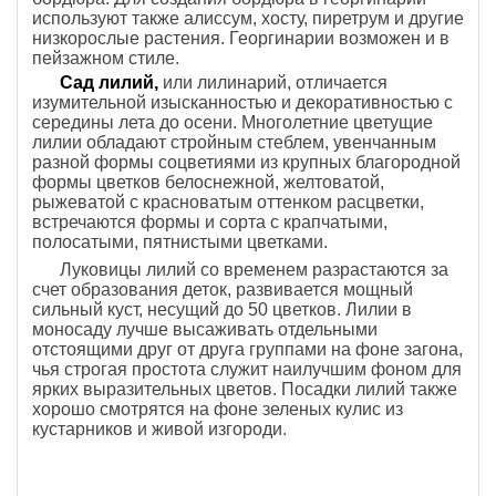
используют также алиссум, хосту, пиретрум и другие
низкорослые растения. Георгинарии возможен и в
пейзажном стиле.
Сад лилий,
или лилинарий, отличается
изумительной изысканностью и декоративностью с
середины лета до осени. Многолетние цветущие
лилии обладают стройным стеблем, увенчанным
разной формы соцветиями из крупных благородной
формы цветков белоснежной, желтоватой,
рыжеватой с красноватым оттенком расцветки,
встречаются формы и сорта с крапчатыми,
полосатыми, пятнистыми цветками.
Луковицы лилий со временем разрастаются за
счет образования деток, развивается мощный
сильный куст, несущий до 50 цветков. Лилии в
моносаду лучше высаживать отдельными
отстоящими друг от друга группами на фоне загона,
чья строгая простота служит наилучшим фоном для
ярких выразительных цветов. Посадки лилий также
хорошо смотрятся на фоне зеленых кулис из
кустарников и живой изгороди.