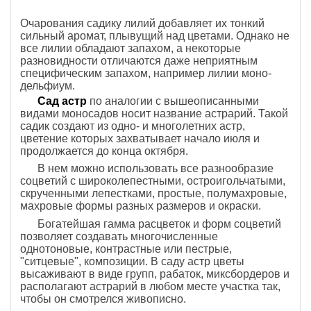
Очарования садику лилий добавляет их тонкий
сильный аромат, плывущий над цветами. Однако не
все лилии обладают запахом, а некоторые
разновидности отличаются даже неприятным
специфическим запахом, например лилии моно-
дельфиум.
Сад астр
по аналогии с вышеописанными
видами моносадов носит название астрарий. Такой
садик создают из одно- и многолетних астр,
цветение которых захватывает начало июля и
продолжается до конца октября.
В нем можно использовать все разнообразие
соцветий с широколепестными, остроигольчатыми,
скрученными лепестками, простые, полумахровые,
махровые формы разных размеров и окраски.
Богатейшая гамма расцветок и форм соцветий
позволяет создавать многочисленные
однотоновые, контрастные или пестрые,
"ситцевые", композиции. В саду астр цветы
высаживают в виде групп, рабаток, миксбордеров и
располагают астрарий в любом месте участка так,
чтобы он смотрелся живописно.