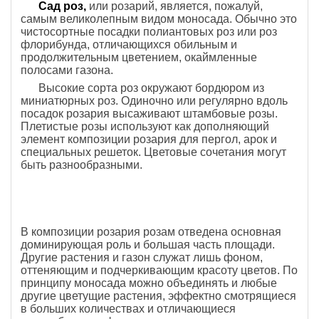
Сад роз,
или розарий, является, пожалуй,
самым великолепным видом моносада. Обычно это
чистосортные посадки полиантовых роз или роз
флорибунда, отличающихся обильным и
продолжительным цветением, окаймленные
полосами газона.
Высокие сорта роз окружают бордюром из
миниатюрных роз. Одиночно или регулярно вдоль
посадок розария высаживают штамбовые розы.
Плетистые розы используют как дополняющий
элемент композиции розария для пергол, арок и
специальных решеток. Цветовые сочетания могут
быть разнообразными.
В композиции розария розам отведена основная
доминирующая роль и большая часть площади.
Другие растения и газон служат лишь фоном,
оттеняющим и подчеркивающим красоту цветов. По
принципу моносада можно объединять и любые
другие цветущие растения, эффектно смотрящиеся
в больших количествах и отличающиеся