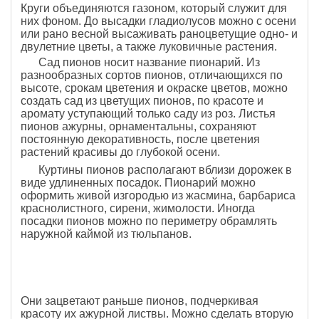
Круги объединяются газоном, который служит для
них фоном. До высадки гладиолусов можно с осени
или рано весной высаживать раноцветущие одно- и
двулетние цветы, а также луковичные растения.
Сад пионов носит название пионарий. Из
разнообразных сортов пионов, отличающихся по
высоте, срокам цветения и окраске цветов, можно
создать сад из цветущих пионов, по красоте и
аромату уступающий только саду из роз. Листья
пионов ажурны, орнаментальны, сохраняют
постоянную декоративность, после цветения
растений красивы до глубокой осени.
Куртины пионов располагают вблизи дорожек в
виде удлиненных посадок. Пионарий можно
оформить живой изгородью из жасмина, барбариса
краснолистного, сирени, жимолости. Иногда
посадки пионов можно по периметру обрамлять
наружной каймой из тюльпанов.
Они зацветают раньше пионов, подчеркивая
красоту их ажурной листвы. Можно сделать вторую