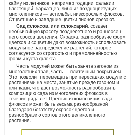
кайму из летников, например годеции, сальвии
блестящей, бархатцев, либо из поздноцветущих
многолетников — астильбы, низкорослых флоксов.
Отцветшие и завядшие цветки пионов срезают.
Сад флоксов, или флоксарий
, создает
необычайную красоту позднелетнего и раннеосен-
него сроков цветения. Окраска, разнообразие форм
цветков и соцветий дают возможность использовать
модульное распределение растений, которое
согласуется со строгостью и прямолинейностью
формы куста флокса.
Часть модулей может быть занята загоном из
многолетних трав, часть — плиточным покрытием.
Это позволит перемещать при пересадках модули с
растениями на места, занятые прежде газоном и
плитками, что даст возможность разнообразить
композицию сада из многолетних флоксов в
течение ряда лет. Цветочная композиция сада
флоксов может быть весьма разнообразной
благодаря богатству окрасок цветов и
разнообразию сортов этого великолепного
растения.