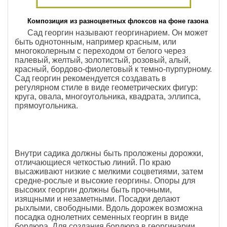
Композиция из разноцветных флоксов на фоне газона
Сад георгин называют георгинарием. Он может
быть однотонным, например красным, или
многоколерным с переходом от белого через
палевый, желтый, золотистый, розовый, алый,
красный, бордово-фиолетовый к темно-пурпурному.
Сад георгин рекомендуется создавать в
регулярном стиле в виде геометрических фигур:
круга, овала, многоугольника, квадрата, эллипса,
прямоугольника.
Внутри садика должны быть проложены дорожки,
отличающиеся четкостью линий. По краю
высаживают низкие с мелкими соцветиями, затем
средне-рослые и высокие георгины. Опоры для
высоких георгин должны быть прочными,
изящными и незаметными. Посадки делают
рыхлыми, свободными. Вдоль дорожек возможна
посадка однолетних семенных георгин в виде
бордюра. Для создания бордюра в георгинарии