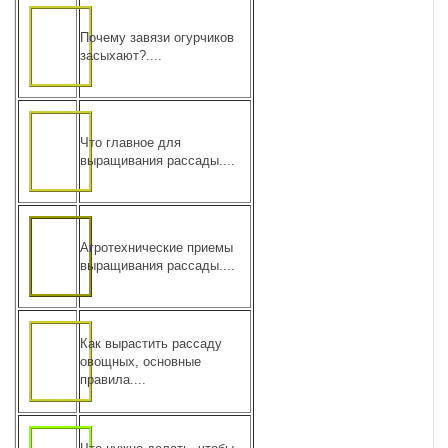
Почему завязи огурчиков
засыхают?....
Что главное для
выращивания рассады....
Агротехнические приемы
выращивания рассады....
Как вырастить рассаду
овощных, основные
правила....