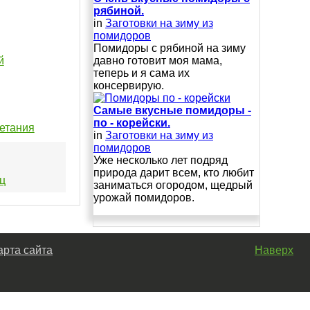
рябиной.
in
Заготовки на зиму из
помидоров
Помидоры с рябиной на зиму
й
давно готовит моя мама,
теперь и я сама их
консервирую.
Самые вкусные помидоры -
по - корейски.
четания
in
Заготовки на зиму из
помидоров
Уже несколько лет подряд
природа дарит всем, кто любит
ец
заниматься огородом, щедрый
урожай помидоров.
арта сайта
Наверх