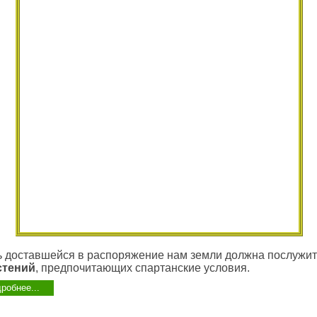
 доставшейся в распоряжение нам земли должна послужить
стений
, предпочитающих спартанские условия.
робнее...