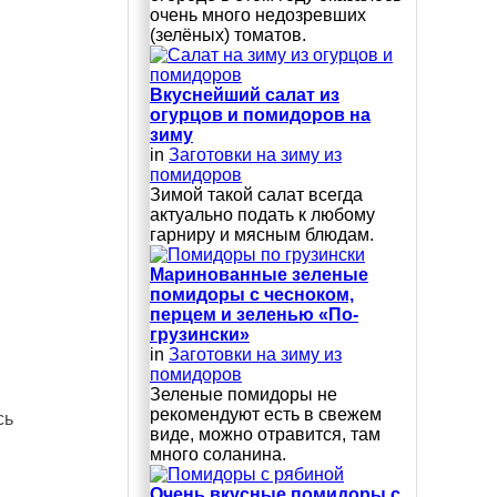
очень много недозревших
(зелёных) томатов.
Вкуснейший салат из
огурцов и помидоров на
зиму
in
Заготовки на зиму из
помидоров
Зимой такой салат всегда
актуально подать к любому
гарниру и мясным блюдам.
Маринованные зеленые
помидоры с чесноком,
перцем и зеленью «По-
грузински»
in
Заготовки на зиму из
помидоров
Зеленые помидоры не
рекомендуют есть в свежем
сь
виде, можно отравится, там
много соланина.
Очень вкусные помидоры с