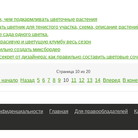
ак, чем подкармливать цветочные растения
ать цветник для тенистого участка, схема, описание растени
 сада одного цветка.
расивую и цветущую клумбу весь сезон
ильно создать миксбордер
екрет от дизайнера: как правильно составить цветовые со
Страница 10 из 20
 начало
Назад
5
6
7
8
9
10
11
12
13
14
Вперед
В кон
онфиденциальности
Главная
Для правообладателей
К