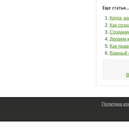
Еще статьи...
Когда, к
Как созд
Создание
Делаем к
Как прав
Важный с
В
Политика к