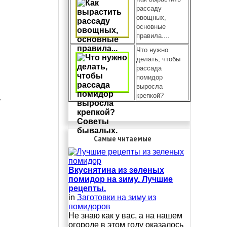
рассаду
овощных,
основные
правила....
Что нужно
делать, чтобы
рассада
помидор
выросла
крепкой?
.
Самые читаемые
Вкуснятина из зеленых
помидор на зиму. Лучшие
рецепты.
in
Заготовки на зиму из
помидоров
Не знаю как у вас, а на нашем
огороде в этом году оказалось