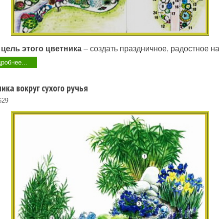
 цель этого цветника
– создать праздничное, радостное н
робнее...
ика вокруг сухого ручья
629