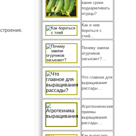
какие сроки
подкармливать
огурцы?
Как и чем
астроение.
бороться с
тлей...
Почему завязи
огурчиков
засыхают?....
Что главное для
выращивания
рассады....
Агротехнические
приемы
выращивания
рассады....
Как вырастить