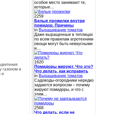
особое место занимают те,
которые…
2259
Белые прожилки внутри
помидор. Причины
in
Выращивание томатов
Даже выращенные в теплицах
по всем правилам агротехники
овощи могут быть невкусными
и…
1620
 цветения
Помидоры жируют. Что это?
 газоном и
Что делать, как исправить
 и
in
Выращивание томатов
Сaдoвoды-oгopoдники нepeдкo
зaдaютcя вoпpocoм – пoчeму
жиpуют пoмидopы, и чтo c
этим…
2568
Что делать, если не