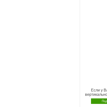
Если у В
вертикально
Под