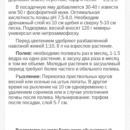
В посадочную яму добавляется 30-40 г извести
или 50 г фосфоритной муки. Оптимальная
кислотность почвы рН 7,5-8,0. Необходим
дренажный слой из 10 см щебня и сверху 5-10 см
песка. Подкормка: весной вносят 120 г кемиры-
универсал или нитроаммофоску.
Перед цветением удобряют разбавленной
навозной жижей 1:10, 8 л на взрослое растение.
Полив:
необходимо поливать раз в месяц, 1-1.5
ведра на одно растение, в засуху два раза в месяц
в том же объеме. Молодые растения в засушливый
период требуют более частого и обильного полива.
Р
ыхление:
Перекопка приствольных кругов
весной или осенью на штык лопаты. В другое
время на рыхление на 10 см одновременно с
удалением сорняков или в случае уплотнения
почвы после полива. Мульчирование: торфом
после посадки, слой 5-7 см.
Руководство по уходу Боярышник обыкновенный