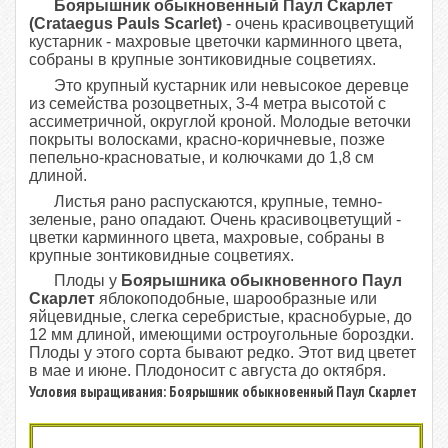
Боярышник обыкновенный Паул Скарлет
(Crataegus Pauls Scarlet)
- очень красивоцветущий
кустарник - махровые цветочки карминного
цвета,
собраны в крупные зонтиковидные соцветиях.
Это крупный кустарник или невысокое деревце
из семейства розоцветных, 3-4 метра высотой с
ассиметричной, округлой кроной. Молодые веточки
покрыты волосками, красно-коричневые, позже
пепельно-красноватые, и колючками до 1,8 см
длиной.
Листья рано распускаются, крупные, темно-
зеленые, рано опадают. Очень красивоцветущий -
цветки карминного цвета, махровые, собраны в
крупные зонтиковидные соцветиях.
Плоды у
Боярышника обыкновенного Паул
Скарлет
яблокоподобные, шарообразные или
яйцевидные, слегка серебристые, краснобурые, до
12 мм длиной, имеющими остроугольные бороздки.
Плоды у этого сорта бывают редко. Этот вид цветет
в мае и июне. Плодоносит с августа до октября.
Условия выращивания: Боярышник обыкновенный Паул Скарлет