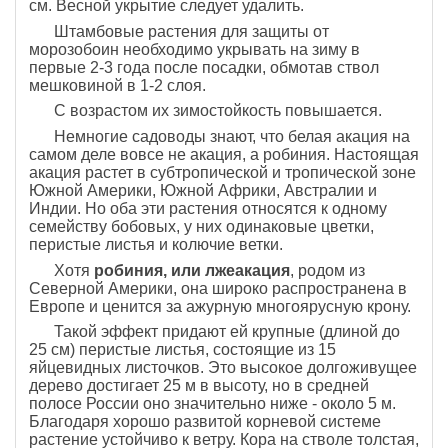
см. Весной укрытие следует удалить.
Штамбовые растения для защиты от
морозобоин необходимо укрывать на зиму в
первые 2-3 года после посадки, обмотав ствол
мешковиной в 1-2 слоя.
С возрастом их зимостойкость повышается.
Немногие садоводы знают, что белая акация на
самом деле вовсе не акация, а робиния. Настоящая
акация растет в субтропической и тропической зоне
Южной Америки, Южной Африки, Австралии и
Индии. Но оба эти растения относятся к одному
семейству бобовых, у них одинаковые цветки,
перистые листья и колючие ветки.
Хотя
робиния, или лжеакация
, родом из
Северной Америки, она широко распространена в
Европе и ценится за ажурную многоярусную крону.
Такой эффект придают ей крупные (длиной до
25 см) перистые листья, состоящие из 15
яйцевидных листочков. Это высокое долгоживущее
дерево достигает 25 м в высоту, но в средней
полосе России оно значительно ниже - около 5 м.
Благодаря хорошо развитой корневой системе
растение устойчиво к ветру. Кора на стволе толстая,