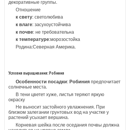
декоративные группы.
Отношение
к свету
: светолюбива
к влаге
: засухоустойчива
к почве
: не требовательна
к температуре
:морозостойка
Родина:Северная Америка.
Условия выращивания: Робиния
Особенности посадки
:
Робиния
предпочитает
солнечные места.
В тени цветет хуже, листья теряют яркую
окраску
Не выносит застойного увлажнения. При
близком залегании грунтовых вод на участке у
растений усыхает вершина.
Корневая шейка после оседания почвы должна