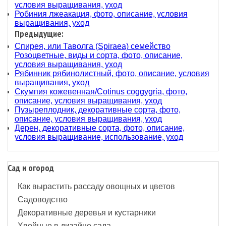
условия выращивания, уход
Робиния лжеакация, фото, описание, условия
выращивания, уход
Предыдущие:
Спирея, или Таволга (Spiraea) семейство
Розоцветные, виды и сорта, фото, описание,
условия выращивания, уход
Рябинник рябинолистный, фото, описание, условия
выращивания, уход
Скумпия кожевенная/Cotinus coggygria, фото,
описание, условия выращивания, уход
Пузыреплодник, декоративные сорта, фото,
описание, условия выращивания, уход
Дерен, декоративные сорта, фото, описание,
условия выращивание, использование, уход
Сад и огород
Как вырастить рассаду овощных и цветов
Садоводство
Декоративные деревья и кустарники
Хвойные в дизайне сада