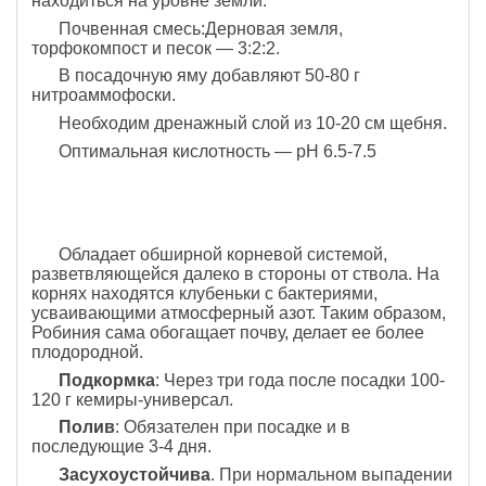
находиться на уровне земли.
Почвенная смесь:Дерновая земля,
торфокомпост и песок — 3:2:2.
В посадочную яму добавляют 50-80 г
нитроаммофоски.
Необходим дренажный слой из 10-20 см щебня.
Оптимальная кислотность — pH 6.5-7.5
Обладает обширной корневой системой,
разветвляющейся далеко в стороны от ствола. На
корнях находятся клубеньки с бактериями,
усваивающими атмосферный азот. Таким образом,
Робиния сама обогащает почву, делает ее более
плодородной.
Подкормка
: Через три года после посадки 100-
120 г кемиры-универсал.
Полив
: Обязателен при посадке и в
последующие 3-4 дня.
Засухоустойчива
. При нормальном выпадении