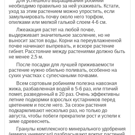
Для успешного выращивания робинии
необходимо правильно за ней ухаживать. Кстати,
уход за этим растением можно упростить, если
замульчировать почву около него торфом,
опилками или мелкой галькой слоем 4-6 см.
Лжеакация растет на любой почве,
выдерживает значительное засоление, но не
выносит застоя воды. Корни на переувлажненной
почве начинают выпревать, и вскоре растение
гибнет. Расстояние между растениями должно быть
не менее 2,5 м.
После посадки для лучшей приживаемости
растение нужно обильно поливать, особенно на
сухих участках с супесчаными почвами.
Всем сортовым робиниям полезна навозная
жижа, разбавленная водой в 5-6 раз, или птичий
помет, разведенный в 20 раз. Очень эффективны
летние подкормки взрослых кустарников перед
цветением и после него. За сезон растения
подкармливают несколько раз, но только до
августа, чтобы побеги прекратили рост и успели к
зиме одревеснеть.
Гранулы комплексного минерального удобрения
(кемира универсал) разбрасывают вокруг растений