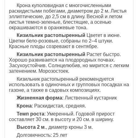
Крона куполовидная с многочисленными
раскидистыми побегами, диаметром до 2 м. Листья
эллиптические, до 2,5 см в длину. Весной и летом
листья темно-зеленые, блестящие, а осенью
окрашиваются в оранжевые тона.
Кизильник растопыренный
Цветет в июне.
Цветки бело-розовые, собраны по 2–4 штуки.
Красные плоды созревают в сентябре.
Кизильник растопыренный
Растет быстро.
Хорошо развивается на плодородных почвах.
Засухоустойчив. Солнцелюбив, но мирится с легким
затенением. Морозостоек.
Кизильник растопыренный рекомендуется
использовать в одиночных и групповых посадках на
газоне, а также в садовых композициях.
Жизненная форма
: Лиственный кустарник
Крона
: Раскидистая, средняя.
Темп роста
: Умеренный. Годовой прирост
составляет 30 см. в высоту и 20 см. в ширину.
Высота 2 м
., диаметр кроны 3 м.
Долговечность: 25 лет