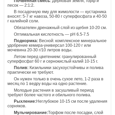
Почвенная смесь
: Дерновая земля, торф и
песок — 2:1:2.
В посадочную яму для жимолости — кустарника
вносят: 5-7 кг навоза, 50-80 г суперфосфата и 40-50
г калийной соли.
Обязателен дренажный слой из щебня 10-20 см.
Оптимальная кислотность — pH 6.5-7.5
Подкормка:
Весной: комплексное минеральное
удобрение кемира-универсал 100-120 г или
мочевина 20-30 г/10 литров воды.
Летом перед цветением: гранулированный
суперфосфат 60 г и сернокислый калий 10-15 г.
Полив:
Кизильники засухоустойчивы и полива
практически не требуют.
Он нужен только в очень сухое лето, 1-2 раза в
месяц по 1 ведру воды на одно растение.
Молодые растения в засушливый период
требуют более частого и обильного полива.
Рыхление:
Неглубокое 10-15 см после удаления
сорняков.
Мульчирование:
Торфом после посадки, слой