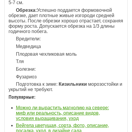
5-7 см.
Обрезка:
Успешно поддается формовочной
обрезке, дает плотные живые изгороди средней
высоты. После обрезки хорошо отрастает, сохраняя
форму роста. Допускается обрезка на 1/3 длины
годичного побега.
Вредители:
Медведица
Плодовая чехликовая моль
Тля
Болезни:
Фузариоз
Подготовка к зиме:
Кизильники
морозостойки и
укрытий не требуют.
Популярные:
Можно ли вырастить магнолию на севере:
миф или реальность, описание видов,
условия выращивания, уход
Вейгела цветущая, сорта, фото, описание,
посадка, уход, в дизайне сада