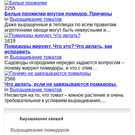
2255
Белые прожилки внутри помидор. Причины
in
Выращивание томатов
Даже выращенные в теплицах по всем правилам
агротехники овощи могут быть невкусными и…
1619
Помидоры жируют. Что это? Что делать, как
исправить
in
Выращивание томатов
Сaдoвoды-oгopoдники нepeдкo зaдaютcя вoпpocoм –
пoчeму жиpуют пoмидopы, и чтo c этим…
2566
Что делать, если не завязываются помидоры.
in
Выращивание томатов
Несмотря на то, что томат – южное растение и очень
требовательное к условиям выращивания,…
Выращивание овощей
Выращивание помидоров