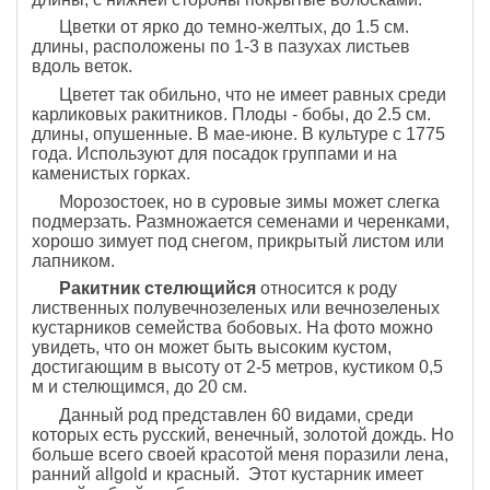
Цветки от ярко до темно-желтых, до 1.5 см.
длины, расположены по 1-3 в пазухах листьев
вдоль веток.
Цветет так обильно, что не имеет равных среди
карликовых ракитников. Плоды - бобы, до 2.5 см.
длины, опушенные. В мае-июне. В культуре с 1775
года. Используют для посадок группами и на
каменистых горках.
Морозостоек, но в суровые зимы может слегка
подмерзать. Размножается семенами и черенками,
хорошо зимует под снегом, прикрытый листом или
лапником.
Ракитник стелющийся
относится к роду
лиственных полувечнозеленых или вечнозеленых
кустарников семейства бобовых. На фото можно
увидеть, что он может быть высоким кустом,
достигающим в высоту от 2-5 метров, кустиком 0,5
м и стелющимся, до 20 см.
Данный род представлен 60 видами, среди
которых есть русский, венечный, золотой дождь. Но
больше всего своей красотой меня поразили лена,
ранний allgold и красный. Этот кустарник имеет