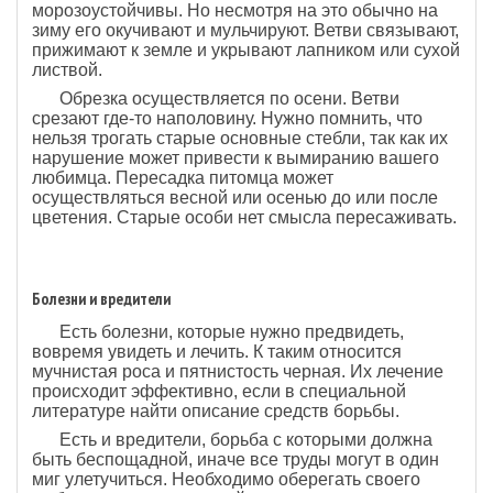
морозоустойчивы. Но несмотря на это обычно на
зиму его окучивают и мульчируют. Ветви связывают,
прижимают к земле и укрывают лапником или сухой
листвой.
Обрезка осуществляется по осени. Ветви
срезают где-то наполовину. Нужно помнить, что
нельзя трогать старые основные стебли, так как их
нарушение может привести к вымиранию вашего
любимца. Пересадка питомца может
осуществляться весной или осенью до или после
цветения. Старые особи нет смысла пересаживать.
Болезни и вредители
Есть болезни, которые нужно предвидеть,
вовремя увидеть и лечить. К таким относится
мучнистая роса и пятнистость черная. Их лечение
происходит эффективно, если в специальной
литературе найти описание средств борьбы.
Есть и вредители, борьба с которыми должна
быть беспощадной, иначе все труды могут в один
миг улетучиться. Необходимо оберегать своего