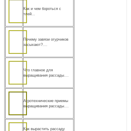
Как и чем бороться с
тлей...
Почему завязи огурчиков
засыхают?....
Что главное для
выращивания рассады....
Агротехнические приемы
выращивания рассады....
Как вырастить рассаду