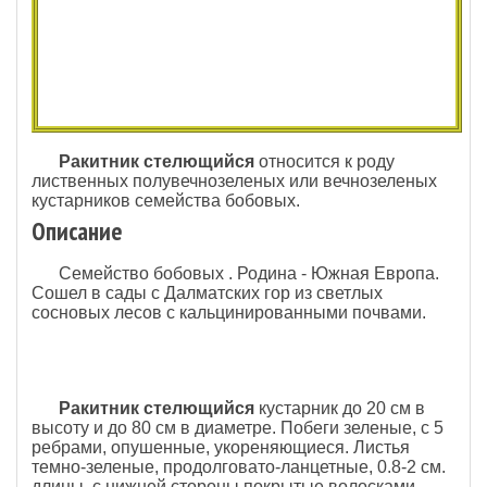
Ракитник стелющийся
относится к роду
лиственных полувечнозеленых или вечнозеленых
кустарников семейства бобовых.
Описание
Семейство бобовых . Родина - Южная Европа.
Сошел в сады с Далматских гор из светлых
сосновых лесов с кальцинированными почвами.
Ракитник стелющийся
кустарник до 20 см в
высоту и до 80 см в диаметре. Побеги зеленые, с 5
ребрами, опушенные, укореняющиеся. Листья
темно-зеленые, продолговато-ланцетные, 0.8-2 см.
длины, с нижней стороны покрытые волосками.