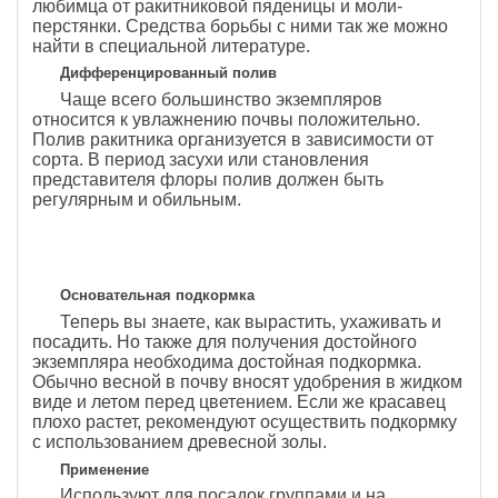
любимца от ракитниковой пяденицы и моли-
перстянки. Средства борьбы с ними так же можно
найти в специальной литературе.
Дифференцированный полив
Чаще всего большинство экземпляров
относится к увлажнению почвы положительно.
Полив ракитника организуется в зависимости от
сорта. В период засухи или становления
представителя флоры полив должен быть
регулярным и обильным.
Основательная подкормка
Теперь вы знаете, как вырастить, ухаживать и
посадить. Но также для получения достойного
экземпляра необходима достойная подкормка.
Обычно весной в почву вносят удобрения в жидком
виде и летом перед цветением. Если же красавец
плохо растет, рекомендуют осуществить подкормку
с использованием древесной золы.
Применение
Используют для посадок группами и на