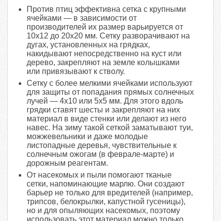
Против птиц эффективна сетка с крупными
ячейками — в зависимости от
производителей их размер варьируется от
10х12 до 20х20 мм. Сетку разворачивают на
дугах, установленных на грядках,
накидывают непосредственно на куст или
дерево, закрепляют на земле колышками
или привязывают к стволу.
Сетку с более мелкими ячейками используют
для защиты от попадания прямых солнечных
лучей — 4х10 или 5х5 мм. Для этого вдоль
грядки ставят шесты и закрепляют на них
материал в виде стенки или делают из него
навес. На зиму такой сеткой заматывают туи,
можжевельники и даже молодые
листопадные деревья, чувствительные к
солнечным ожогам (в феврале-марте) и
дорожным реагентам.
От насекомых и пыли помогают тканые
сетки, напоминающие марлю. Они создают
барьер не только для вредителей (например,
трипсов, белокрылки, капустной гусеницы),
но и для опыляющих насекомых, поэтому
использовать этот материал можно только