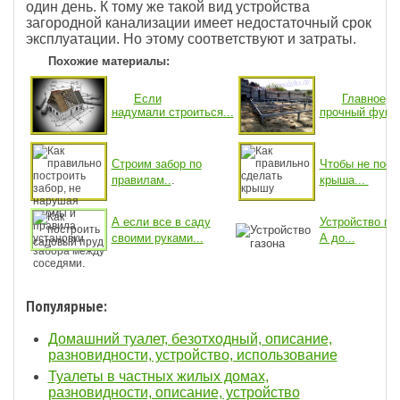
один день. К тому же такой вид устройства
загородной канализации имеет недостаточный срок
эксплуатации. Но этому соответствуют и затраты.
Похожие материалы:
Если
Главное
надумали строиться...
прочный фунда
Строим забор по
Чтобы не поех
правилам..
.
крыша...
А если все в саду
Устройство газ
своими руками...
А до...
Популярные:
Домашний туалет, безотходный, описание,
разновидности, устройство, использование
Туалеты в частных жилых домах,
разновидности, описание, устройство