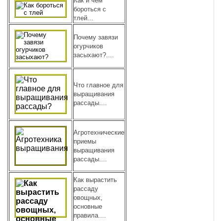
Как и чем
бороться с
тлей...
Почему завязи
огурчиков
засыхают?....
Что главное для
выращивания
рассады....
Агротехнические
приемы
выращивания
рассады....
Как вырастить
рассаду
овощных,
основные
правила....