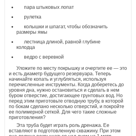
пара штыковых лопат
рулетка
колышки и шпагат, чтобы обозначить
размеры ямы
лестница длиной, равной глубине
колодца
ведро с веревкой
Уложите по месту покрышку и очертите ее — это
и есть диаметр будущего резервуара. Теперь
начинайте копать и углубляться, используя
перечисленные инструменты. Когда доберетесь до
уровня дна, нужно остановиться и сделать в нем
буром отверстие, достигающее грунтовых вод. Но
перед этим приготовьте отводную трубу, в которой
по бокам сделано несколько отверстий, и покройте
ее полимерной сеткой. Для чего такие сложные
приготовления?
Эта труба будет играть роль дренажа. Ее
вставляют в подготовленную скважину. При этом