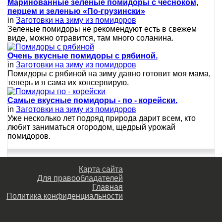
Маринованные зеленые помидоры с чесноком,
перцем и зеленью «По-грузински»
in
Заготовки на зиму из помидоров
Зеленые помидоры не рекомендуют есть в свежем
виде, можно отравится, там много соланина.
Очень вкусные помидоры с рябиной.
in
Заготовки на зиму из помидоров
Помидоры с рябиной на зиму давно готовит моя мама,
теперь и я сама их консервирую.
Самые вкусные помидоры - по - корейски.
in
Заготовки на зиму из помидоров
Уже несколько лет подряд природа дарит всем, кто
любит заниматься огородом, щедрый урожай
помидоров.
Карта сайта
Для правообладателей
Главная
Политика конфиденциальности