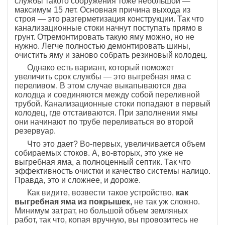
службы такого сооружения тоже небольшой —
максимум 15 лет. Основная причина выхода из
строя — это разгерметизация конструкции. Так что
канализационные стоки начнут поступать прямо в
грунт. Отремонтировать такую яму можно, но не
нужно. Легче полностью демонтировать шины,
очистить яму и заново собрать резиновый колодец.
Однако есть вариант, который поможет
увеличить срок службы — это выгребная яма с
переливом. В этом случае выкапываются два
колодца и соединяются между собой переливной
трубой. Канализационные стоки попадают в первый
колодец, где отстаиваются. При заполнении ямы
они начинают по трубе переливаться во второй
резервуар.
Что это дает? Во-первых, увеличивается объем
собираемых стоков. А, во-вторых, это уже не
выгребная яма, а полноценный септик. Так что
эффективность очистки и качество системы налицо.
Правда, это и сложнее, и дороже.
Как видите, возвести такое устройство,
как
выгребная яма из покрышек,
не так уж сложно.
Минимум затрат, но большой объем земляных
работ, так что, копая вручную, вы провозитесь не