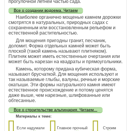
прогулочной летней частью сада.
Все о создании водоема. Читаем
Наиболее органично мощеные камнем дорожки
смотрятся в натуральных, природных садах с
сохраненным или восстановленным рельефом и
естественной растительностью.
Для мощения пригодны гранит, песчаник,
доломит. Форма отдельных камней может быть
плоской (такой камень называют плитняком).
Плитняк может иметь естественные очертания или
может быть нарезан на квадраты и прямоугольники.
Камень, которому придана кубическая форма,
называют брусчаткой. Для мощения используют и
так называемые глыбы, валуны, речные и морские
окатыши. Эти формы натурального камня имеют
естественное происхождение и потому ценятся
даже выше, чем нарезные, шлифованные или
обтесанные.
Все о строительстве альпинария. Читаем...
Материалы к теме:
Если надумали
Главное прочный
Строим