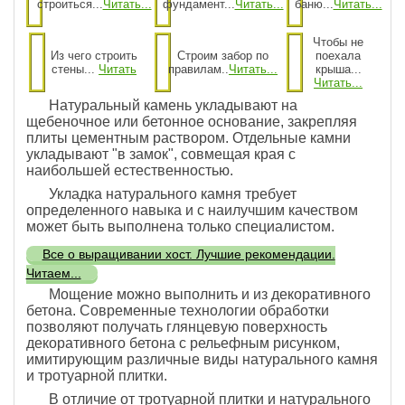
строиться...
Читать...
фундамент...
Читать...
баню...
Читать...
Чтобы не
Из чего строить
Строим забор по
поехала
стены...
Читать
правилам..
Читать...
крыша...
Читать...
Натуральный камень укладывают на
щебеночное или бетонное основание, закрепляя
плиты цементным раствором. Отдельные камни
укладывают "в замок", совмещая края с
наибольшей естественностью.
Укладка натурального камня требует
определенного навыка и с наилучшим качеством
может быть выполнена только специалистом.
Все о выращивании хост. Лучшие рекомендации.
Читаем...
Мощение можно выполнить и из декоративного
бетона. Современные технологии обработки
позволяют получать глянцевую поверхность
декоративного бетона с рельефным рисунком,
имитирующим различные виды натурального камня
и тротуарной плитки.
В отличие от тротуарной плитки и натурального