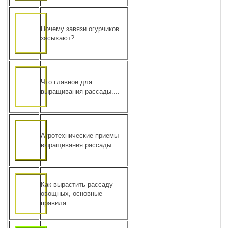
Почему завязи огурчиков
засыхают?....
Что главное для
выращивания рассады....
Агротехнические приемы
выращивания рассады....
Как вырастить рассаду
овощных, основные
правила....