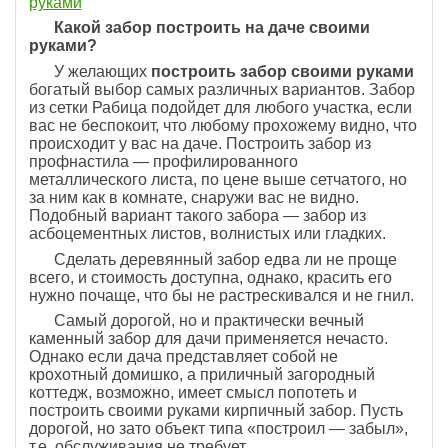
руками
Какой забор построить на даче своими
руками?
У желающих
построить забор своими руками
богатый выбор самых различных вариантов. Забор
из сетки Рабица подойдет для любого участка, если
вас не беспокоит, что любому прохожему видно, что
происходит у вас на даче. Построить забор из
профнастила — профилированного
металлического листа, по цене выше сетчатого, но
за ним как в комнате, снаружи вас не видно.
Подобный вариант такого забора — забор из
асбоцементных листов, волнистых или гладких.
Сделать деревянный забор едва ли не проще
всего, и стоимость доступна, однако, красить его
нужно почаще, что бы не растрескивался и не гнил.
Самый дорогой, но и практически вечный
каменный забор для дачи применяется нечасто.
Однако если дача представляет собой не
крохотный домишко, а приличный загородный
коттедж, возможно, имеет смысл попотеть и
построить своими руками кирпичный забор. Пусть
дорогой, но зато объект типа «построил — забыл»,
т.е. обслуживания не требует.