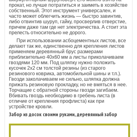
прокат, но лучше потратиться и заиметь в хозяйстве
собственный. Этот инструмент универсален, и
часто может облегчить жизнь — быстро завинтив,
либо отвинтив шуруп, гайку, просверлив отверстие,
причем даже там где нет электричества. А стоит эта
прелесть относительно не дорого.
При использовании асбоцементных листов, все
делают так же, единственно для крепления листов
применяем деревянный брус размерами
приблизительно 40х60 мм а листы приколачиваем
гвоздями 120 мм. Под шляпку нужно положить
кусочек 2х2 см толстой резины (из старого
резинового коврика, автомобильной шины и т.п.).
Гвозди заколачиваем не сильно, шляпка должна
прижать резиновую прокладку, но не вмяться в нее.
Торчащие с обратной стороны гвозди загибаем.
Вбивать гвоздь необходимо в гребень листа (в
отличие от крепления профлиста) как при
устройстве кровли.
Забор из досок своими руками, деревянный забор