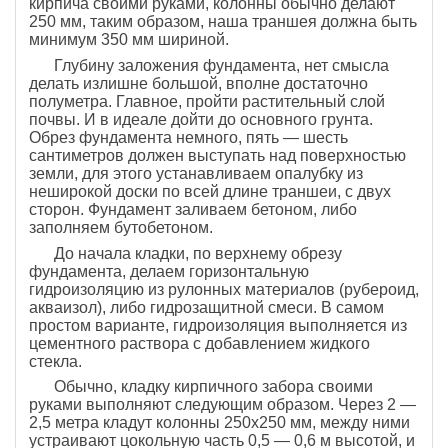
кирпича своими руками, колонны обычно делают
250 мм, таким образом, наша траншея должна быть
минимум 350 мм шириной.
Глубину заложения фундамента, нет смысла
делать излишне большой, вполне достаточно
полуметра. Главное, пройти растительный слой
почвы. И в идеале дойти до основного грунта.
Обрез фундамента немного, пять — шесть
сантиметров должен выступать над поверхностью
земли, для этого устанавливаем опалубку из
неширокой доски по всей длине траншеи, с двух
сторон. Фундамент заливаем бетоном, либо
заполняем бутобетоном.
До начала кладки, по верхнему обрезу
фундамента, делаем горизонтальную
гидроизоляцию из рулонных материалов (рубероид,
акваизол), либо гидрозащитной смеси. В самом
простом варианте, гидроизоляция выполняется из
цементного раствора с добавлением жидкого
стекла.
Обычно, кладку кирпичного забора своими
руками выполняют следующим образом. Через 2 —
2,5 метра кладут колонны 250х250 мм, между ними
устраивают цокольную часть 0,5 — 0,6 м высотой, и