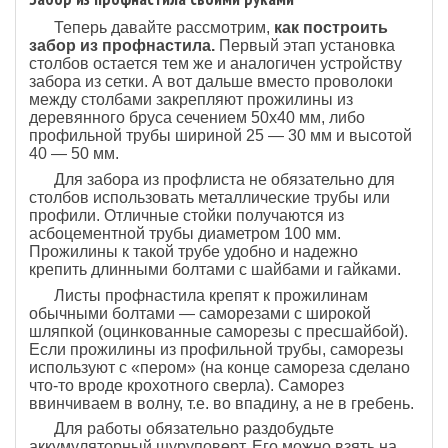
Теперь давайте рассмотрим,
как построить
забор из профнастила.
Первый этап установка
столбов остается тем же и аналогичен устройству
забора из сетки. А вот дальше вместо проволоки
между столбами закрепляют прожилины из
деревянного бруса сечением 50х40 мм, либо
профильной трубы шириной 25 — 30 мм и высотой
40 — 50 мм.
Для забора из профлиста не обязательно для
столбов использовать металлические трубы или
профили. Отличные стойки получаются из
асбоцементной трубы диаметром 100 мм.
Прожилины к такой трубе удобно и надежно
крепить длинными болтами с шайбами и гайками.
Листы профнастила крепят к прожилинам
обычными болтами — саморезами с широкой
шляпкой (оцинкованные саморезы с пресшайбой).
Если прожилины из профильной трубы, саморезы
используют с «пером» (на конце самореза сделано
что-то вроде крохотного сверла). Саморез
ввинчиваем в волну, т.е. во впадину, а не в гребень.
Для работы обязательно раздобудьте
аккумуляторный шуруповерт. Его можно взять на