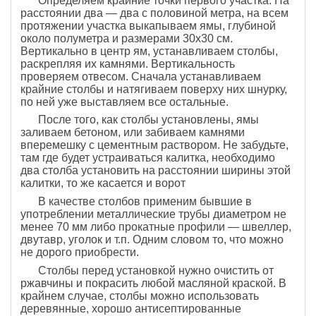
Определяем крайние точки первого участка. На
расстоянии два — два с половиной метра, на всем
протяжении участка выкапываем ямы, глубиной
около полуметра и размерами 30х30 см.
Вертикально в центр ям, устанавливаем столбы,
раскрепляя их камнями. Вертикальность
проверяем отвесом. Сначала устанавливаем
крайние столбы и натягиваем поверху них шнурку,
по ней уже выставляем все остальные.
После того, как столбы установлены, ямы
заливаем бетоном, или забиваем камнями
вперемешку с цементным раствором. Не забудьте,
там где будет устраиваться калитка, необходимо
два столба установить на расстоянии ширины этой
калитки, то же касается и ворот
В качестве столбов применим бывшие в
употреблении металлические трубы диаметром не
менее 70 мм либо прокатные профили — швеллер,
двутавр, уголок и т.п. Одним словом то, что можно
не дорого приобрести.
Столбы перед установкой нужно очистить от
ржавчины и покрасить любой масляной краской. В
крайнем случае, столбы можно использовать
деревянные, хорошо антисептированные