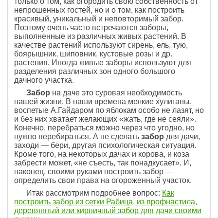
только о том, как огородить свою собственность от
непрошенных гостей, но и о том, как построить
красивый, уникальный и неповторимый забор.
Поэтому очень часто встречаются заборы,
выполненные из различных живых растений. В
качестве растений используют сирень, ель, тую,
боярышник, шиповник, кустовые розы и др.
растения. Иногда живые заборы используют для
разделения различных зон одного большого
дачного участка.
Забор
на даче это суровая необходимость
нашей жизни. В наши времена мелкие хулиганы,
воспетые А.Гайдаром по яблокам особо не лазят, но
и без них хватает желающих «жать, где не сеяли».
Конечно, перебраться можно через что угодно, но
нужно перебираться. А не сделать
забор
для дачи,
заходи — бери, другая психологическая ситуация.
Кроме того, на некоторых дачах и корова, и коза
забрести может, «не съесть, так понадкусает». И,
наконец, своими руками построить забор —
определить свои права на огороженный участок.
Итак рассмотрим подробнее вопрос:
Как
построить забор из сетки Рабица, из профнастила,
деревянный или кирпичный забор для дачи своими