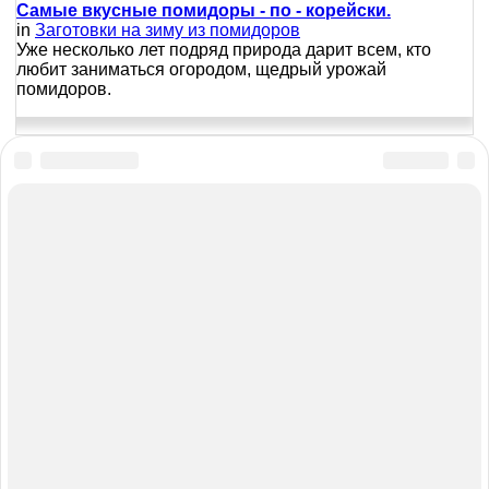
Самые вкусные помидоры - по - корейски.
in
Заготовки на зиму из помидоров
Уже несколько лет подряд природа дарит всем, кто
любит заниматься огородом, щедрый урожай
помидоров.
Карта сайта
Для правообладателей
Главная
Политика конфиденциальности