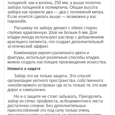
толщиной, как и колона, 250 мм, а выше полотно
забора толщиной в полкирпича. Общая высота
забора как правило два — два с половиной метра.
Если хочется сделать выше — возможно у вас
паранойя.
Расшивку по забору делают с обеих сторон,
глубоко вдавленную. Шов не больее 6 мм. Для
кладки иногда используют раствор с добавлением
красящего пигмента, что создает дополнительный
эстетический эффект.
Комбинируя кирпич различного цвета и
фактуры, используя различные способы кладки,
можно создать настоящее произведение искусства.
Немного о защите
Забор это не только защита. Это способ
организации уютного пространства, собственного
«необитаемого острова» где есть только те, кто вам
дорог и симпатичен.
Но и о защите не стоит забывать. Преодолеть
забор из сетки, профлиста, асбоцементного листа
достаточно сложно. Без дополнительных
приспособлений это под силу только очень
тренированному и специально подготовленному