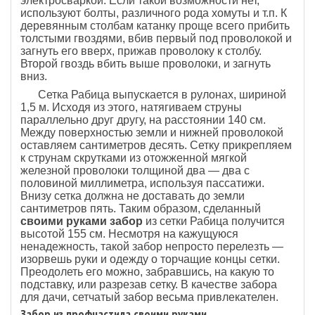
электросваркой. Если такой возможности нет,
используют болты, различного рода хомуты и т.п. К
деревянным столбам катанку проще всего прибить
толстыми гвоздями, вбив первый под проволокой и
загнуть его вверх, прижав проволоку к столбу.
Второй гвоздь вбить выше проволоки, и загнуть
вниз.
Сетка Рабица выпускается в рулонах, шириной
1,5 м. Исходя из этого, натягиваем струны
параллельно друг другу, на расстоянии 140 см.
Между поверхностью земли и нижней проволокой
оставляем сантиметров десять. Сетку прикрепляем
к струнам скрутками из отожженной мягкой
железной проволоки толщиной два — два с
половиной миллиметра, используя пассатижи.
Внизу сетка должна не доставать до земли
сантиметров пять. Таким образом, сделанный
своими руками забор
из сетки Рабица получится
высотой 155 см. Несмотря на кажущуюся
ненадежность, такой забор непросто перелезть —
изорвешь руки и одежду о торчащие концы сетки.
Преодолеть его можно, забравшись, на какую то
подставку, или разрезав сетку. В качестве забора
для дачи, сетчатый забор весьма привлекателен.
Забор из профнастила своими руками