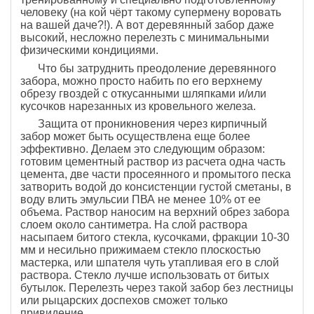
человеку (на кой чёрт такому супермену воровать
на вашей даче?!). А вот деревянный забор даже
высокий, несложно перелезть с минимальными
физическими кондициями.
Что бы затруднить преодоление деревянного
забора, можно просто набить по его верхнему
обрезу гвоздей с откусанными шляпками и/или
кусочков нарезанных из кровельного железа.
Защита от проникновения через кирпичный
забор может быть осуществлена еще более
эффективно. Делаем это следующим образом:
готовим цементный раствор из расчета одна часть
цемента, две части просеянного и промытого песка
затворить водой до консистенции густой сметаны, в
воду влить эмульсии ПВА не менее 10% от ее
объема. Раствор наносим на верхний обрез забора
слоем около сантиметра. На слой раствора
насыпаем битого стекла, кусочками, фракции 10-30
мм и несильно прижимаем стекло плоскостью
мастерка, или шпателя чуть утапливая его в слой
раствора. Стекло лучше использовать от битых
бутылок. Перелезть через такой забор без лестницы
или рыцарских доспехов сможет только
привидение.