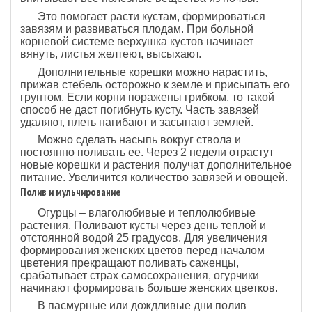
Это помогает расти кустам, формироваться
завязям и развиваться плодам. При больной
корневой системе верхушка кустов начинает
вянуть, листья желтеют, высыхают.
Дополнительные корешки можно нарастить,
прижав стебель осторожно к земле и присыпать его
грунтом. Если корни поражены грибком, то такой
способ не даст погибнуть кусту. Часть завязей
удаляют, плеть нагибают и засыпают землей.
Можно сделать насыпь вокруг ствола и
постоянно поливать ее. Через 2 недели отрастут
новые корешки и растения получат дополнительное
питание. Увеличится количество завязей и овощей.
Полив и мульчирование
Огурцы – влаголюбивые и теплолюбивые
растения. Поливают кусты через день теплой и
отстоянной водой 25 градусов. Для увеличения
формирования женских цветов перед началом
цветения прекращают поливать саженцы,
срабатывает страх самосохранения, огурчики
начинают формировать больше женских цветков.
В пасмурные или дождливые дни полив