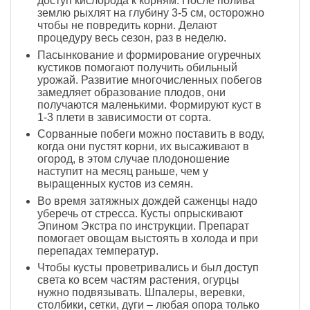
доступ кислорода к корням. После полива
землю рыхлят на глубину 3-5 см, осторожно
чтобы не повредить корни. Делают
процедуру весь сезон, раз в неделю.
Пасынкование и формирование огуречных
кустиков помогают получить обильный
урожай. Развитие многочисленных побегов
замедляет образование плодов, они
получаются маленькими. Формируют куст в
1-3 плети в зависимости от сорта.
Сорванные побеги можно поставить в воду,
когда они пустят корни, их высаживают в
огород, в этом случае плодоношение
наступит на месяц раньше, чем у
выращенных кустов из семян.
Во время затяжных дождей саженцы надо
уберечь от стресса. Кусты опрыскивают
Эпином Экстра по инструкции. Препарат
помогает овощам выстоять в холода и при
перепадах температур.
Чтобы кусты проветривались и был доступ
света ко всем частям растения, огурцы
нужно подвязывать. Шпалеры, веревки,
столбики, сетки, дуги – любая опора только