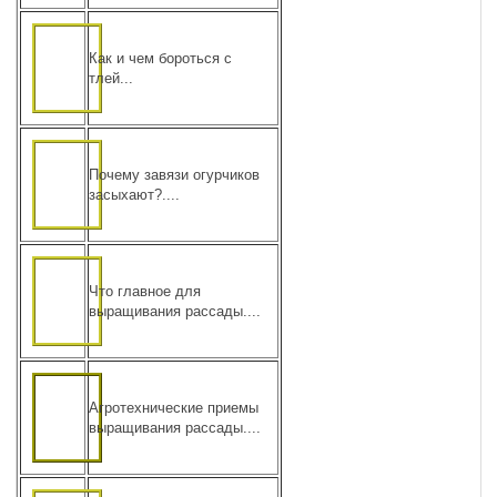
Как и чем бороться с
тлей...
Почему завязи огурчиков
засыхают?....
Что главное для
выращивания рассады....
Агротехнические приемы
выращивания рассады....