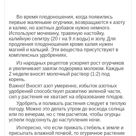
Во время плодоношения, когда появились
первые маленькие огурчики, возвращаются к азоту
и калию, но азотных добавок нужно немного.
Используют мочевину, травяную настойку,
калийную селитру (20 г на 9 л воды) и золу. Для
продления плодоношения кроме калия нужен
магний и кальций. Эти вещества присутствуют в
комплексных удобрениях.
Из народных рецептов ускоряет рост огурчиков
и увеличивает завязи подкормка молоком. Каждые
2 недели вносят молочный раствор (1:2) под
корень.
Важно! Вносят азот умеренно, избыток азотных
удобрений способствует развитию зеленой части,
сил у растения не хватает на образование плодов.
Удобрять и поливать растения следует в теплую
погоду. Можно это делать утром до восхода солнца
или по вечерам, но с тем расчетом, чтобы огурцы
успели подсохнуть до наступления ночи.
Интересно, что если прижать стебель к земле и
присыпать влажной почвой, то огуречное растение