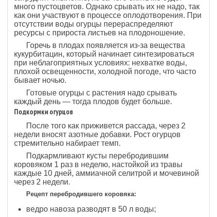
много пустоцветов. Однако срывать их не надо, так
как они участвуют в процессе оплодотворения. При
отсутствии воды огурцы перераспределяют
ресурсы с прироста листьев на плодоношение.
Горечь в плодах появляется из-за вещества
кукурбитацин, который начинает синтезироваться
при неблагоприятных условиях: нехватке воды,
плохой освещенности, холодной погоде, что часто
бывает ночью.
Готовые огурцы с растения надо срывать
каждый день — тогда плодов будет больше.
Подкормки огурцов
После того как приживется рассада, через 2
недели вносят азотные добавки. Рост огурцов
стремительно набирает темп.
Подкармливают кусты перебродившим
коровяком 1 раз в неделю, настойкой из травы
каждые 10 дней, аммиачной селитрой и мочевиной
через 2 недели.
Рецепт перебродившего коровяка:
ведро навоза разводят в 50 л воды;