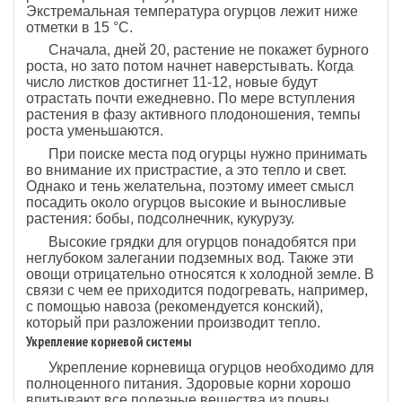
Экстремальная температура огурцов лежит ниже
отметки в 15 °С.
Сначала, дней 20, растение не покажет бурного
роста, но зато потом начнет наверстывать. Когда
число листков достигнет 11-12, новые будут
отрастать почти ежедневно. По мере вступления
растения в фазу активного плодоношения, темпы
роста уменьшаются.
При поиске места под огурцы нужно принимать
во внимание их пристрастие, а это тепло и свет.
Однако и тень желательна, поэтому имеет смысл
посадить около огурцов высокие и выносливые
растения: бобы, подсолнечник, кукурузу.
Высокие грядки для огурцов понадобятся при
неглубоком залегании подземных вод. Также эти
овощи отрицательно относятся к холодной земле. В
связи с чем ее приходится подогревать, например,
с помощью навоза (рекомендуется конский),
который при разложении производит тепло.
Укрепление корневой системы
Укрепление корневища огурцов необходимо для
полноценного питания. Здоровые корни хорошо
впитывают все полезные вещества из почвы.