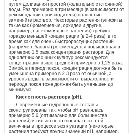
путем доливания простой (желательно отстоянной)
воды. Раз примерно в три месяца (в зависимости от
рекомендации производителя) полностью
заменяйте раствор. Некоторые растения (эпифиты,
такие как бромелиевые, орхидеи и другие,
например, насекомоядные растения) требуют
гораздо меньшей концентрации (в 2-4 раза), в то
время как для очень быстрорастущих растений
(например, банана) рекомендуется повышенная в
примерно 1,5 раза концентрация раствора. Для
однолетних овощных культур рекомендуется
концентрация выше средней примерно в 1,25 раза.
Зимой, в период покоя, концентрация должна быть
уменьшена примерно в 2-3 раза от обычной, а
уровень воды, в зависимости от выраженности
периода покоя тоже должен быть уменьшен до
минимума.
Кислотность раствора (рН).
Современные гидропонные составы
сконструированы так, чтобы рН равнялась
примерно 5,6 (оптимально для большинства
растений) и сильно не отклонялась от этой
величины в процессе эксплуатации (некоторые
растения требуют других значений рН, например,