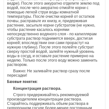
ведре). После этого аккуратно отделите землю под
водой, после чего аккуратно отмойте корни с
помощью легкой струи воды комнатной
температуры. После очистки корней от остатков
почвы, расправьте их книзу, и, придерживая
растение, засыпьте корни субстратом (не нужно,
чтобы растение касалось корнями
непосредственно водяного слоя - по капиллярам
субстрата раствор поднимется вверх, достигая
корней; впоследствии они сами прорастут на
нужную глубину). После этого полейте субстрат
сверху простой водой, залейте нужный уровень
воды в сосуд, и оставьте растение примерно на
неделю. Только после этого воду можно заменить
раствором.
Важно: Не заливайте раствор сразу после
пересадки!
Базовые понятия:
Концентрация раствора.
Строго придерживайтесь рекомендуемой
производителем концентрации раствора.
Старайтесь поддерживать объем раствора в
гидропонном сосуде более-менее постоянным