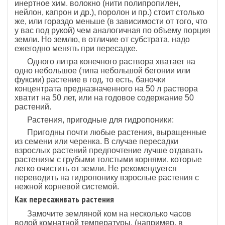
инертное хим. волокно (нити полипропилен,
нейлон, капрон и др.), поролон и пр.) стоит столько
же, или гораздо меньше (в зависимости от того, что
у вас под рукой) чем аналогичная по объему порция
земли. Но землю, в отличие от субстрата, надо
ежегодно менять при пересадке.
Одного литра конечного раствора хватает на
одно небольшое (типа небольшой бегонии или
фуксии) растение в год, то есть, баночки
концентрата предназначенного на 50 л раствора
хватит на 50 лет, или на годовое содержание 50
растений.
Растения, пригодные для гидропоники:
Пригодны почти любые растения, выращенные
из семени или черенка. В случае пересадки
взрослых растений предпочтение лучше отдавать
растениям с грубыми толстыми корнями, которые
легко очистить от земли. Не рекомендуется
переводить на гидропонику взрослые растения с
нежной корневой системой.
Как пересаживать растения
Замочите земляной ком на несколько часов
водой комнатной температуры. (например, в