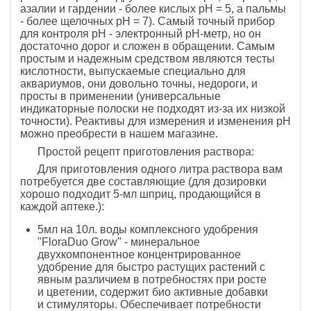
азалии и гардении - более кислых рН = 5, а пальмы
- более щелочных рН = 7). Самый точный прибор
для контроля рН - электронный рН-метр, но он
достаточно дорог и сложен в обращении. Самым
простым и надежным средством являются тесты
кислотности, выпускаемые специально для
аквариумов, они довольно точны, недороги, и
просты в применении (универсальные
индикаторные полоски не подходят из-за их низкой
точности). Реактивы для измерения и изменения рН
можно преобрести в нашем магазине.
Простой рецепт приготовления раствора:
Для приготовления одного литра раствора вам
потребуется две составляющие (для дозировки
хорошо подходит 5-мл шприц, продающийся в
каждой аптеке.):
5мл на 10л. воды комплексного удобрения
"FloraDuo Grow" - минеральное
двухкомпонентное концентрированное
удобрение для быстро растущих растений с
явным различием в потребностях при росте
и цветении, содержит био активные добавки
и стимуляторы. Обеспечивает потребности