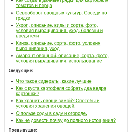
Как создать дачные грядки для картофеля,
томатов и перца
Севооборот овощных культур. Соседи по
грядки
Укроп, описание, виды и сорта, фото,
условия выращивания. уход, болезни и
вредители
Кинза, описание, сорта, фото, условия
вырашивания, уход
Амарант овощной, описание, сорта, фото,
условия выращивания, использование
Следующие:
Что такое сидераты, какие лучшие
Как с куста картофеля собрать два ведра
картошки?
Как хранить овощи зимой? Способы и
условия хранения овощей.
О пользе соды в саду и огороде.
Как не довести почву до полного истощения?
Предыдущие: