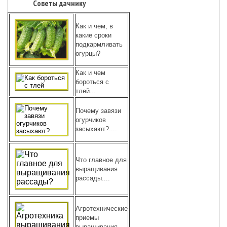
Советы дачнику
Как и чем, в
какие сроки
подкармливать
огурцы?
Как и чем
бороться с
тлей...
Почему завязи
огурчиков
засыхают?....
Что главное для
выращивания
рассады....
Агротехнические
приемы
выращивания