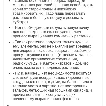
- Сильно облегчается процесс пересадки
многолетних растений - не надо освобождать
корни от старой почвы и неизбежно
травмировать их. Надо лишь перевалить
растение в большую посуду и досыпать
субстрат.
- Нет необходимости покупать новую почву
для пересадки, что сильно удешевляет
процесс выращивания комнатных растений.
- Так как растение получает только нужные
ему элементы, оно не накапливает вредных
для здоровья человека веществ, неизбежно
присутствующих в почве (тяжелые металлы,
ядовитые органические соединения,
радионуклиды, избыток нитратов и др), что
очень важно для плодовых растений.
- Ну, и, наконец, нет необходимости возиться
с землей: руки всегда чистые; гидропонные
сосуды мало весят; в доме, на балконе или в
теплице чисто и опрятно, нет посторонних
запахов, летающих над горшками сциарид, и
прочих неприятных сопутствующих
почвенному выращиванию факторов.