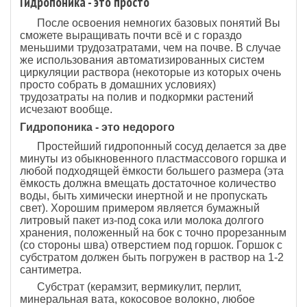
Гидропоника - это просто
После освоения немногих базовых понятий Вы
сможете выращивать почти всё и с гораздо
меньшими трудозатратами, чем на почве. В случае
же использования автоматизированных систем
циркуляции раствора (некоторые из которых очень
просто собрать в домашних условиях)
трудозатраты на полив и подкормки растений
исчезают вообще.
Гидропоника - это недорого
Простейший гидропонный сосуд делается за две
минуты из обыкновенного пластмассового горшка и
любой подходящей ёмкости большего размера (эта
ёмкость должна вмещать достаточное количество
воды, быть химически инертной и не пропускать
свет). Хорошим примером является бумажный
литровый пакет из-под сока или молока долгого
хранения, положенный на бок с точно прорезанным
(со стороны шва) отверстием под горшок. Горшок с
субстратом должен быть погружен в раствор на 1-2
сантиметра.
Субстрат (керамзит, вермикулит, перлит,
минеральная вата, кокосовое волокно, любое