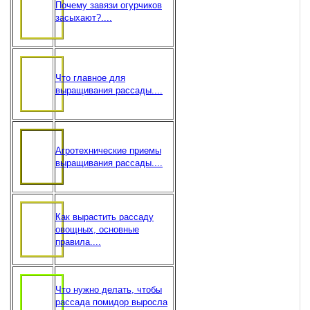
Почему завязи огурчиков
засыхают?....
Что главное для
выращивания рассады....
Агротехнические приемы
выращивания рассады....
Как вырастить рассаду
овощных, основные
правила....
Что нужно делать, чтобы
рассада помидор выросла