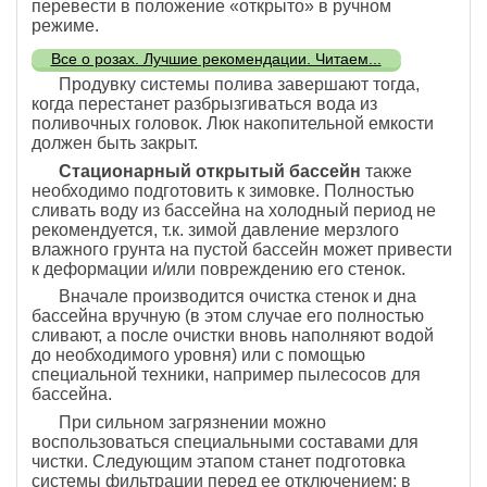
перевести в положение «открыто» в ручном
режиме.
Все о розах. Лучшие рекомендации. Читаем...
Продувку системы полива завершают тогда,
когда перестанет разбрызгиваться вода из
поливочных головок. Люк накопительной емкости
должен быть закрыт.
Стационарный открытый бассейн
также
необходимо подготовить к зимовке. Полностью
сливать воду из бассейна на холодный период не
рекомендуется, т.к. зимой давление мерзлого
влажного грунта на пустой бассейн может привести
к деформации и/или повреждению его стенок.
Вначале производится очистка стенок и дна
бассейна вручную (в этом случае его полностью
сливают, а после очистки вновь наполняют водой
до необходимого уровня) или с помощью
специальной техники, например пылесосов для
бассейна.
При сильном загрязнении можно
воспользоваться специальными составами для
чистки. Следующим этапом станет подготовка
системы фильтрации перед ее отключением: в