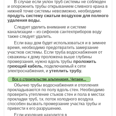
В случае если уклон труб системы не соблюден
и опорожнить трубы открыванием сливного крана в
нижней точке системы невозможно, необходимо
продуть систему сжатым воздухом для полного
удаления воды.
Следует уделить внимание и системе
канализации – из сифонов сантехприборов воду
также следует удалить.
Если ваш дом будет использоваться и в зимнее
время, необходимо предотвратить замерзание
участков системы. Если труба водоснабжения от
скважины к дому проложена выше глубины
промерзания, нужно вдоль трубы
проложить
греющий кабель,
подключаемый к сети
электроснабжения, и
утеплить трубу.
Все о строительстве альпинария. Читаем...
Обычно трубы водоснабжения и отопления
прокладываются по полу вдоль стен. Необходимо
проверить утепление стыков стен и пола в местах
прокладки труб, т.к. поток холодного воздуха
способен вызвать промерзание участка трубы и
привести к его разрушению.
Если изоляция находится в