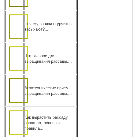
Почему завязи огурчиков
засыхают?....
Что главное для
выращивания рассады....
Агротехнические приемы
выращивания рассады....
Как вырастить рассаду
овощных, основные
правила....