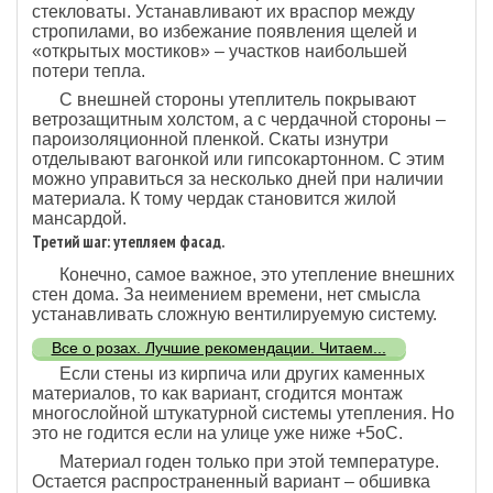
стекловаты. Устанавливают их враспор между
стропилами, во избежание появления щелей и
«открытых мостиков» – участков наибольшей
потери тепла.
С внешней стороны утеплитель покрывают
ветрозащитным холстом, а с чердачной стороны –
пароизоляционной пленкой. Скаты изнутри
отделывают вагонкой или гипсокартонном. С этим
можно управиться за несколько дней при наличии
материала. К тому чердак становится жилой
мансардой.
Третий шаг: утепляем фасад.
Конечно, самое важное, это утепление внешних
стен дома. За неимением времени, нет смысла
устанавливать сложную вентилируемую систему.
Все о розах. Лучшие рекомендации. Читаем...
Если стены из кирпича или других каменных
материалов, то как вариант, сгодится монтаж
многослойной штукатурной системы утепления. Но
это не годится если на улице уже ниже +5оС.
Материал годен только при этой температуре.
Остается распространенный вариант – обшивка