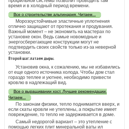
профильной системы позволит проводить там
время и в холодный период времени.
Все о строительстве альпинария. Читаем...
Морозоустойчивые эластичные уплотнения
отлично защищают от протекания и продувания.
Важный момент – не экономить на мастерах по
установке окон. Ведь самые новомодные и
энергосберегающие конструкции могут не
подтвердить своих свойств только из-за неверной
установки.
Второй шаг: латаем дыры.
Установив окна, к сожалению, мы не избавились
от еще одного источника холода. Чтобы дом стал
гораздо теплее и уютнее, необходимо привести
кровлю в надлежащий вид.
Все о выращивании хост. Лучшие рекомендации.
Читаем...
По законам физики, тепло поднимается вверх, и
если скаты кровли не утеплены, а покрытие имеет
повреждение, то тепло не задерживается в доме.
Самый недорогой вариант – это утепление с
помощью легких плит минеральной ваты ил