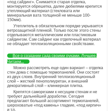
«под сайдинг». Снимается старая отделка,
монтируется обрешетка, далее дюбелями крепится
утепляющий материал (стекловата или
минеральная вата толщиной не меньше 100-
150мм).
Утеплитель в обязательном порядке укрывается
ветрозащитной пленкой. Только после этого стены
отделываются металлическим или пластиковым
сайдингом. Сам сайдинг как отделочный материал
не обладает теплоизоляционными свойствами.
Все о создании сада своими руками. Лучшее.
Читаем...
Можно рассмотреть еще один вариант – отделка
стен дома с помощью термопанелей. Они состоят
из двух слоев. Внутренний теплоизоляционный
слой – жесткий пенополиуретан, и внешний
декоративный слой – клинкерная плитка.
Крепятся саморезами к несущим стенам и не
требуют дальнейшей доработки. Сегодня
предлагают большой ассортимент термопанелей,
шероховатые «под камень» гладкие, «под кирпич»
и т.п.