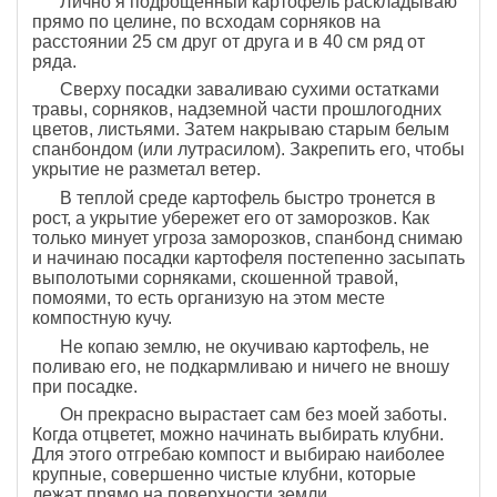
Лично я подрощенный картофель раскладываю
прямо по целине, по всходам сорняков на
расстоянии 25 см друг от друга и в 40 см ряд от
ряда.
Сверху посадки заваливаю сухими остатками
травы, сорняков, надземной части прошлогодних
цветов, листьями. Затем накрываю старым белым
спанбондом (или лутрасилом). Закрепить его, чтобы
укрытие не разметал ветер.
В теплой среде картофель быстро тронется в
рост, а укрытие убережет его от заморозков. Как
только минует угроза заморозков, спанбонд снимаю
и начинаю посадки картофеля постепенно засыпать
выполотыми сорняками, скошенной травой,
помоями, то есть организую на этом месте
компостную кучу.
Не копаю землю, не окучиваю картофель, не
поливаю его, не подкармливаю и ничего не вношу
при посадке.
Он прекрасно вырастает сам без моей заботы.
Когда отцветет, можно начинать выбирать клубни.
Для этого отгребаю компост и выбираю наиболее
крупные, совершенно чистые клубни, которые
лежат прямо на поверхности земли.