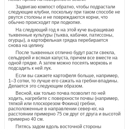
Задвигаю компост обратно, чтобы подрастали
следующие клубни, поскольку при таком способе не
рвутся столоны и не повреждаются корни, что
обычно происходит при подкопке.
На следующий год я на этой куче выращиваю
тыквенные культуры (тыква, кабачки, патиссоны,
огурцы), а картофельная грядка перебирается
снова на целину.
После тыквенных отлично будут расти свекла,
сельдерей и всякая капуста, причем все вместе на
одной грядке. А затем можно посеять морковь и
подсадить к ней лук.
Если вы сажаете картофеля больше, например,
1–3 сотки, то лучше его сажать на гребни-впадины.
Делается это следующим образом.
Весной, как только почва позволит по ней
ходить, нагребите с поверхности почвы (например,
тяпкой или плоскорезом Фокина) гребни,
расположенные в направлении север-юг, на
расстоянии примерно 75 см друг от друга и высотой
примерно 40 см.
Пятясь задом вдоль восточной стороны