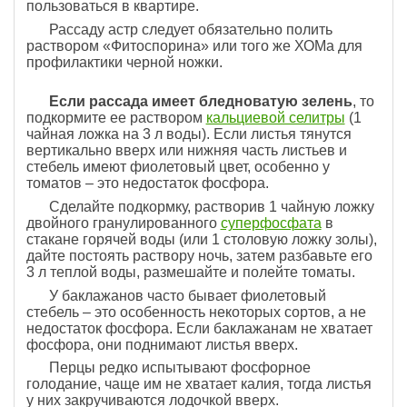
пользоваться в квартире.
Рассаду астр следует обязательно полить
раствором «Фитоспорина» или того же ХОМа для
профилактики черной ножки.
Если рассада имеет бледноватую зелень
, то
подкормите ее раствором
кальциевой селитры
(1
чайная ложка на 3 л воды). Если листья тянутся
вертикально вверх или нижняя часть листьев и
стебель имеют фиолетовый цвет, особенно у
томатов – это недостаток фосфора.
Сделайте подкормку, растворив 1 чайную ложку
двойного гранулированного
суперфосфата
в
стакане горячей воды (или 1 столовую ложку золы),
дайте постоять раствору ночь, затем разбавьте его
3 л теплой воды, размешайте и полейте томаты.
У баклажанов часто бывает фиолетовый
стебель – это особенность некоторых сортов, а не
недостаток фосфора. Если баклажанам не хватает
фосфора, они поднимают листья вверх.
Перцы редко испытывают фосфорное
голодание, чаще им не хватает калия, тогда листья
у них закручиваются лодочкой вверх.