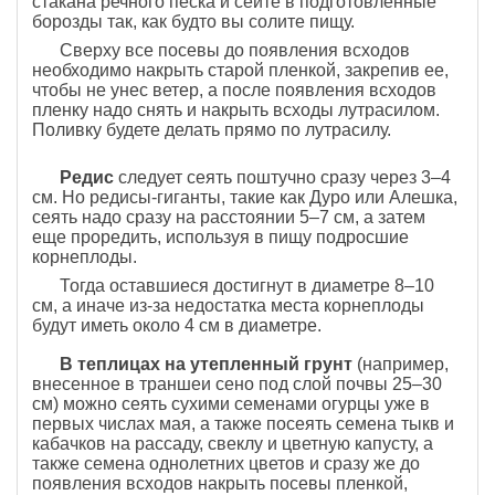
стакана речного песка и сейте в подготовленные
борозды так, как будто вы солите пищу.
Сверху все посевы до появления всходов
необходимо накрыть старой пленкой, закрепив ее,
чтобы не унес ветер, а после появления всходов
пленку надо снять и накрыть всходы лутрасилом.
Поливку будете делать прямо по лутрасилу.
Редис
следует сеять поштучно сразу через 3–4
см. Но редисы-гиганты, такие как Дуро или Алешка,
сеять надо сразу на расстоянии 5–7 см, а затем
еще проредить, используя в пищу подросшие
корнеплоды.
Тогда оставшиеся достигнут в диаметре 8–10
см, а иначе из-за недостатка места корнеплоды
будут иметь около 4 см в диаметре.
В теплицах на утепленный грунт
(например,
внесенное в траншеи сено под слой почвы 25–30
см) можно сеять сухими семенами огурцы уже в
первых числах мая, а также посеять семена тыкв и
кабачков на рассаду, свеклу и цветную капусту, а
также семена однолетних цветов и сразу же до
появления всходов накрыть посевы пленкой,