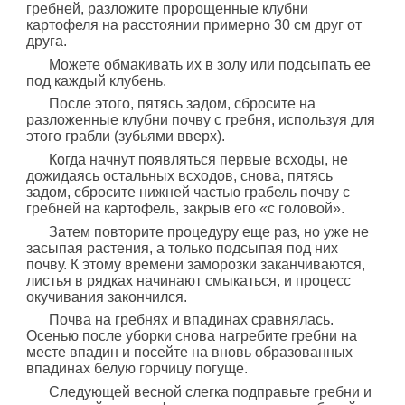
гребней, разложите пророщенные клубни
картофеля на расстоянии примерно 30 см друг от
друга.
Можете обмакивать их в золу или подсыпать ее
под каждый клубень.
После этого, пятясь задом, сбросите на
разложенные клубни почву с гребня, используя для
этого грабли (зубьями вверх).
Когда начнут появляться первые всходы, не
дожидаясь остальных всходов, снова, пятясь
задом, сбросите нижней частью грабель почву с
гребней на картофель, закрыв его «с головой».
Затем повторите процедуру еще раз, но уже не
засыпая растения, а только подсыпая под них
почву. К этому времени заморозки заканчиваются,
листья в рядках начинают смыкаться, и процесс
окучивания закончился.
Почва на гребнях и впадинах сравнялась.
Осенью после уборки снова нагребите гребни на
месте впадин и посейте на вновь образованных
впадинах белую горчицу погуще.
Следующей весной слегка подправьте гребни и