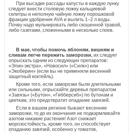
При высадке рассады капусты в каждую лунку
следует внести столовую ложку кальциевой
селитры и неполную чайную ложку порошковой
фракции удобрения AVA и вылить 1–2 л воды.
Почву надо мульчировать либо скошенной травой,
либо газетами, сложенными в несколько слоев.
В мае, чтобы помочь яблоням, вишням и
сливам легче пережить заморозки,
их следует
опрыскать одним из следующих препаратов:
«Эпин-экстра», «Новосил» («Силк») или
«Экоберин» (если вы не применяли весенний
защитный коктейль).
Кроме того, если заморозки были длительными
или сильными, опрыскайте деревья препаратом
«Завязь» («Бутон», «Гибберсиб») по бутонам и
цветкам, это предотвратит опадание завязей.
Если в вашем регионе бывают весенние
заморозки, то до их окончания не подкармливайте
азотом никакие растения! Азот снижает
морозостойкость, кроме того, он способствует
опаданию завязей, особенно у томатов,