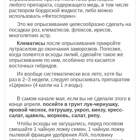
любого препарата, содержащего медь, в том числе
раствором бордоской жидкости, либо можно
использовать «Фитоспорин».
Это же опрыскивание целесообразно сделать на
посадках роз, клематисов, флоксов, ирисов,
многолетних астр.
Клематисы
после опрыскивания прикройте
лутрасилом до окончания заморозков. Попозже,
когда появятся всходы лилий, сделайте такое же
опрыскивание по ним, особенно это касается
восточных гибридов.
Их вообще систематически все лето, хотя бы
раз в 2–3 недели, следует опрыскивать препаратом
«Циркон» (4 капли на 1 л воды).
В самом начале мая, если вы не сделали этого в
конце апреля,
посейте в грунт лук-чернушку,
яровой чеснок, петрушку, укроп, кинзу, кресс-
салат, щавель, морковь, салат, репу.
Чтобы всходы не загущались, перед посевом
смешайте 1 чайную ложку семян, 1 чайную ложку
пылевой фракции удобрения AVA, половину