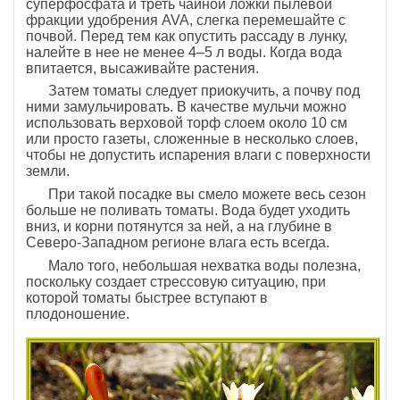
суперфосфата и треть чайной ложки пылевой
фракции удобрения AVA, слегка перемешайте с
почвой. Перед тем как опустить рассаду в лунку,
налейте в нее не менее 4–5 л воды. Когда вода
впитается, высаживайте растения.
Затем томаты следует приокучить, а почву под
ними замульчировать. В качестве мульчи можно
использовать верховой торф слоем около 10 см
или просто газеты, сложенные в несколько слоев,
чтобы не допустить испарения влаги с поверхности
земли.
При такой посадке вы смело можете весь сезон
больше не поливать томаты. Вода будет уходить
вниз, и корни потянутся за ней, а на глубине в
Северо-Западном регионе влага есть всегда.
Мало того, небольшая нехватка воды полезна,
поскольку создает стрессовую ситуацию, при
которой томаты быстрее вступают в
плодоношение.