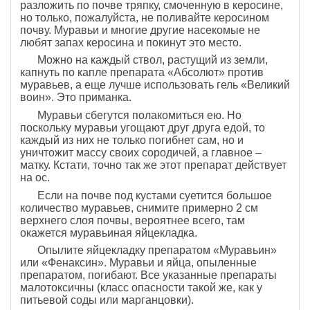
разложить по почве тряпку, смоченную в керосине,
но только, пожалуйста, не поливайте керосином
почву. Муравьи и многие другие насекомые не
любят запах керосина и покинут это место.
Можно на каждый ствол, растущий из земли,
капнуть по капле препарата «Абсолют» против
муравьев, а еще лучше использовать гель «Великий
воин». Это приманка.
Муравьи сбегутся полакомиться ею. Но
поскольку муравьи угощают друг друга едой, то
каждый из них не только погибнет сам, но и
уничтожит массу своих сородичей, а главное –
матку. Кстати, точно так же этот препарат действует
на ос.
Если на почве под кустами суетится большое
количество муравьев, снимите примерно 2 см
верхнего слоя почвы, вероятнее всего, там
окажется муравьиная яйцекладка.
Опылите яйцекладку препаратом «Муравьин»
или «Фенаксин». Муравьи и яйца, опыленные
препаратом, погибают. Все указанные препараты
малотоксичны (класс опасности такой же, как у
питьевой соды или марганцовки).