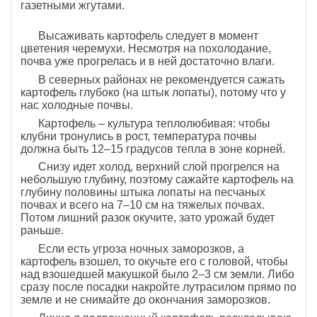
газетными жгутами.
Высаживать картофель следует в момент
цветения черемухи. Несмотря на похолодание,
почва уже прогрелась и в ней достаточно влаги.
В северных районах не рекомендуется сажать
картофель глубоко (на штык лопаты), потому что у
нас холодные почвы.
Картофель – культура теплолюбивая: чтобы
клубни тронулись в рост, температура почвы
должна быть 12–15 градусов тепла в зоне корней.
Снизу идет холод, верхний слой прогрелся на
небольшую глубину, поэтому сажайте картофель на
глубину половины штыка лопаты на песчаных
почвах и всего на 7–10 см на тяжелых почвах.
Потом лишний разок окучите, зато урожай будет
раньше.
Если есть угроза ночных заморозков, а
картофель взошел, то окучьте его с головой, чтобы
над взошедшей макушкой было 2–3 см земли. Либо
сразу после посадки накройте лутрасилом прямо по
земле и не снимайте до окончания заморозков.