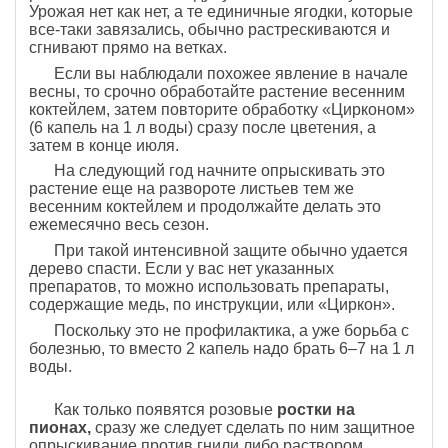
Урожая нет как нет, а те единичные ягодки, которые
все-таки завязались, обычно растрескиваются и
сгнивают прямо на ветках.
Если вы наблюдали похожее явление в начале
весны, то срочно обработайте растение весенним
коктейлем, затем повторите обработку «Цирконом»
(6 капель на 1 л воды) сразу после цветения, а
затем в конце июля.
На следующий год начните опрыскивать это
растение еще на развороте листьев тем же
весенним коктейлем и продолжайте делать это
ежемесячно весь сезон.
При такой интенсивной защите обычно удается
дерево спасти. Если у вас нет указанных
препаратов, то можно использовать препараты,
содержащие медь, по инструкции, или «Циркон».
Поскольку это не профилактика, а уже борьба с
болезнью, то вместо 2 капель надо брать 6–7 на 1 л
воды.
Как только появятся розовые
ростки на
пионах,
сразу же следует сделать по ним защитное
опрыскивание против гнили либо раствором