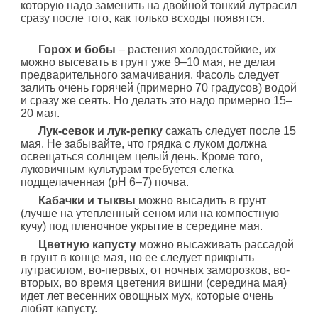
которую надо заменить на двойной тонкий лутрасил
сразу после того, как только всходы появятся.
Горох и бобы
– растения холодостойкие, их
можно высевать в грунт уже 9–10 мая, не делая
предварительного замачивания. Фасоль следует
залить очень горячей (примерно 70 градусов) водой
и сразу же сеять. Но делать это надо примерно 15–
20 мая.
Лук-севок и лук-репку
сажать следует после 15
мая. Не забывайте, что грядка с луком должна
освещаться солнцем целый день. Кроме того,
луковичным культурам требуется слегка
подщелаченная (рН 6–7) почва.
Кабачки и тыквы
можно высадить в грунт
(лучше на утепленный сеном или на компостную
кучу) под пленочное укрытие в середине мая.
Цветную капусту
можно высаживать рассадой
в грунт в конце мая, но ее следует прикрыть
лутрасилом, во-первых, от ночных заморозков, во-
вторых, во время цветения вишни (середина мая)
идет лет весенних овощных мух, которые очень
любят капусту.