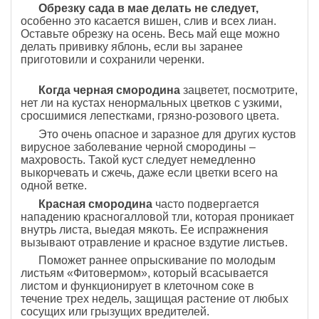
Обрезку сада в мае делать не следует,
особенно это касается вишен, слив и всех лиан.
Оставьте обрезку на осень. Весь май еще можно
делать прививку яблонь, если вы заранее
приготовили и сохранили черенки.
Когда черная смородина
зацветет, посмотрите,
нет ли на кустах ненормальных цветков с узкими,
сросшимися лепестками, грязно-розового цвета.
Это очень опасное и заразное для других кустов
вирусное заболевание черной смородины –
махровость. Такой куст следует немедленно
выкорчевать и сжечь, даже если цветки всего на
одной ветке.
Красная смородина
часто подвергается
нападению красногалловой тли, которая проникает
внутрь листа, выедая мякоть. Ее испражнения
вызывают отравление и красное вздутие листьев.
Поможет раннее опрыскивание по молодым
листьям «Фитовермом», который всасывается
листом и функционирует в клеточном соке в
течение трех недель, защищая растение от любых
сосущих или грызущих вредителей.