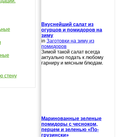
ндации.
Вкуснейший салат из
ьные
огурцов и помидоров на
зиму
in
Заготовки на зиму из
и
помидоров
Зимой такой салат всегда
нные
актуально подать к любому
гарниру и мясным блюдам.
ю стену
Маринованные зеленые
помидоры с чесноком,
перцем и зеленью «По-
грузински»