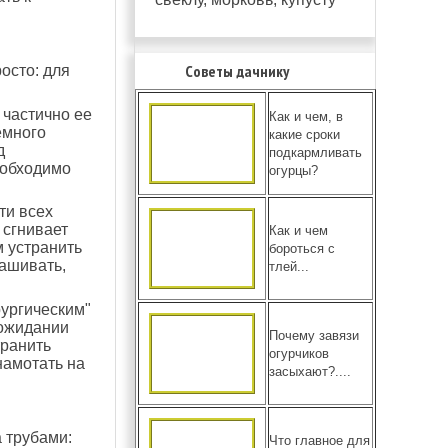
Советы дачнику
осто: для
 частично ее
Как и чем, в
емного
какие сроки
д
подкармливать
еобходимо
огурцы?
ти всех
 сгнивает
Как и чем
 устранить
бороться с
ашивать,
тлей...
рургическим"
 ожидании
Почему завязи
транить
огурчиков
намотать на
засыхают?....
 трубами:
Что главное для