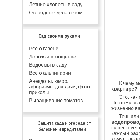
Летние хлопоты в саду
Огородные дела летом
Сад своими руками
Все о газоне
Дорожки и мощение
Водоемы в саду
Все о альпинарии
Анекдоты, юмор,
К чему 
афоризмы для дачи, фото
квартире?
приколы
Это, как
Выращивание томатов
Поэтому зна
жизненно в
Течь или
водопрово
Защита сада и огорода от
существует 
болезней и вредителей
каждый раз 
хомут, где-