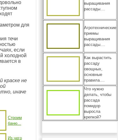
 довольно
выращивания
ступном
рассады....
ходят
иаметром для
Агротехнические
приемы
ния течи
выращивания
жностью
рассады....
чаях, если
ой холодной
Как вырастить
ивается в
рассаду
овощных,
основные
правила....
й краске не
ной
Что нужно
атно, иначе
делать, чтобы
рассада
помидор
выросла
крепкой?
Строим
баню...
Из чего