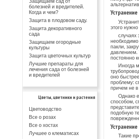
Защищаем сад от
альтернати
болезней и вредителей.
Устранение 
Когда и чем?
Защита в плодовом саду.
Устранит
этого нужно
Защита декоративного
сада
случаях 
необходимо 
Защищаем огородные
пакли, закр
культуры
давлением. 
Защита цветочных культур
постоянно к
Лучшие препараты для
Иногда м
лечения сада от болезней
трубопровод
и вредителей
оно быстрее
проблему: с
причем не в
Однако е
Цветы, цветники и растения
способом, с
представите
Цветоводство
подобную те
Все о розах
поврежденн
Все о хостах
Устранение 
Лучшее о клематисах
Такие пр