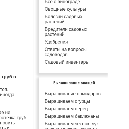
Все о винограде
Овощные культуры
Болезни садовых
растений
Вредители садовых
растений
Удобрения
Ответы на вопросы
садоводов
Садовый инвентарь
 труб в
Выращивание овощей
топ.
Выращивание помидоров
 иногда
Выращиваем огурцы
й
Выращиваем перец
ае не
Выращиваем баклажаны
ротечка труб
ановить
Выращиваем чеснок, лук,
ть к
свеклу, морковь, купусту