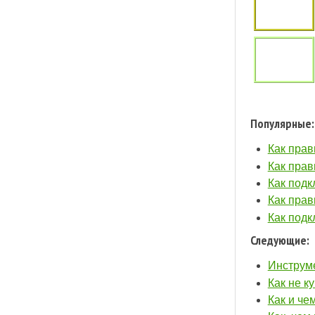
Популярные:
Как прав
Как прав
Как подк
Как прав
Как подк
Следующие:
Инструме
Как не к
Как и че