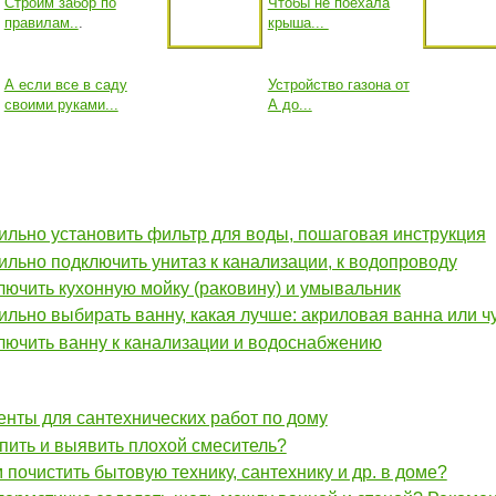
Строим забор по
Чтобы не поехала
правилам..
.
крыша...
А если все в саду
Устройство газона от
своими руками...
А до...
ильно установить фильтр для воды, пошаговая инструкция
ильно подключить унитаз к канализации, к водопроводу
лючить кухонную мойку (раковину) и умывальник
ильно выбирать ванну, какая лучше: акриловая ванна или ч
лючить ванну к канализации и водоснабжению
нты для сантехнических работ по дому
упить и выявить плохой смеситель?
м почистить бытовую технику, сантехнику и др. в доме?