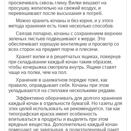
просвечивать сквозь глину. Вилки вешают на
просушку, желательно на свежий воздух, и
перевешивают после высыхания в погреб.
Можно хранить кочаны и без корня, и у этого
метода хранения есть тоже несколько способов.
Связав попарно, кочаны с сохранением верхних
зеленых листьев подвешивают к жерди. Это
обеспечивает хорошую вентиляцию и просмотр со
всех сторон на предмет порчи и плесени.
Хранят вилки и в решетчатых ящиках, повернув
при складывании каждый кочан таким образом,
чтобы кочерыжка смотрела внутрь. Ящики ставят
чаще на полки, чем на пол.
Хранение в шахматном порядке тоже, как
правило, оправдывает себя. Кочаны при этом
укладываются на стеллажи несколькими рядами.
Эффективно оборачивать для долгого хранения
каждый кочан в отдельности бумагой. Но газеты для
этих целей использовать не рекомендуется, так как
типографская краска имеет особенность
впитываться в продукты и выделять при этом
вредные вещества. Дополнительно каждый кочан
помещают, не завязывая, в полиэтиленовый пакет