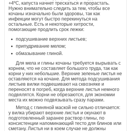
+4ºС, капуста начнет трескаться и прорастать.
Нужно внимательно следить за тем, чтобы все
кочаны изначально были здоровы, так как
инфекции могут быстро перекинуться на
остальные. Есть и некоторые хитрости,
помогающие продлить срок лежки:
подсушивание верхних листьев;
припудривание мелом;
обмазывание глиной.
Для мела и глины кочаны требуется вырывать с
корнем, что не составляет большого труда, так как
корни у них небольшие. Верхние зеленые листья не
оставляются на кочане. Для метода подсушивания
листьев вилки подвешивают на сквозняке и
переносят в погреб, когда верхние листья немного
подвялятся. Корни не обрезаются, для экономии
места их можно подвязывать сразу парами.
Метод с глиняной маской не сильно отличается:
у вилка убирают верхние листья и окунают в
подготовленный заранее раствор глины, по
консистенции напоминающий тесто для блинов или
сметану. Листья ни в коем случае не должны