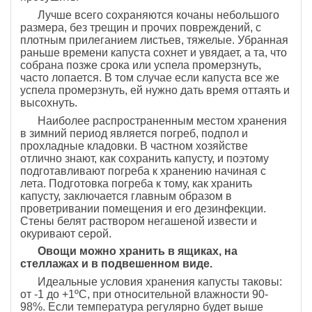
Лучше всего сохраняются кочаны небольшого
размера, без трещин и прочих повреждений, с
плотным прилеганием листьев, тяжелые. Убранная
раньше времени капуста сохнет и увядает, а та, что
собрана позже срока или успела промерзнуть,
часто лопается. В том случае если капуста все же
успела промерзнуть, ей нужно дать время оттаять и
высохнуть.
Наиболее распространенным местом хранения
в зимний период является погреб, подпол и
прохладные кладовки. В частном хозяйстве
отлично знают, как сохранить капусту, и поэтому
подготавливают погреба к хранению начиная с
лета. Подготовка погреба к тому, как хранить
капусту, заключается главным образом в
проветривании помещения и его дезинфекции.
Стены белят раствором негашеной извести и
окуривают серой.
Овощи можно хранить в ящиках, на
стеллажах и в подвешенном виде.
Идеальные условия хранения капусты таковы:
от -1 до +1ºС, при относительной влажности 90-
98%. Если температура регулярно будет выше