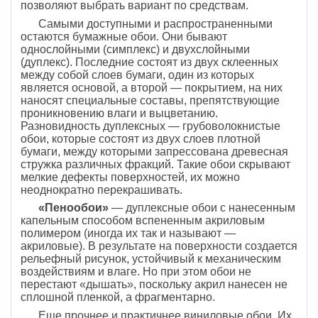
позволяют выбрать вариант по средствам.
Самыми доступными и распространенными
остаются бумажные обои. Они бывают
однослойными (симплекс) и двухслойными
(дуплекс). Последние состоят из двух склеенных
между собой слоев бумаги, один из которых
является основой, а второй — покрытием, на них
наносят специальные составы, препятствующие
проникновению влаги и выцветанию.
Разновидность дуплексных — грубоволокнистые
обои, которые состоят из двух слоев плотной
бумаги, между которыми запрессована древесная
стружка различных фракций. Такие обои скрывают
мелкие дефекты поверхностей, их можно
неоднократно перекрашивать.
«Пенообои»
— дуплексные обои с нанесенным
капельным способом вспененным акриловым
полимером (иногда их так и называют —
акриловые). В результате на поверхности создается
рельефный рисунок, устойчивый к механическим
воздействиям и влаге. Но при этом обои не
перестают «дышать», поскольку акрил нанесен не
сплошной пленкой, а фрагментарно.
Еще прочнее и практичнее виниловые обои. Их