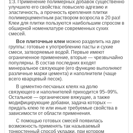
1:3. Применение полимерных добавок существенно
улучшило его свойства: повысило адгезию и
эластичность, а прочность крепления плитки
полимерцементным раствором возросла в 20 раз!
Клеи для плитки пользуются наибольшим спросом в
обширной номенклатуре современных сухих
смесей.
Все плиточные клеи
можно разделить на две
группы: готовые к употреблению пасты и сухие
смеси, затворяемые водой. Первые имеют
ограниченное применение, вторые — чрезвычайно
популярны. В состав последних входят
минеральное связующее (его функцию выполняют
различные марки цемента) и наполнители (чаще
всего кварцевый песок).
В цементно-песчаных клеях на долю
связующего и наполнителей приходится 95–99%.
Остальное — органические вяжущие, а также
модифицирующие добавки, задача которых —
придать клею те или иные требуемые свойства в
зависимости от области применения.
С помощью готовых смесей появилась
возможность применять так называемый
тонкостенный способ укладки, при котором