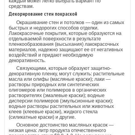
каждый может легко выбрать вариант по
средствам.
Декорирование стен покраской
Окрашивание стен и потолков — один из самых
быстрых и недорогих способов отделки.
Лакокрасочные покрытия, которые образуются на
отделываемой поверхности в результате
пленкообразования (высыхания) лакокрасочных
материалов, надежно защищают ее от негативных
воздействий и придают необходимую
декоративность.
Связующими, которые образуют защитно-
декоративную пленку, могут служить: растительные
масла или олифы (масляные краски); лаки —
растворы природных или синтетических
олигомеров или полимеров в органических
растворителях (эмалевые краски); водные
дисперсии полимеров (эмульсионные краски);
водные растворы растительных или животных
клеев (клеевые краски), жидкого стекла
(силикатные краски) и другие.
Основное достоинство масляных красок —
низкая цена: литр продукта отечественного