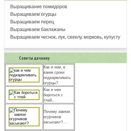
Выращивание помидоров
Выращиваем огурцы
Выращиваем перец
Выращиваем баклажаны
Выращиваем чеснок, лук, свеклу, морковь, купусту
Советы дачнику
Как и чем, в
какие сроки
подкармливать
огурцы?
Как и чем
бороться с
тлей...
Почему завязи
огурчиков
засыхают?....