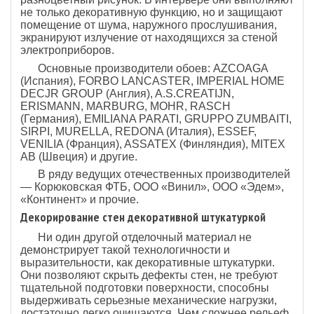
не только декоративную функцию, но и защищают
помещение от шума, наружного прослушивания,
экранируют излучение от находящихся за стеной
электроприборов.
Основные производители обоев: AZCOAGA
(Испания), FORBO LANCASTER, IMPERIAL HOME
DECJR GROUP (Англия), A.S.CREATIJN,
ERISMANN, MARBURG, MOHR, RASCH
(Германия), EMILIANA PARATI, GRUPPO ZUMBAITI,
SIRPI, MURELLA, REDONA (Италия), ESSEF,
VENILIA (Франция), ASSATEX (Финляндия), MITEX
AB (Швеция) и другие.
В ряду ведущих отечественных производителей
— Корюковская ФТБ, ООО «Винил», ООО «Эдем»,
«Континент» и прочие.
Декорирование стен декоративной штукатуркой
Ни один другой отделочный материал не
демонстрирует такой технологичности и
выразительности, как декоративные штукатурки.
Они позволяют скрыть дефекты стен, не требуют
тщательной подготовки поверхности, способны
выдерживать серьезные механические нагрузки,
достаточно легко очищаются. Чем сложнее рельеф