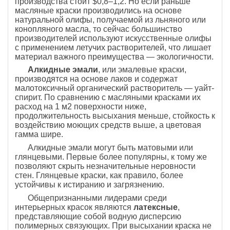
производства стоит $0,8–1,2. Но если раньше
масляные краски производились на основе
натуральной олифы, получаемой из льняного или
конопляного масла, то сейчас большинство
производителей используют искусственные олифы
с применением летучих растворителей, что лишает
материал важного преимущества — экологичности.
Алкидные эмали
, или эмалевые краски,
производятся на основе лаков и содержат
малотоксичный органический растворитель — уайт-
спирит. По сравнению с масляными красками их
расход на 1 м2 поверхности ниже,
продолжительность высыхания меньше, стойкость к
воздействию моющих средств выше, а цветовая
гамма шире.
Алкидные эмали могут быть матовыми или
глянцевыми. Первые более популярны, к тому же
позволяют скрыть незначительные неровности
стен. Глянцевые краски, как правило, более
устойчивы к истиранию и загрязнению.
Общепризнанными лидерами среди
интерьерных красок являются
латексные
,
представляющие собой водную дисперсию
полимерных связующих. При высыхании краска не