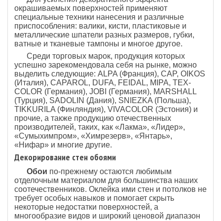
окрашиваемых поверхностей применяют
специальные техники нанесения и различные
приспособления: валики, кисти, пластиковые и
металлические шпатели разных размеров, губки,
ватные и тканевые тампоны и многое другое.
Среди торговых марок, продукция которых
успешно зарекомендовала себя на рынке, можно
выделить следующие: ALPA (Франция), CAP, OIKOS
(Италия), CAPAROL, DUFA, FEIDAL, MIPA, TEX-
COLOR (Германия), JOBI (Германия), MARSHALL
(Турция), SADOLIN (Дания), SNIEZKA (Польша),
TIKKURILA (Финляндия), VIVACOLOR (Эстония) и
прочие, а также продукцию отечественных
производителей, таких, как «Лакма», «Лидер»,
«Сумыхимпром», «Химрезерв», «Янтарь»,
«Нифар» и многие другие.
Декорирование стен обоями
Обои
по-прежнему остаются любимым
отделочным материалом для большинства наших
соотечественников. Оклейка ими стен и потолков не
требует особых навыков и помогает скрыть
некоторые недостатки поверхностей, а
многообразие видов и широкий ценовой диапазон