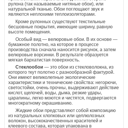
рулона (так называемые нитяные обои), или
натуральной тканью. Обои поглощают звук и
являются неплохими теплоизоляторами.
Кроме рулонных существуют текстильные
бесшовные покрытия, имеющие ширину, равную
высоте помещения.
Особый вид — велюровые обои. В их основе —
бумажное полотно, на которое в процессе
производства сначала наносится рисунок, а затем
велюровые ворсинки. В результате образуется
мягкая бархатистая поверхность.
Стеклообои
— это обои из стекловолокна, из
которого ткут полотно с разнообразной фактурой.
Они имеют великолепные экологические
характеристики и технические свойства: негорючи,
светостойки, очень прочны, выдерживают действие
кислот, щелочей, воды, дыма, резкие удары,
царапины, легко моются и чистятся, подвергаются
многократному окрашиванию.
Жидкие обои представляют собой композицию
из натуральных хлопковых или целлюлозных
волокон, высококачественных красителей и
клеевого состава, которая упакована в