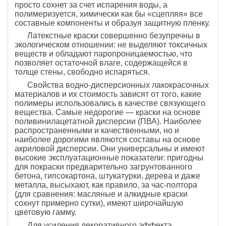
просто сохнет за счет испарения воды, а
полимеризуется, химически как бы «сцепляя» все
составные компоненты и образуя защитную пленку.
Латекстные краски совершенно безупречны в
экологическом отношении: не выделяют токсичных
веществ и обладают паропроницаемостью, что
позволяет остаточной влаге, содержащейся в
толще стены, свободно испаряться.
Свойства водно-дисперсионных лакокрасочных
материалов и их стоимость зависят от того, какие
полимеры использовались в качестве связующего
вещества. Самые недорогие — краски на основе
поливинилацетатной дисперсии (ПВА). Наиболее
распространенными и качественными, но и
наиболее дорогими являются составы на основе
акриловой дисперсии. Они универсальны и имеют
высокие эксплуатационные показатели: пригодны
для покраски предварительно загрунтованного
бетона, гипсокартона, штукатурки, дерева и даже
металла, высыхают, как правило, за час-полтора
(для сравнения: масляные и алкидные краски
сохнут примерно сутки), имеют широчайшую
цветовую гамму.
Для усиления декоративного эффекта