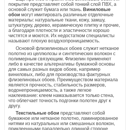
покрытие представляет собой тонкий слой ПВХ, а
основой служит бумага или ткань.
Виниловые
обои
могут имитировать различные отделочные
материалы: натуральные ткани, кожу, замшу,
штукатурку, дерево, керамическую плитку и прочие,
а благодаря плотности и эластичности хорошо
чистятся и моются. Их недостатком специалисты
называют плохую воздухопроницаемость.
Основой флизелиновых обоев служит нетканое
полотно из целлюлозы и синтетических волокон с
полимерным связующим. Флизелин применяют
либо в качестве альтернативы бумажной основы
для самых разных видов обоев, например
виниловых, либо для производства фактурных
флизелиновых обоев. Преимуществом материала
является прочность, стабильность размеров,
водонепроницаемость, а также легкое
наклеивание: клеем намазывается только стена,
что облегчает точность подгонки полотен друг к
другу.
Текстильные обои
представляют собой
бумажное или нетканое полотно, ламинированное
нитями из натуральных или смешанных волокон,
приклеенными параллельно длинной стороне