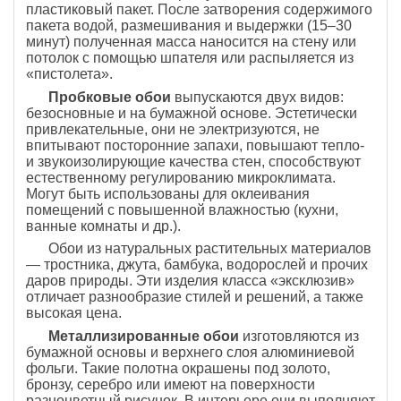
пластиковый пакет. После затворения содержимого
пакета водой, размешивания и выдержки (15–30
минут) полученная масса наносится на стену или
потолок с помощью шпателя или распыляется из
«пистолета».
Пробковые обои
выпускаются двух видов:
безосновные и на бумажной основе. Эстетически
привлекательные, они не электризуются, не
впитывают посторонние запахи, повышают тепло-
и звукоизолирующие качества стен, способствуют
естественному регулированию микроклимата.
Могут быть использованы для оклеивания
помещений с повышенной влажностью (кухни,
ванные комнаты и др.).
Обои из натуральных растительных материалов
— тростника, джута, бамбука, водорослей и прочих
даров природы. Эти изделия класса «эксклюзив»
отличает разнообразие стилей и решений, а также
высокая цена.
Металлизированные обои
изготовляются из
бумажной основы и верхнего слоя алюминиевой
фольги. Такие полотна окрашены под золото,
бронзу, серебро или имеют на поверхности
разноцветный рисунок. В интерьере они выполняют