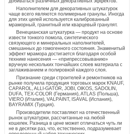
добиваться различных декоративных эффектов.
Наполнителем для декоративных штукатурок
чаще всего являются полимерные гранулы. Иногда
для этих целей используется калиброванный
мраморный, гранитный или кварцевый гранулят.
Венецианская штукатурка — продукт на основе
извести тонкого помола, синтетического
связующего и минеральных наполнителей,
смешанных до гомогенного состояния. Знаменитый
эффект мрамора достигается благодаря особой
технике нанесения — «припрессовыванию»
вручную нескольких тончайших слоев материала с
заглаживанием и полировкой каждого слоя.
Признание среди строителей и ремонтников на
рынке получила продукция торговых марок KNAUF,
CAPAROL, ALLI-GATOR, JOBI, OIKOS, SADOLIN,
DUFA, TEX-COLOR (Германия), ATLAS (Польша),
VIERO (Италия), VALPAINT, ISAVAL (Испания),
BAYRAMIX (Турция).
Производители поставляют на отечественный
рынок штукатурки, рассчитанные на любой
кошелек. Разница в цене может отличаться чуть ли
не в десятки раз, что, естественно, подразумевает
определенный набор технических,