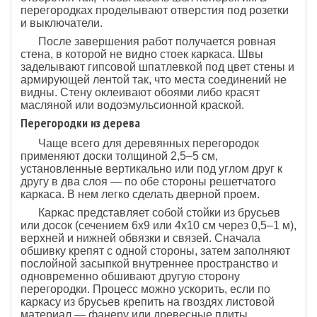
перегородках проделывают отверстия под розетки
и выключатели.
После завершения работ получается ровная
стена, в которой не видно стоек каркаса. Швы
заделывают гипсовой шпатлевкой под цвет стены и
армирующей лентой так, что места соединений не
видны. Стену оклеивают обоями либо красят
масляной или водоэмульсионной краской.
Перегородки из дерева
Чаще всего для деревянных перегородок
применяют доски толщиной 2,5–5 см,
установленные вертикально или под углом друг к
другу в два слоя — по обе стороны решетчатого
каркаса. В нем легко сделать дверной проем.
Каркас представляет собой стойки из брусьев
или досок (сечением 6х9 или 4x10 см через 0,5–1 м),
верхней и нижней обвязки и связей. Сначала
обшивку крепят с одной стороны, затем заполняют
послойной засыпкой внутреннее пространство и
одновременно обшивают другую сторону
перегородки. Процесс можно ускорить, если по
каркасу из брусьев крепить на гвоздях листовой
материал — фанеру или древесные плиты.