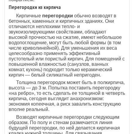
Перегородки из кирпича
Кирпичные
перегородки
обычно возводят в
бетонных, каменных и кирпичных зданиях. Они
отличаются неплохими тепло- и
звукоизолирующими свойствами, обладают
высокой прочностью на сжатие, имеют небольшое
водопоглощение, могут быть любой формы (в том
числе криволинейной). Для уменьшения их веса
целесообразно применять эффективный
пустотелый или пористый кирпич. Для помещений с
повышенной влажностью (санузлов, ванных
комнат, кухонь) подходит только керамический
кирпич — белый силикатный непригоден.
Толщина перегородок может быть в полкирпича,
высота — до 3 м. Попытка поставить перегородку
«на ребро», то есть сделать ее толщиной в четверть
кирпича, сегодня выглядит анахронизмом:
экономия копеечная, а риск завалить конструкцию
вполне реальный.
Возводят кирпичные перегородки следующим
образом. По полу и стенам размечается линия
будущей перегородки, по ней делается кирпичная
кладка нужной толщины. Для связывания