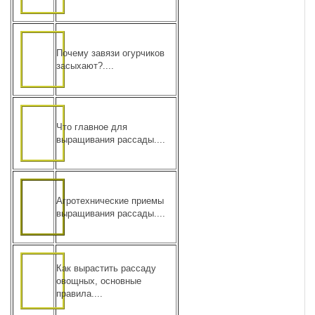
Почему завязи огурчиков
засыхают?....
Что главное для
выращивания рассады....
Агротехнические приемы
выращивания рассады....
Как вырастить рассаду
овощных, основные
правила....