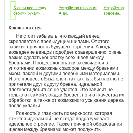
А если все в саду
Устройство газона от
Устройство
своими руками...
А до...
водоема...
Конопатка стен
Не стоит забывать, что каждый венец
скрепляется с предыдущим шипами. От этого
зависит прочность будущего строения. А когда
возведение венцов подойдет к завершению, очень
важно сделать конопатку всех швов между
бревнами. Процесс конопатки заключается в
уплотнении возможных зазоров между бревнами
мхом, паклей и другими подобными материалами.
И это процесс обязателен, так как, как бы плотно не
прилегали друг к другу бревна, идеальной
плотности добиться не удается. Это зависит не
только от самой укладки бревен, но и от качества их
обработки, а также от возможного усыхания дерева
после укладки.
Ровность и гладкость поверхности, которая
кажется идеальной, не всегда подразумевает
идеальное строение. Также причиной образования
щелей между бревнами может послужить