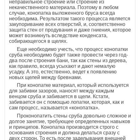
неправильное строение или строение из
некачественного материала. Поэтому в любом
случае, конопатка выложенного бруса всегда
необходима. Результатом такого процесса является
закупоривание всех отверстий, и, соответственно
защита стен от продувания и даже гниения, которое
может возникнуть вследствие конденсата,
собирающегося в щелях.
Еще необходимо учесть, что процесс конопатки
сруба необходимо будет также провести через год-
два после строения бани, так как стены из дерева,
как правило, всегда усыхают и дают немалую
усадку. А это, естественно, ведет к появлению
новых щелей между бревнами.
При конопатке материал, который используется
для забивки зазоров, наносят между каждым
венцом сруба и забивается в щели. Кстати,
забивается он с помощью лопатки, которая, как и
сам процесс, называется «конопатка».
Проконопатить стены сруба довольно сложное и
долгое занятие, требующее определенных навыков
и принципов. Конопатка производится строго с
основания строения и должна делаться сразу с
двух сторон. То есть после заделывания внешней