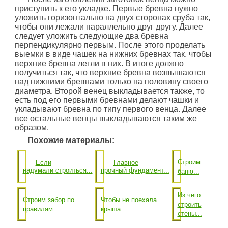
приступить к его укладке. Первые бревна нужно
уложить горизонтально на двух сторонах сруба так,
чтобы они лежали параллельно друг другу. Далее
следует уложить следующие два бревна
перпендикулярно первым. После этого проделать
выемки в виде чашек на нижних бревнах так, чтобы
верхние бревна легли в них. В итоге должно
получиться так, что верхние бревна возвышаются
над нижними бревнами только на половину своего
диаметра. Второй венец выкладывается также, то
есть под его первыми бревнами делают чашки и
укладывают бревна по типу первого венца. Далее
все остальные венцы выкладываются таким же
образом.
Похожие материалы:
Строим
Если
Главное
надумали строиться...
прочный фундамент...
баню...
Из чего
Строим забор по
Чтобы не поехала
строить
правилам..
.
крыша...
стены...