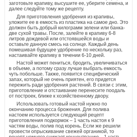
заготовьте крапиву, высушите ее, уберите семена, и
далее следуйте тому же рецепту.
Для приготовления удобрения из крапивы,
уложите ее в емкость из пластика на самое дно. Это
должен быть добрый килограмм зелени или банка-
две сухой травы. После, залейте в крапиву 6-8
литров дождевой или отстоявшейся воды и
оставьте данную смесь на солнце. Каждый день
помешивая будущее удобрение по нескольку раз,
настаивайте крапиву в течении 6-10 дней.
Настой может пениться, бродить, увеличиваться
в объеме, а потому сразу лучше выбрать емкость
чуть побольше. Также, появится специфический
запах, который не очень приятен, его придется
пережить ради удобрения растений. В связи с этим,
приготовление и отстаивание перенесите поодаль
от построек, ближе к хозяйственному двору.
Использовать готовый настой нужно по
окончанию процесса брожения. Для полива
настоем используется следующий рецепт
приготовления подкормок – 1 часть настоя к 9
частям воды, полив под корень. Если же решили
провести опрыскивание свежей органикой, то
рецепт немного снижает концентрацию – 1 часть