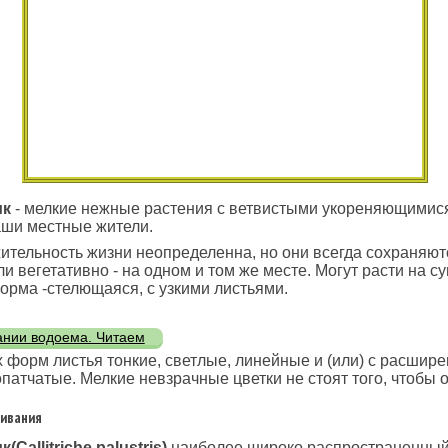
ик
- мелкие нежные растения с ветвистыми укореняющимися
ши местные жители.
тельность жизни неопределенна, но они всегда сохраняютс
и вегетативно - на одном и том же месте. Могут расти на су
рма -стелющаяся, с узкими листьями.
ании водоема. Читаем
 форм листья тонкие, светлые, линейные и (или) с расшир
опатчатые. Мелкие невзрачные цветки не стоят того, чтобы о
ивания
(Callitriche palustris)
наиболее широко распространенный