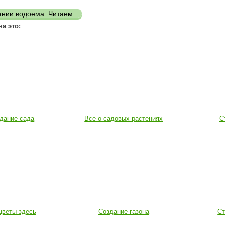
ании водоема. Читаем
на это:
дание сада
Все о садовых растениях
С
цветы здесь
Создание газона
Ст