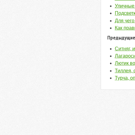
Уличные 
Подсветк
Для чего
Как прав
Предыдущие
Ситняг, 
Лагарос
Лютик во
Тиллея, 
Турча, о