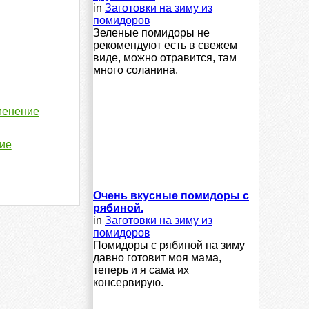
in
Заготовки на зиму из
помидоров
Зеленые помидоры не
рекомендуют есть в свежем
виде, можно отравится, там
много соланина.
менение
ние
Очень вкусные помидоры с
рябиной.
in
Заготовки на зиму из
помидоров
Помидоры с рябиной на зиму
давно готовит моя мама,
теперь и я сама их
консервирую.