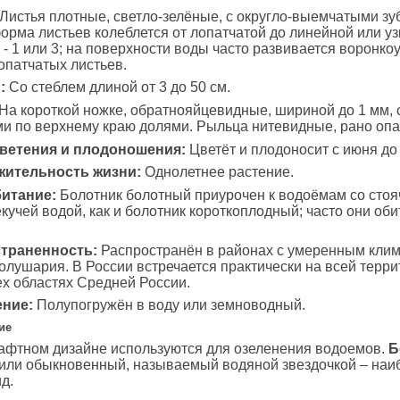
Листья плотные, светло-зелёные, с округло-выемчатыми зу
орма листьев колеблется от лопатчатой до линейной или у
 - 1 или 3; на поверхности воды часто развивается воронко
лопатчатых листьев.
:
Со стеблем длиной от 3 до 50 см.
На короткой ножке, обратнояйцевидные, шириной до 1 мм, с
и по верхнему краю долями. Рыльца нитевидные, рано оп
ветения и плодоношения:
Цветёт и плодоносит с июня до
ительность жизни:
Однолетнее растение.
итание:
Болотник болотный приурочен к водоёмам со стоя
кучей водой, как и болотник короткоплодный; часто они об
траненность:
Распространён в районах с умеренным кли
олушария. В России встречается практически на всей терри
ех областях Средней России.
ние:
Полупогружён в воду или земноводный.
ие
афтном дизайне используются для озеленения водоемов.
Б
 или обыкновенный, называемый водяной звездочкой – наи
д.