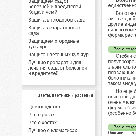
Защищаем сад от
единственно
болезней и вредителей.
Когда и чем?
Болотник
листьев дей
Защита в плодовом саду.
другие виды
Защита декоративного
сильно изме
сада
форма расте
Защищаем огородные
культуры
Все о созд
Защита цветочных культур
Стебли е
полупрозрач
Лучшие препараты для
значительно
лечения сада от болезней
плавающие л
и вредителей
болотника н
таком виде у
Но еще б
Цветы, цветники и растения
(высотой до
очень мелк
Цветоводство
форма обычн
(особенно б
Все о розах
Все о хостах
Все о созд
Лучшее о клематисах
Описание внеш