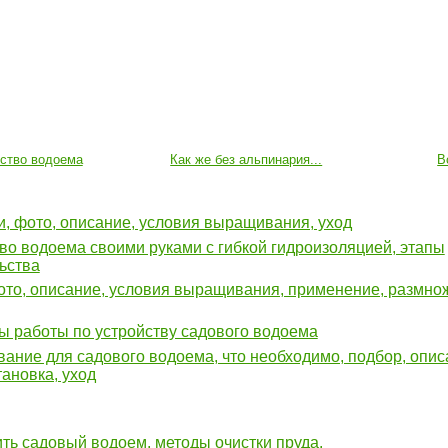
йство водоема
Как же без альпинария...
В
, фото, описание, условия выращивания, уход
во водоема своими руками с гибкой гидроизоляцией, этапы
ьства
ото, описание, условия выращивания, применение, размно
ы работы по устройству садового водоема
ание для садового водоема, что необходимо, подбор, опис
тановка, уход
ить садовый водоем, методы очистки пруда.