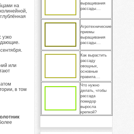
выращивания
бцами на
рассады....
зколинейной,
углублённая
Агротехнические
приемы
 узко
выращивания
адающие.
рассады....
 сентября.
Как вырастить
рассаду
чий или
овощных,
итают
основные
правила....
матом
Что нужно
тории, в том
делать, чтобы
рассада
помидор
выросла
крепкой?
олотник
более