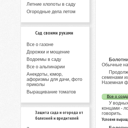
Летние хлопоты в саду
Огородные дела летом
Сад своими руками
Все о газоне
Дорожки и мощение
Водоемы в саду
Болотн
Обычные на
Все о альпинарии
Продолжи
Анекдоты, юмор,
семенами ил
афоризмы для дачи, фото
Наземная фо
приколы
Выращивание томатов
Все о созд
У водных
концами - л
Защита сада и огорода от
говорить.
болезней и вредителей
Условия выращ
Болотник