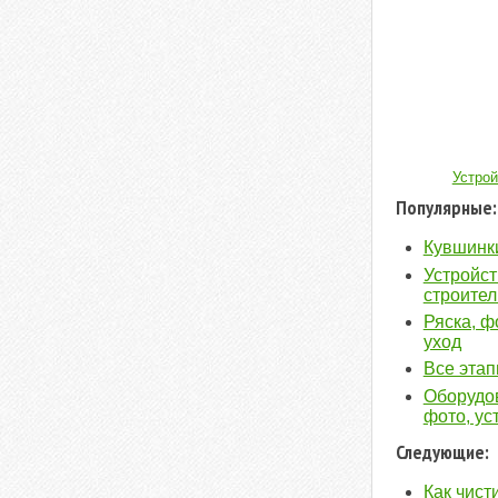
Устро
Популярные:
Кувшинки
Устройст
строител
Ряска, ф
уход
Все этап
Оборудов
фото, ус
Следующие:
Как чист