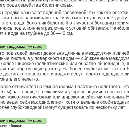
го рода семейства болотниковых.
 нередко называют водяной звездочкой, так как его розет
ствительно напоминают красивую многолучевую звездочку. 
 этого рода, болотник болотный отличается большим поли
няясь под влиянием различных условий обитания. Наибол
т в воде на глубине до 30—40 см.
ании водоема. Читаем
го под водой имеют довольно длинные междоузлия и лине
ные листья, а у поверхности воды — сближенные междоуз
 более широкие (эллиптические или обратно-яйцевидные) 
истья, образующие розетку. На более глубоких местах сте
е достигают поверхности воды и несут только подводные ли
знать его нелегко.
олее отличается наземная форма болотника болотного. Эт
 5 см) растеньице с лежачими и укореняющимися в узлах с
ими, узкоэллиптическими или широколинейными листьями. 
о ведет себя как однолетник, хотя отдельные особи водн
олее глубоководной) могут существовать по нескольку лет.
ании водоема. Читаем
него облика: