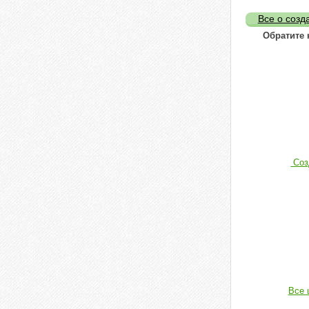
Все о созд
Обратите 
Соз
Все 