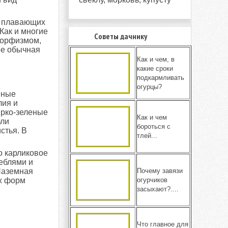
ки плавающих
Как и многие
Советы дачнику
морфизмом,
ее обычная
Как и чем, в
какие сроки
подкармливать
огурцы?
йные
лия и
ярко-зеленые
Как и чем
бли
бороться с
стья. В
тлей...
о карликовое
теблями и
Почему завязи
Наземная
огурчиков
ых форм
засыхают?....
Что главное для