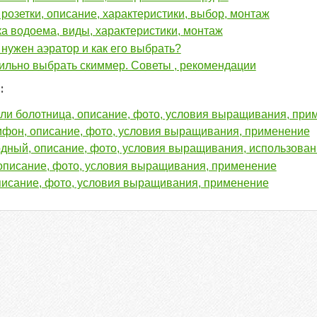
розетки, описание, характеристики, выбор, монтаж
а водоема, виды, характеристики, монтаж
 нужен аэратор и как его выбрать?
ильно выбрать скиммер. Советы , рекомендации
:
или болотница, описание, фото, условия выращивания, при
ифон, описание, фото, условия выращивания, применение
дный, описание, фото, условия выращивания, использова
описание, фото, условия выращивания, применение
писание, фото, условия выращивания, применение