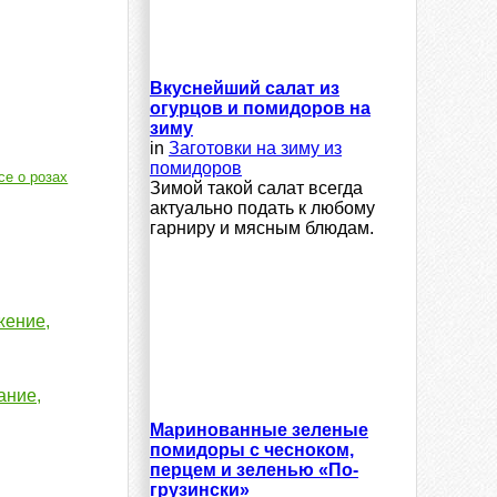
Вкуснейший салат из
огурцов и помидоров на
зиму
in
Заготовки на зиму из
помидоров
се о розах
Зимой такой салат всегда
актуально подать к любому
гарниру и мясным блюдам.
жение,
ание,
Маринованные зеленые
помидоры с чесноком,
перцем и зеленью «По-
грузински»