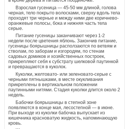
в кроне дере­ва и питаются поодиночке.
Взрослая гусеница — 45-50 мм длиной, голова
черная, тело покрыто волосками, сверху вдоль тела
прохо­дят три черные и между ними две ко­ричнево-
оранжевые полосы, бока и нижняя часть тела
серые.
Питание гусеницы заканчивают че­рез 1-2
недели после цветения яблонь. Закончив питание,
гусеницы боярышницы расползаются по ветвям и
стволам, по заборам и изгородям, по стенам
садовых домиков и хозяйственных постро­ек,
прикрепляют себя к субстрату шелковой пау­тинкой
и превращаются в куколок.
Куколки, желто­вато- или зеленовато-серые с
черными пятнышка­ми, в месте окукливания
прикреплены в верти­кальном положении
паутинными нитями. Стадия куколки длится около 2
недель.
Бабочки боярышницы в степной зоне
появляются в конце мая, лесостепной — в июне.
При выходе из куколки ба­бочка выпускает из
кишечника красноватую жид­кость, напоминающую
кровь.