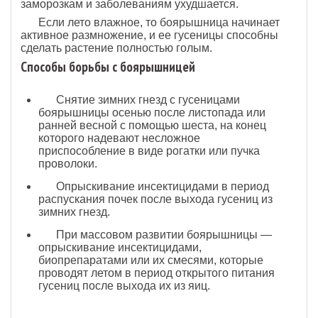
заморозкам и заболеваниям ухудшается.
Если лето влажное, то боярышница начинает
активное размножение, и ее гусеницы способны
сделать растение полностью голым.
Способы борьбы с боярышницей
Снятие зимних гнезд с гусеницами
боярышницы осенью после листопада или
ранней весной с помощью шеста, на конец
которого надевают несложное
приспособление в виде рогатки или пучка
проволоки.
Опрыскивание инсектицидами в период
распус­кания почек после выхода гусениц из
зимних гнезд.
При массовом развитии боярышницы —
опрыскива­ние инсектицидами,
биопрепаратами или их сме­сями, которые
проводят летом в период открыто­го питания
гусениц после выхода их из яиц.