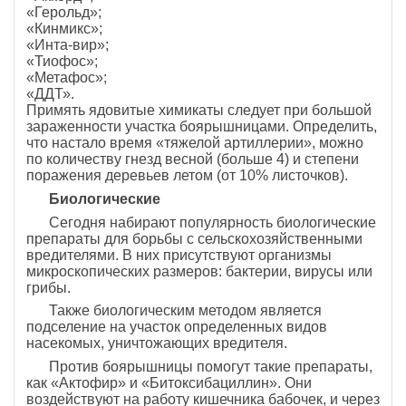
«Герольд»;
«Кинмикс»;
«Инта-вир»;
«Тиофос»;
«Метафос»;
«ДДТ».
Примять ядовитые химикаты следует при большой
зараженности участка боярышницами. Определить,
что настало время «тяжелой артиллерии», можно
по количеству гнезд весной (больше 4) и степени
поражения деревьев летом (от 10% листочков).
Биологические
Сегодня набирают популярность биологические
препараты для борьбы с сельскохозяйственными
вредителями. В них присутствуют организмы
микроскопических размеров: бактерии, вирусы или
грибы.
Также биологическим методом является
подселение на участок определенных видов
насекомых, уничтожающих вредителя.
Против боярышницы помогут такие препараты,
как «Актофир» и «Битоксибациллин». Они
воздействуют на работу кишечника бабочек, и через