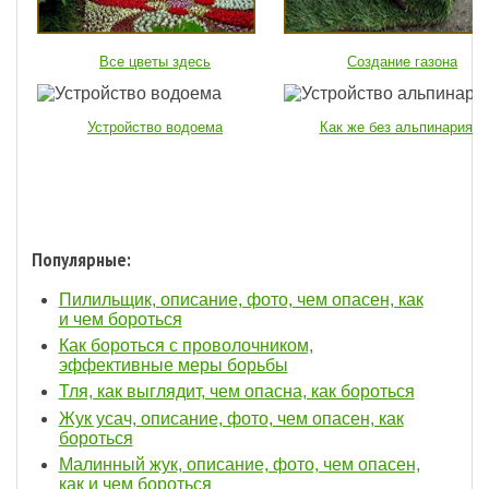
Все цветы здесь
Создание газона
Устройство водоема
Как же без альпинария...
Популярные:
Пилильщик, описание, фото, чем опасен, как
и чем бороться
Как бороться с проволочником,
эффективные меры борьбы
Тля, как выглядит, чем опасна, как бороться
Жук усач, описание, фото, чем опасен, как
бороться
Малинный жук, описание, фото, чем опасен,
как и чем бороться