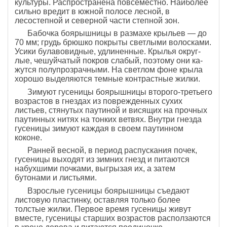
культуры. Распространена повсеместно. Наиболее
сильно вредит в южной полосе лесной, в
лесостепной и северной части степной зон.
Бабочка боярышницы в размахе крыльев — до
70 мм; грудь брюшко покрыты светлыми волосками.
Уси­ки булавовидные, удлиненные. Крылья округ­
лые, чешуйчатый покров слабый, поэтому они ка­
жутся полупрозрачными. На светлом фоне крыла
хорошо выделяются темные контрастные жилки.
Зимуют гусеницы боярышницы второго-третьего
возрастов в гнездах из поврежденных сухих
листьев, стянутых паутиной и висящих на прочных
пау­тинных нитях на тонких ветвях. Внут­ри гнезда
гусеницы зимуют каждая в своем паутинном
коконе.
Ранней весной, в период распус­кания почек,
гусеницы выходят из зимних гнезд и питаются
набухши­ми почками, выгрызая их, а затем
бутонами и листьями.
Взрослые гу­сеницы боярышницы съедают
листовую пластин­ку, оставляя только более
толстые жилки. Первое время гусеницы жи­вут
вместе, гусеницы старших воз­растов расползаются