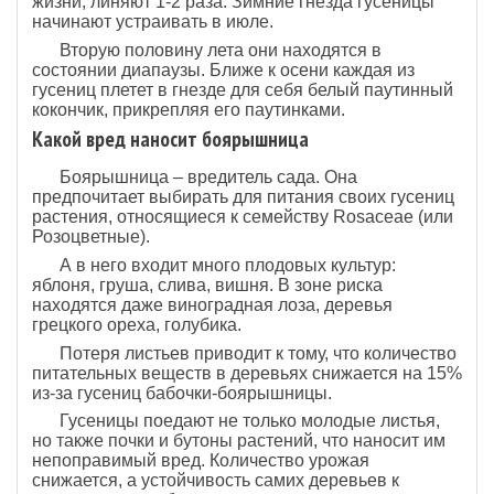
жизни, линя­ют 1-2 раза. Зимние гнезда гусеницы
начинают ус­траивать в июле.
Вторую половину лета они нахо­дятся в
состоянии диапаузы. Ближе к осени каждая из
гусениц плетет в гнезде для себя белый паутин­ный
кокончик, прикрепляя его паутинками.
Какой вред наносит боярышница
Боярышница – вредитель сада. Она
предпочитает выбирать для питания своих гусениц
растения, относящиеся к семейству Rosaceae (или
Розоцветные).
А в него входит много плодовых культур:
яблоня, груша, слива, вишня. В зоне риска
находятся даже виноградная лоза, деревья
грецкого ореха, голубика.
Потеря листьев приводит к тому, что количество
питательных веществ в деревьях снижается на 15%
из-за гусениц бабочки-боярышницы.
Гусеницы поедают не только молодые листья,
но также почки и бутоны растений, что наносит им
непоправимый вред. Количество урожая
снижается, а устойчивость самих деревьев к