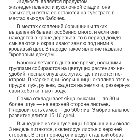
Жидкость является продуктом
жизнедеятельности куколочной стадии, она
засыхает, и пятна ее остаются на субстрате в
местах выхода бабочек.
В местах скоплений борышницы таких
выделений бывает особенно много, и если они
находятся в кроне деревьев, то в период дождя
смываются и окрашивают землю под ними в
кровавый цвет. В народе такое явление названо
"кровавым дождем".
Бабочки летают в дневное время, большими
группами собираются на цветущих растениях не­
удобий, лесных опушках, лугах, где питаются не­
ктаром. В жаркие дни боярышницы скапливаются у
прудов, луж, ручьев, садятся на землю и, развернув
свои хобот­ки, пьют воду.
Самка откладывает яйца кучками — по 30 и
более штук — на верхней стороне листьев.
Плодовитость самок — до 500 яиц. Эмбриональное
развитие длится 15-16 дней.
Вышедшие из яиц гусеницы боярышницы около
3 недель пи­таются, скелетируя листья с верхней
стороны. В этот период они ведут стадный образ